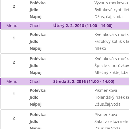
Polévka
Vývar s morkovou 
2
Jídlo
Bylinkové rybí fi
Nápoj
Džus, čaj, voda
Menu
Chod
Úterý 2. 2. 2016 (11:00 - 14:00)
Polévka
Květáková s mušk
1
Jídlo
Fazolový kotlík s 
Nápoj
mléko
Polévka
Květáková s mušk
2
Jídlo
Špecle s borůvko
Nápoj
Mléčný koktejl,džu
Menu
Chod
Středa 3. 2. 2016 (11:00 - 14:00)
Polévka
Písmenková
1
Jídlo
Holandský řízek s
Nápoj
Džus,čaj,Voda
Polévka
Písmenková
2
Jídlo
Salát z celozrné
Nápoj
Džus,čaj,Voda