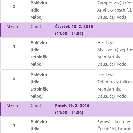
Polévka
Žampionový krém 
2
Jídlo
Anglický rostbíf,
Nápoj
Džus, čaj, voda
Menu
Chod
Čtvrtek 18. 2. 2016
(11:00 - 14:00)
Polévka
Hrstková
1
Jídlo
Myslivecký vepřový
Doplněk
Mandarinka
Nápoj
Džus, čaj, voda
Polévka
Hrstková
2
Jídlo
Zeleninový talíře
Doplněk
Mandarinka
Nápoj
Džus, čaj, voda
Menu
Chod
Pátek 19. 2. 2016
(11:00 - 14:00)
Polévka
Sýrová s krutóny
1
Jídlo
Čevabčiči, brambo