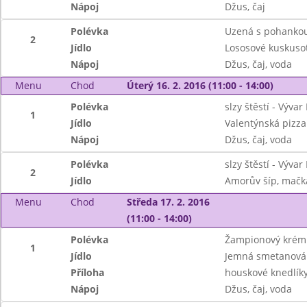
Nápoj
Džus, čaj
Polévka
Uzená s pohanko
2
Jídlo
Lososové kuskuso
Nápoj
Džus, čaj, voda
Menu
Chod
Úterý 16. 2. 2016 (11:00 - 14:00)
Polévka
slzy štěstí - Vývar 
1
Jídlo
Valentýnská pizza
Nápoj
Džus, čaj, voda
Polévka
slzy štěstí - Vývar 
2
Jídlo
Amorův šíp, mačk
Menu
Chod
Středa 17. 2. 2016
(11:00 - 14:00)
Polévka
Žampionový krém 
1
Jídlo
Jemná smetanová 
Příloha
houskové knedlík
Nápoj
Džus, čaj, voda