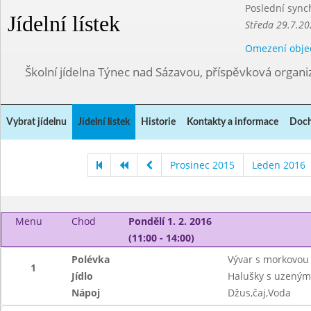
Poslední sync
Jídelní lístek
Středa 29.7.20
Omezení obje
Školní jídelna Týnec nad Sázavou, příspěvková organi
Vybrat jídelnu
Jídelní lístek
Historie
Kontakty a informace
Doch
Prosinec 2015
Leden 2016
Menu
Chod
Pondělí 1. 2. 2016
(11:00 - 14:00)
Polévka
Vývar s morkovou 
1
Jídlo
Halušky s uzeným
Nápoj
Džus,čaj,Voda