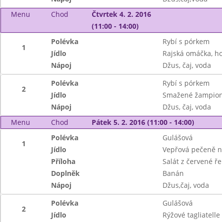
Menu
Chod
Čtvrtek 4. 2. 2016
(11:00 - 14:00)
Polévka
Rybí s pórkem
1
Jídlo
Rajská omáčka, ho
Nápoj
Džus, čaj, voda
Polévka
Rybí s pórkem
2
Jídlo
Smažené žampiono
Nápoj
Džus, čaj, voda
Menu
Chod
Pátek 5. 2. 2016 (11:00 - 14:00)
Polévka
Gulášová
1
Jídlo
Vepřová pečeně n
Příloha
Salát z červené ř
Doplněk
Banán
Nápoj
Džus,čaj, voda
Polévka
Gulášová
2
Jídlo
Rýžové tagliatelle