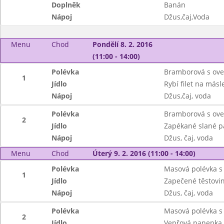
Doplněk
Banán
Nápoj
Džus,čaj,Voda
Menu
Chod
Pondělí 8. 2. 2016
(11:00 - 14:00)
Polévka
Bramborová s ove
1
Jídlo
Rybí filet na más
Nápoj
Džus,čaj, voda
Polévka
Bramborová s ove
2
Jídlo
Zapékané slané pa
Nápoj
Džus, čaj, voda
Menu
Chod
Úterý 9. 2. 2016 (11:00 - 14:00)
Polévka
Masová polévka s 
1
Jídlo
Zapečené těstovi
Nápoj
Džus, čaj, voda
Polévka
Masová polévka s 
2
Jídlo
Vepřová panenka n