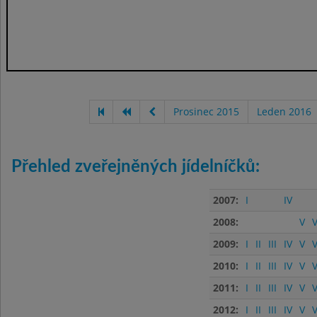
Prosinec 2015
Leden 2016
Přehled zveřejněných jídelníčků:
2007:
I
IV
2008:
V
V
2009:
I
II
III
IV
V
V
2010:
I
II
III
IV
V
V
2011:
I
II
III
IV
V
V
2012:
I
II
III
IV
V
V