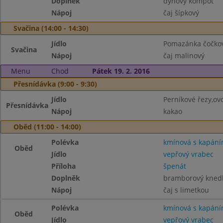
Doplněk
dýňový kompot
Nápoj
čaj šípkový
Svačina (14:00 - 14:30)
Jídlo
Pomazánka čočkov
Svačina
Nápoj
čaj malinový
Menu
Chod
Pátek 19. 2. 2016
Přesnídávka (9:00 - 9:30)
Jídlo
Perníkové řezy,ov
Přesnídávka
Nápoj
kakao
Oběd (11:00 - 14:00)
Polévka
kmínová s kapán
Oběd
Jídlo
vepřový vrabec
Příloha
špenát
Doplněk
bramborový knedl
Nápoj
čaj s limetkou
Polévka
kmínová s kapán
Oběd
Jídlo
vepřový vrabec