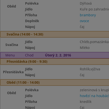
Polévka
Dýňová
Oběd
Jídlo
Kuře po zahradni
Příloha
brambory
Doplněk
ovoce
Nápoj
čaj
Svačina (14:00 - 14:30)
Jídlo
Chléb,pomazánka 
Svačina
Nápoj
Mléko
Menu
Chod
Úterý 2. 2. 2016
Přesnídávka (9:00 - 9:30)
Jídlo
Rohlík,výživa
Přesnídávka
Nápoj
čaj
Oběd (11:00 - 14:00)
Polévka
zeleninová s kru
Oběd
Jídlo
hovězí na houbác
Příloha
knedlík
Nápoj
čaj