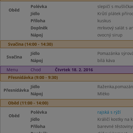
Polévka
slepičí s mušličk
Oběd
Jídlo
Krůtí plátek příro
Příloha
kuskus
Doplněk
mrkvový salát s 
Nápoj
ovocný sirup
Svačina (14:00 - 14:30)
Jídlo
Pomazánka sýrová
Svačina
Nápoj
bílá káva
Menu
Chod
Čtvrtek 18. 2. 2016
Přesnídávka (9:00 - 9:30)
Jídlo
Raženka,pomazánk
Přesnídávka
Nápoj
Mléko
Oběd (11:00 - 14:00)
Polévka
rajská s rýží
Oběd
Jídlo
Králičí kostky na 
Příloha
barevné těstoviny