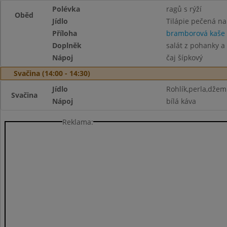
Polévka
ragů s rýží
Oběd
Jídlo
Tilápie pečená n
Příloha
bramborová kaše
Doplněk
salát z pohanky a
Nápoj
čaj šípkový
Svačina (14:00 - 14:30)
Jídlo
Rohlík,perla,džem
Svačina
Nápoj
bílá káva
Reklama: