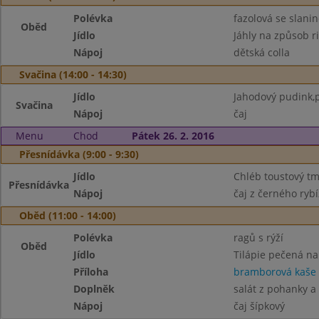
Polévka
fazolová se slani
Oběd
Jídlo
Jáhly na způsob r
Nápoj
dětská colla
Svačina (14:00 - 14:30)
Jídlo
Jahodový pudink,p
Svačina
Nápoj
čaj
Menu
Chod
Pátek 26. 2. 2016
Přesnídávka (9:00 - 9:30)
Jídlo
Chléb toustový t
Přesnídávka
Nápoj
čaj z černého ryb
Oběd (11:00 - 14:00)
Polévka
ragů s rýží
Oběd
Jídlo
Tilápie pečená n
Příloha
bramborová kaše
Doplněk
salát z pohanky a
Nápoj
čaj šípkový