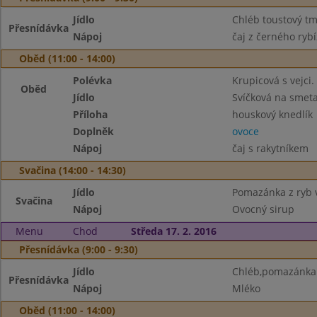
Jídlo
Chléb toustový tma
Přesnídávka
Nápoj
čaj z černého ryb
Oběd (11:00 - 14:00)
Polévka
Krupicová s vejci.
Oběd
Jídlo
Svíčková na smet
Příloha
houskový knedlík
Doplněk
ovoce
Nápoj
čaj s rakytníkem
Svačina (14:00 - 14:30)
Jídlo
Pomazánka z ryb v
Svačina
Nápoj
Ovocný sirup
Menu
Chod
Středa 17. 2. 2016
Přesnídávka (9:00 - 9:30)
Jídlo
Chléb,pomazánka 
Přesnídávka
Nápoj
Mléko
Oběd (11:00 - 14:00)