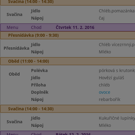
Svačina (14:00 - 14:30)
Jídlo
Chléb,pomazánka
Svačina
Nápoj
čaj
Menu
Chod
Čtvrtek 11. 2. 2016
Přesnídávka (9:00 - 9:30)
Jídlo
Chléb vícezrnný,
Přesnídávka
Nápoj
Mléko
Oběd (11:00 - 14:00)
Polévka
pórková s krutonk
Oběd
Jídlo
Hovězí guláš
Příloha
chléb
Doplněk
ovoce
Nápoj
rebarbořík
Svačina (14:00 - 14:30)
Jídlo
Kukuřičné lupínk
Svačina
Nápoj
Mléko
Menu
Chod
Pátek 12. 2. 2016