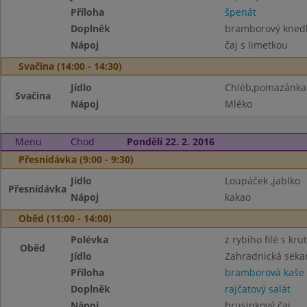
Příloha
špenát
Doplněk
bramborový knedl
Nápoj
čaj s limetkou
Svačina (14:00 - 14:30)
Jídlo
Chléb,pomazánka z
Svačina
Nápoj
Mléko
Menu
Chod
Pondělí 22. 2. 2016
Přesnídávka (9:00 - 9:30)
Jídlo
Loupáček ,jablko
Přesnídávka
Nápoj
kakao
Oběd (11:00 - 14:00)
Polévka
z rybího filé s kru
Oběd
Jídlo
Zahradnická seka
Příloha
bramborová kaše
Doplněk
rajčatový salát
Nápoj
brusinkový čaj