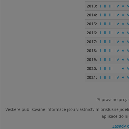
2013:
I
II
III
IV
V
V
2014:
I
II
III
IV
V
V
2015:
I
II
III
IV
V
V
2016:
I
II
III
IV
V
V
2017:
I
II
III
IV
V
V
2018:
I
II
III
IV
V
V
2019:
I
II
III
IV
V
V
2020:
I
II
III
V
V
2021:
I
II
III
IV
V
V
Připraveno progr
Veškeré publikované informace jsou vlastnictvím příslušné jídel
aplikace do n
Zásady 