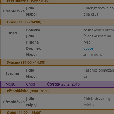
Přesnídávka (9:00 - 9:30)
Jídlo
Chléb,mrkvová p
Přesnídávka
Nápoj
bílá káva
Oběd (11:00 - 14:00)
Polévka
česneková s bram
Oběd
Jídlo
Švédská roštěná
Příloha
rýže
Doplněk
ovoce
Nápoj
zimní punč
Svačina (14:00 - 14:30)
Jídlo
Raženka,pomazánk
Svačina
Nápoj
čaj
Menu
Chod
Čtvrtek 25. 2. 2016
Přesnídávka (9:00 - 9:30)
Jídlo
Chléb vícezrnný,p
Přesnídávka
Nápoj
Mléko
Oběd (11:00 - 14:00)