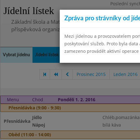
Poslední sync
Jídelní lístek
Pátek 2.7.2021
Zpráva pro strávníky od jíd
Základní škola a Mateřská škola, Deblín, okres Brno-
příspěvková organizace
Mezi jídelnou a provozovatelem por
poskytování služeb. Proto byla dat
zamezeno provádět aktivní operace (
Vybrat jídelnu
Jídelní lístek
Historie
Kontakty a informace
Doch
Prosinec 2015
Leden 2016
Menu
Chod
Pondělí 1. 2. 2016
Přesnídávka (9:00 - 9:30)
Jídlo
Chléb,pomazánka
Přesnídávka
Nápoj
bílá káva
Oběd (11:00 - 14:00)