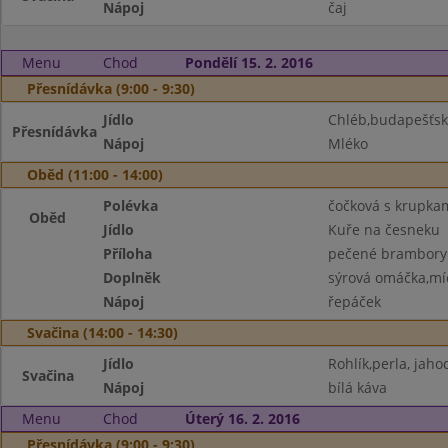
Nápoj
čaj
Menu
Chod
Pondělí 15. 2. 2016
Přesnídávka (9:00 - 9:30)
Jídlo
Chléb,budapešťsk
Přesnídávka
Nápoj
Mléko
Oběd (11:00 - 14:00)
Polévka
čočková s krupkam
Oběd
Jídlo
Kuře na česneku
Příloha
pečené brambory
Doplněk
sýrová omáčka,m
Nápoj
řepáček
Svačina (14:00 - 14:30)
Jídlo
Rohlík,perla, jah
Svačina
Nápoj
bílá káva
Menu
Chod
Úterý 16. 2. 2016
Přesnídávka (9:00 - 9:30)