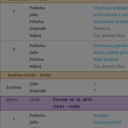
Polévka
Hrachová polévka
1
Jídlo
Krůtí závitek s p
Příloha
Šťouchané bramb
Doplněk
Zelenina
Nápoj
Čaj, ovocný džus
Polévka
Hrachová polévka
2
Jídlo
Kuřecí plátek pří
Příloha
Rýže dušená
Nápoj
Čaj, ovocný džus
Svačina (14:30 - 15:00)
Jídlo
1
Svačina
Doplněk
7
Menu
Chod
Čtvrtek 10. 12. 2015
(10:01 - 14:00)
Polévka
Kulajda
1
Jídlo
Fazolový guláš