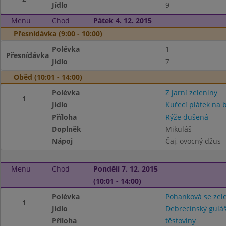
Jídlo
9
Menu
Chod
Pátek 4. 12. 2015
Přesnídávka (9:00 - 10:00)
Polévka
1
Přesnídávka
Jídlo
7
Oběd (10:01 - 14:00)
Polévka
Z jarní zeleniny
1
Jídlo
Kuřecí plátek na 
Příloha
Rýže dušená
Doplněk
Mikuláš
Nápoj
Čaj, ovocný džus
Menu
Chod
Pondělí 7. 12. 2015
(10:01 - 14:00)
Polévka
Pohanková se zel
1
Jídlo
Debrecínský gulá
Příloha
těstoviny