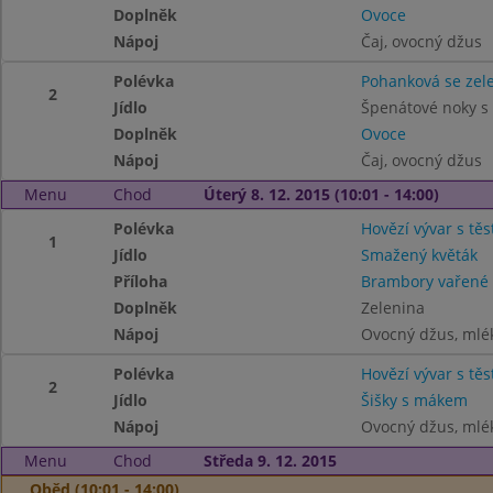
Doplněk
Ovoce
Nápoj
Čaj, ovocný džus
Polévka
Pohanková se zel
2
Jídlo
Špenátové noky s
Doplněk
Ovoce
Nápoj
Čaj, ovocný džus
Menu
Chod
Úterý 8. 12. 2015 (10:01 - 14:00)
Polévka
Hovězí vývar s tě
1
Jídlo
Smažený květák
Příloha
Brambory vařené
Doplněk
Zelenina
Nápoj
Ovocný džus, mlé
Polévka
Hovězí vývar s tě
2
Jídlo
Šišky s mákem
Nápoj
Ovocný džus, mlé
Menu
Chod
Středa 9. 12. 2015
Oběd (10:01 - 14:00)