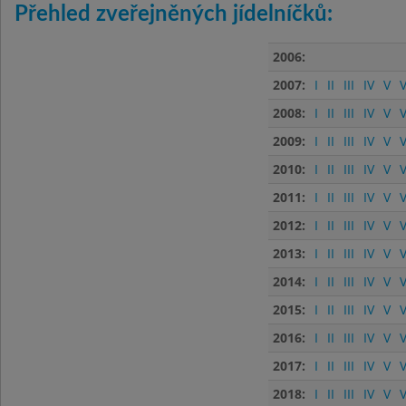
Přehled zveřejněných jídelníčků:
2006:
2007:
I
II
III
IV
V
V
2008:
I
II
III
IV
V
V
2009:
I
II
III
IV
V
V
2010:
I
II
III
IV
V
V
2011:
I
II
III
IV
V
V
2012:
I
II
III
IV
V
V
2013:
I
II
III
IV
V
V
2014:
I
II
III
IV
V
V
2015:
I
II
III
IV
V
V
2016:
I
II
III
IV
V
V
2017:
I
II
III
IV
V
V
2018:
I
II
III
IV
V
V