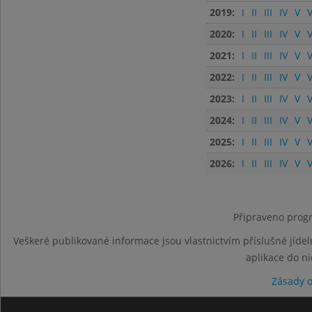
2019:
I
II
III
IV
V
V
2020:
I
II
III
IV
V
V
2021:
I
II
III
IV
V
V
2022:
I
II
III
IV
V
V
2023:
I
II
III
IV
V
V
2024:
I
II
III
IV
V
V
2025:
I
II
III
IV
V
V
2026:
I
II
III
IV
V
V
Připraveno progr
Veškeré publikované informace jsou vlastnictvím příslušné jídel
aplikace do n
Zásady 