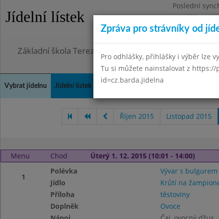
Poslední sync
Jídelní lístek
Pondělí 6.7.20
Zpráva pro strávníky od jíd
Omezení obje
Základní škola Terezín, okres Litoměřice
Pro odhlášky, přihlášky i výběr lze vy
Tu si můžete nainstalovat z https://
id=cz.barda.jidelna
Vybrat jídelnu
Jídelní lístek
Historie
Kontakty a informace
Doch
Říjen 2015
Listopad 2015
Menu
Chod
Úterý 1. 12. 2015 (10:01 - 14:00)
Polévka
Vývar s bulgurem
1
Jídlo
Krůtí na žampion
Příloha
těstoviny
Doplněk
Ovoce
Nápoj
Čaj, ovocný džus