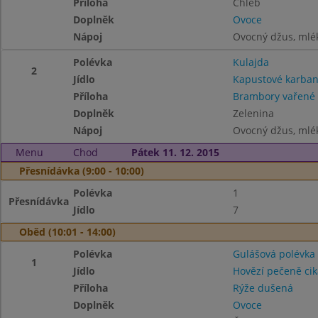
Příloha
Chléb
Doplněk
Ovoce
Nápoj
Ovocný džus, mlé
Polévka
Kulajda
2
Jídlo
Kapustové karban
Příloha
Brambory vařené
Doplněk
Zelenina
Nápoj
Ovocný džus, mlé
Menu
Chod
Pátek 11. 12. 2015
Přesnídávka (9:00 - 10:00)
Polévka
1
Přesnídávka
Jídlo
7
Oběd (10:01 - 14:00)
Polévka
Gulášová polévka
1
Jídlo
Hovězí pečeně ci
Příloha
Rýže dušená
Doplněk
Ovoce