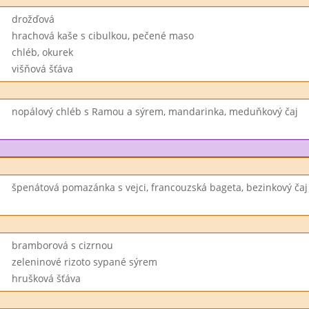
drožďová
hrachová kaše s cibulkou, pečené maso
chléb, okurek
višňová šťáva
nopálový chléb s Ramou a sýrem, mandarinka, meduňkový čaj
špenátová pomazánka s vejci, francouzská bageta, bezinkový čaj
bramborová s cizrnou
zeleninové rizoto sypané sýrem
hrušková šťáva