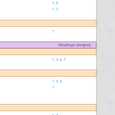
1
,
9
1
,
7
7
Obsahuje alergeny
1
,
3
,
6
,
7
1
,
3
,
9
1