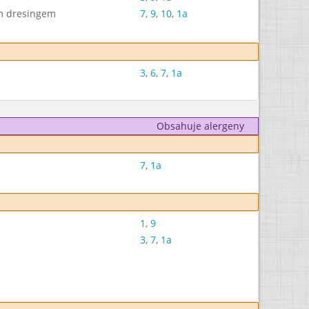
ým dresingem
7
,
9
,
10
,
1a
3
,
6
,
7
,
1a
Obsahuje alergeny
7
,
1a
1
,
9
3
,
7
,
1a