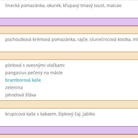
linecká pomazánka, okurek, křupavý tmavý toust, malcao
pochoutková krémová pomazánka, rajče, slunečnicová kostka, m
pórková s ovesnými vločkami
pangasius pečený na másle
bramborová kaše
zelenina
jahodová šťáva
krupicová kaše s kakaem, šípkový čaj, jablko