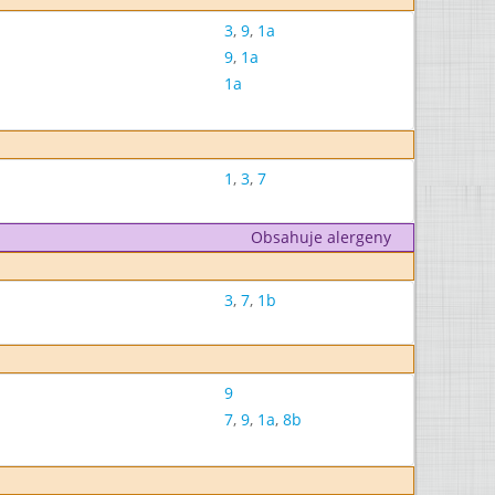
3
,
9
,
1a
9
,
1a
1a
1
,
3
,
7
Obsahuje alergeny
3
,
7
,
1b
9
7
,
9
,
1a
,
8b