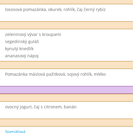
lososová pomazánka, okurek, rohlík, čaj černý rybíz
zeleninový vývar s kroupami
segedinský guláš
kynutý knedlík
ananasový nápoj
Pomazánka máslová pažitková, sojový rohlík, mléko
ovocný jogurt, čaj s citronem, banán
špenátová