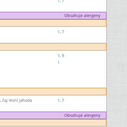
1
,
7
Obsahuje alergeny
1
,
7
1
,
9
1
čaj lesní jahoda
1
,
7
Obsahuje alergeny