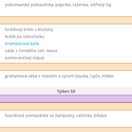
pošumavská pomazánka, paprika, raženka, višňový čaj
hráškový krém s krutony
králík po staročesku
bramborová kaše
salát z čínského zelí, ovoce
pomerančový nápoj
grahamová veka s máslem a sýrem Gouda, rajče, mléko
Týden 50
tvarohová pomazánka se žampióny, raženka, bikáva