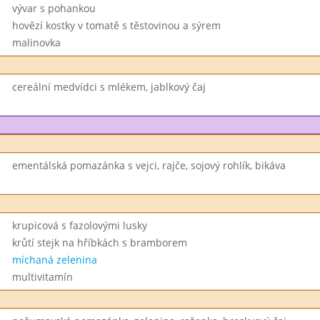
vývar s pohankou
hovězí kostky v tomatě s těstovinou a sýrem
malinovka
cereální medvídci s mlékem, jablkový čaj
ementálská pomazánka s vejci, rajče, sojový rohlík, bikáva
krupicová s fazolovými lusky
krůtí stejk na hříbkách s bramborem
míchaná zelenina
multivitamín