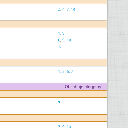
3
,
4
,
7
,
1a
1
,
9
6
,
9
,
1a
1a
1
,
3
,
6
,
7
Obsahuje alergeny
7
3
,
9
,
1a