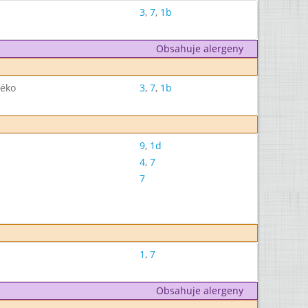
3
,
7
,
1b
Obsahuje alergeny
léko
3
,
7
,
1b
9
,
1d
4
,
7
7
1
,
7
Obsahuje alergeny