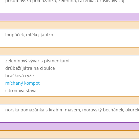
pošumavská pomazánka, zelenina, raženka, broskvový čaj
loupáček, mléko, jablko
zeleninový vývar s písmenkami
drůbeží játra na cibulce
hrášková rýže
míchaný kompot
citronová šťáva
norská pomazánka s krabím masem, moravský bochánek, okurek, 