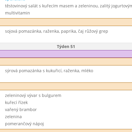
těstovinový salát s kuřecím masem a zeleninou, zalitý jogurtov
multivitamin
sojová pomazánka, raženka, paprika, čaj růžový grep
Týden 51
sýrová pomazánka s kukuřicí, raženka, mléko
zeleninový vývar s bulgurem
kuřecí řízek
vařený brambor
zelenina
pomerančový nápoj