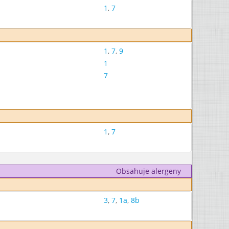
1
,
7
1
,
7
,
9
1
7
1
,
7
Obsahuje alergeny
3
,
7
,
1a
,
8b