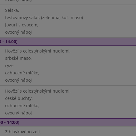
Selská,
těstovinový salát, (zelenina, kuř. maso)
jogurt s ovocem,
ovocný nápoj
 - 14:00)
Hovězí s celestýnskými nudlemi,
srbské maso,
rýže
ochucené mléko,
ovocný nápoj
Hovězí s celestýnskými nudlemi,
české buchty,
ochucené mléko,
ovocný nápoj
0 - 14:00)
Z hlávkového zelí,