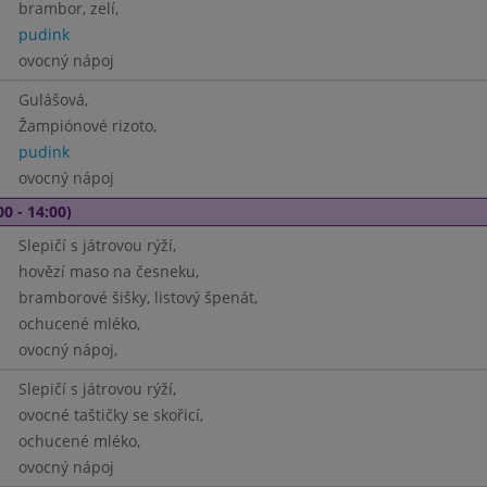
brambor, zelí,
pudink
ovocný nápoj
Gulášová,
Žampiónové rizoto,
pudink
ovocný nápoj
00 - 14:00)
Slepičí s játrovou rýží,
hovězí maso na česneku,
bramborové šišky, listový špenát,
ochucené mléko,
ovocný nápoj,
Slepičí s játrovou rýží,
ovocné taštičky se skořicí,
ochucené mléko,
ovocný nápoj