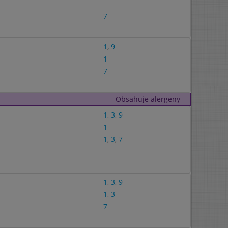
7
1
,
9
1
7
Obsahuje alergeny
1
,
3
,
9
1
1
,
3
,
7
1
,
3
,
9
1
,
3
7