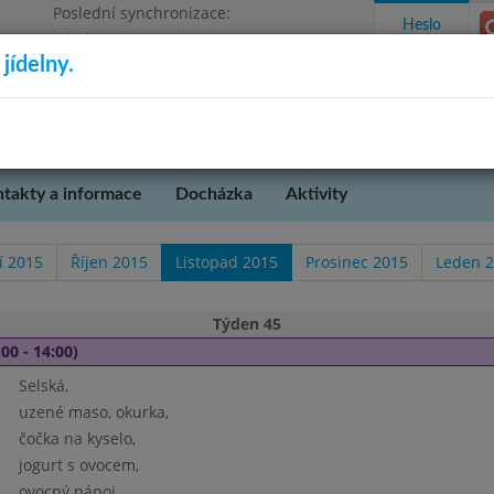
Poslední synchronizace:
Heslo
Pátek 17.7.2026 10:53
jídelny.
Omezení objednávek
takty a informace
Docházka
Aktivity
í 2015
Říjen 2015
Listopad 2015
Prosinec 2015
Leden 
Týden 45
00 - 14:00)
Selská,
uzené maso, okurka,
čočka na kyselo,
jogurt s ovocem,
ovocný nápoj