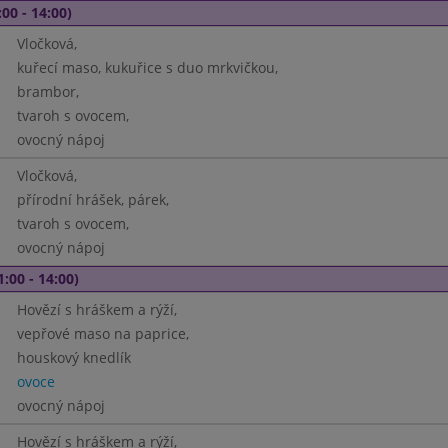
00 - 14:00)
Vločková,
kuřecí maso, kukuřice s duo mrkvičkou,
brambor,
tvaroh s ovocem,
ovocný nápoj
Vločková,
přírodní hrášek, párek,
tvaroh s ovocem,
ovocný nápoj
1:00 - 14:00)
Hovězí s hráškem a rýží,
vepřové maso na paprice,
houskový knedlík
ovoce
ovocný nápoj
Hovězí s hráškem a rýží,