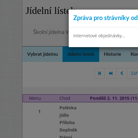
Jídelní lístek
Zpráva pro strávníky od 
Školní jídelna Velvary, okres Kladno
Internetové objednávky...
Vybrat jídelnu
Jídelní lístek
Historie
Kon
Zář
Menu
Chod
Pondělí 2. 11. 2015 (11:
Polévka
1
Jídlo
Příloha
Doplněk
Nápoj