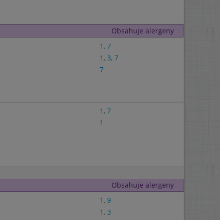
Obsahuje alergeny
1
,
7
1
,
3
,
7
7
1
,
7
1
Obsahuje alergeny
1
,
9
1
,
3