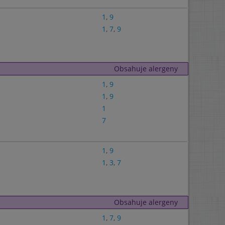
1
,
9
1
,
7
,
9
Obsahuje alergeny
1
,
9
1
,
9
1
7
1
,
9
1
,
3
,
7
Obsahuje alergeny
1
,
7
,
9