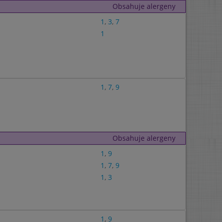
Obsahuje alergeny
1
,
3
,
7
1
1
,
7
,
9
Obsahuje alergeny
1
,
9
1
,
7
,
9
1
,
3
1
,
9