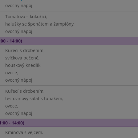
ovocný nápoj
Tomatová s kukuřicí,
halušky se špenátem a žampióny,
ovocný nápoj
00 - 14:00)
Kuřecí s drobením,
svíčková pečeně,
houskový knedlík,
ovoce,
ovocný nápoj
Kuřecí s drobením,
těstovinový salát s tuňákem,
ovoce,
ovocný nápoj
1:00 - 14:00)
Kmínová s vejcem,