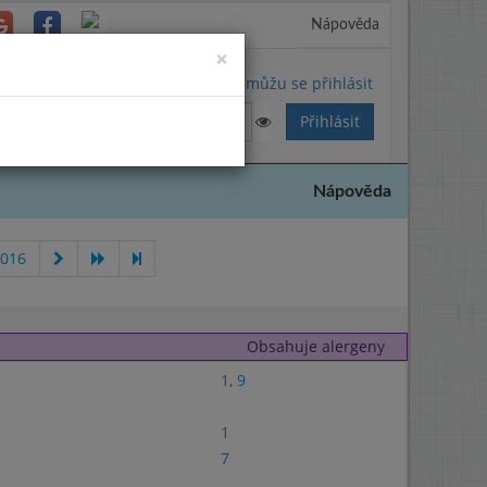
Nápověda
Close
×
Nemůžu se přihlásit
Nápověda
2016
Obsahuje alergeny
1
,
9
1
7