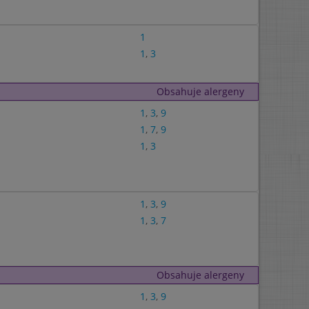
1
1
,
3
Obsahuje alergeny
1
,
3
,
9
1
,
7
,
9
1
,
3
1
,
3
,
9
1
,
3
,
7
Obsahuje alergeny
1
,
3
,
9