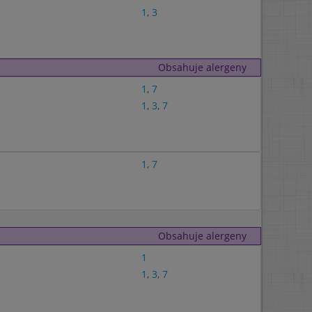
1
,
3
Obsahuje alergeny
1
,
7
1
,
3
,
7
1
,
7
Obsahuje alergeny
1
1
,
3
,
7