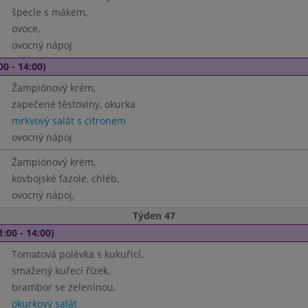
špecle s mákem,
ovoce,
ovocný nápoj
00 - 14:00)
Žampiónový krém,
zapečené těstoviny, okurka
mrkvový salát s citronem
ovocný nápoj
Žampiónový krém,
kovbojské fazole, chléb,
ovocný nápoj,
Týden 47
1:00 - 14:00)
Tomatová polévka s kukuřicí,
smažený kuřecí řízek,
brambor se zeleninou,
okurkový salát