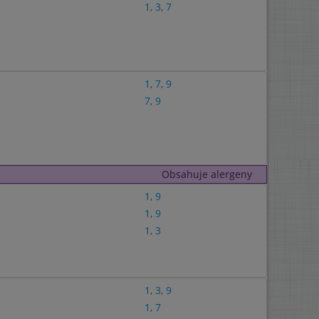
1
,
3
,
7
1
,
7
,
9
7
,
9
Obsahuje alergeny
1
,
9
1
,
9
1
,
3
1
,
3
,
9
1
,
7