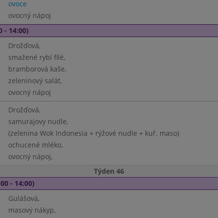
ovoce
ovocný nápoj
0 - 14:00)
Drožďová,
smažené rybí filé,
bramborová kaše,
zeleninový salát,
ovocný nápoj
Drožďová,
samurajovy nudle,
(zelenina Wok Indonesia + rýžové nudle + kuř. maso)
ochucené mléko,
ovocný nápoj,
Týden 46
00 - 14:00)
Gulášová,
masový nákyp,