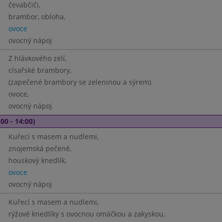
čevabčiči,
brambor, obloha,
ovoce
ovocný nápoj
Z hlávkového zelí,
císařské brambory,
(zapečené brambory se zeleninou a sýrem)
ovoce,
ovocný nápoj
00 - 14:00)
Kuřecí s masem a nudlemi,
znojemská pečeně,
houskový knedlík,
ovoce
ovocný nápoj
Kuřecí s masem a nudlemi,
rýžové knedlíky s ovocnou omáčkou a zakyskou,