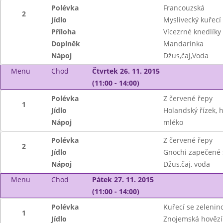
Polévka
Francouzská
2
Jídlo
Myslivecký kuřecí
Příloha
Vícezrné knedlíky
Doplněk
Mandarinka
Nápoj
Džus,čaj,Voda
Menu
Chod
Čtvrtek 26. 11. 2015
(11:00 - 14:00)
Polévka
Z červené řepy
1
Jídlo
Holandský řízek, 
Nápoj
mléko
Polévka
Z červené řepy
2
Jídlo
Gnochi zapečené s
Nápoj
Džus,čaj, voda
Menu
Chod
Pátek 27. 11. 2015
(11:00 - 14:00)
Polévka
Kuřecí se zelenin
1
Jídlo
Znojemská hovězí