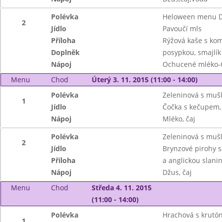
Polévka
Heloween menu D
2
Jídlo
Pavoučí mls
Příloha
Rýžová kaše s ko
Doplněk
posypkou, smajlík
Nápoj
Ochucené mléko-
Menu
Chod
Úterý 3. 11. 2015 (11:00 - 14:00)
Polévka
Zeleninová s muš
1
Jídlo
Čočka s kečupem, 
Nápoj
Mléko, čaj
Polévka
Zeleninová s muš
2
Jídlo
Brynzové pirohy
Příloha
a anglickou slani
Nápoj
Džus, čaj
Menu
Chod
Středa 4. 11. 2015
(11:00 - 14:00)
Polévka
Hrachová s krutó
1