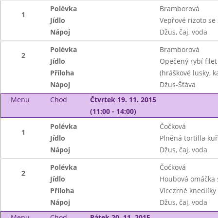
Polévka
Bramborová
1
Jídlo
Vepřové rizoto se
Nápoj
Džus, čaj, voda
Polévka
Bramborová
2
Jídlo
Opečený rybí file
Příloha
(hráškové lusky, k
Nápoj
Džus-Šťáva
Menu
Chod
Čtvrtek 19. 11. 2015
(11:00 - 14:00)
Polévka
Čočková
1
Jídlo
Plněná tortilla k
Nápoj
Džus, čaj, voda
Polévka
Čočková
2
Jídlo
Houbová omáčka s
Příloha
Vícezrné knedlíky
Nápoj
Džus, čaj, voda
Menu
Chod
Pátek 20. 11. 2015