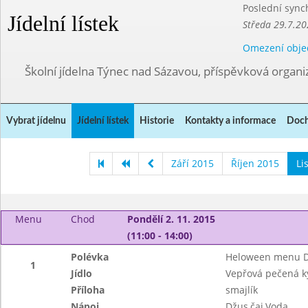
Poslední sync
Jídelní lístek
Středa 29.7.20
Omezení obje
Školní jídelna Týnec nad Sázavou, příspěvková organi
Vybrat jídelnu
Jídelní lístek
Historie
Kontakty a informace
Doch
Září 2015
Říjen 2015
Li
Menu
Chod
Pondělí 2. 11. 2015
(11:00 - 14:00)
Polévka
Heloween menu D
1
Jídlo
Vepřová pečená k
Příloha
smajlík
Nápoj
Džus,čaj,Voda