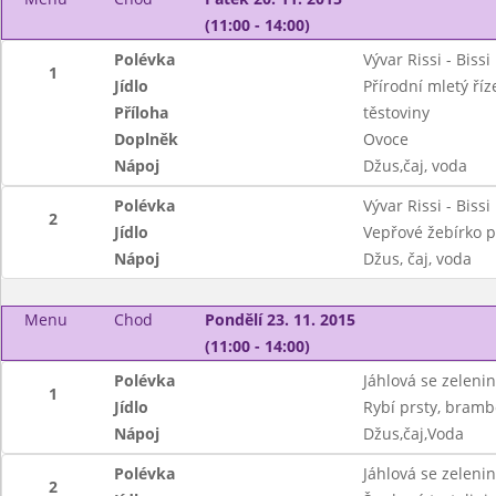
(11:00 - 14:00)
Polévka
Vývar Rissi - Bissi
1
Jídlo
Přírodní mletý ří
Příloha
těstoviny
Doplněk
Ovoce
Nápoj
Džus,čaj, voda
Polévka
Vývar Rissi - Bissi
2
Jídlo
Vepřové žebírko 
Nápoj
Džus, čaj, voda
Menu
Chod
Pondělí 23. 11. 2015
(11:00 - 14:00)
Polévka
Jáhlová se zeleni
1
Jídlo
Rybí prsty, bramb
Nápoj
Džus,čaj,Voda
Polévka
Jáhlová se zeleni
2