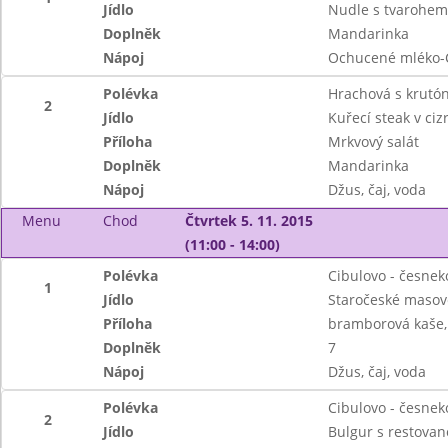
Jídlo
Nudle s tvarohem
Doplněk
Mandarinka
Nápoj
Ochucené mléko-
Polévka
Hrachová s krutó
2
Jídlo
Kuřecí steak v ci
Příloha
Mrkvový salát
Doplněk
Mandarinka
Nápoj
Džus, čaj, voda
Menu
Chod
Čtvrtek 5. 11. 2015
(11:00 - 14:00)
Polévka
Cibulovo - česne
1
Jídlo
Staročeské masov
Příloha
bramborová kaše, 
Doplněk
7
Nápoj
Džus, čaj, voda
Polévka
Cibulovo - česne
2
Jídlo
Bulgur s restovan