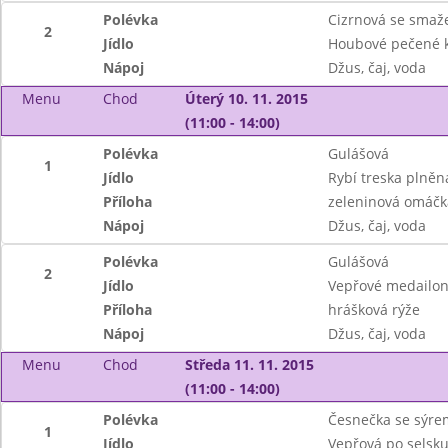
Polévka
Cizrnová se sma
2
Jídlo
Houbové pečené 
Nápoj
Džus, čaj, voda
Menu
Chod
Úterý 10. 11. 2015
(11:00 - 14:00)
Polévka
Gulášová
1
Jídlo
Rybí treska plně
Příloha
zeleninová omáčk
Nápoj
Džus, čaj, voda
Polévka
Gulášová
2
Jídlo
Vepřové medailon
Příloha
hrášková rýže
Nápoj
Džus, čaj, voda
Menu
Chod
Středa 11. 11. 2015
(11:00 - 14:00)
Polévka
Česnečka se sýre
1
Jídlo
Vepřová po selsku