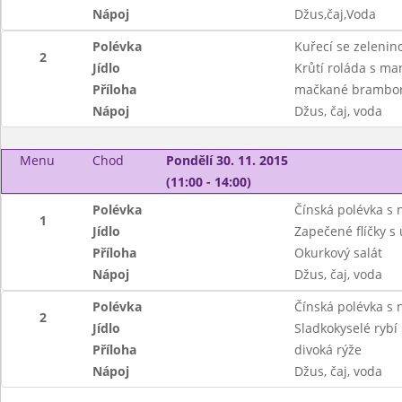
Nápoj
Džus,čaj,Voda
Polévka
Kuřecí se zelenin
2
Jídlo
Krůtí roláda s m
Příloha
mačkané brambo
Nápoj
Džus, čaj, voda
Menu
Chod
Pondělí 30. 11. 2015
(11:00 - 14:00)
Polévka
Čínská polévka s 
1
Jídlo
Zapečené flíčky s
Příloha
Okurkový salát
Nápoj
Džus, čaj, voda
Polévka
Čínská polévka s 
2
Jídlo
Sladkokyselé rybí 
Příloha
divoká rýže
Nápoj
Džus, čaj, voda