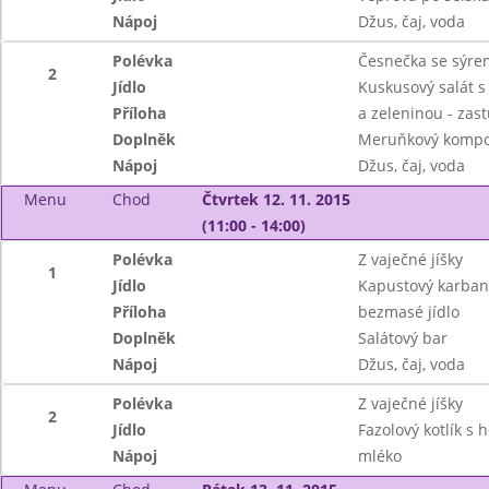
Nápoj
Džus, čaj, voda
Polévka
Česnečka se sýre
2
Jídlo
Kuskusový salát 
Příloha
a zeleninou - zas
Doplněk
Meruňkový kompo
Nápoj
Džus, čaj, voda
Menu
Chod
Čtvrtek 12. 11. 2015
(11:00 - 14:00)
Polévka
Z vaječné jíšky
1
Jídlo
Kapustový karban
Příloha
bezmasé jídlo
Doplněk
Salátový bar
Nápoj
Džus, čaj, voda
Polévka
Z vaječné jíšky
2
Jídlo
Fazolový kotlík s
Nápoj
mléko