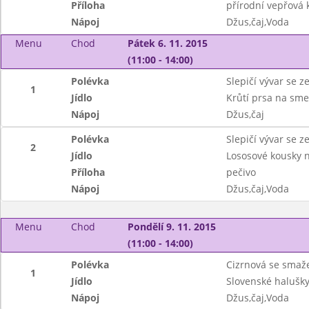
Příloha
přírodní vepřová 
Nápoj
Džus,čaj,Voda
Menu
Chod
Pátek 6. 11. 2015
(11:00 - 14:00)
Polévka
Slepičí vývar se
1
Jídlo
Krůtí prsa na sme
Nápoj
Džus,čaj
Polévka
Slepičí vývar se
2
Jídlo
Lososové kousky n
Příloha
pečivo
Nápoj
Džus,čaj,Voda
Menu
Chod
Pondělí 9. 11. 2015
(11:00 - 14:00)
Polévka
Cizrnová se sma
1
Jídlo
Slovenské halušk
Nápoj
Džus,čaj,Voda