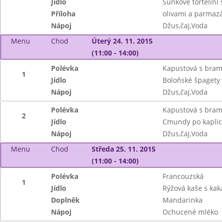
Jídlo
Šunkové tortelini
Příloha
olivami a parma
Nápoj
Džus,čaj,Voda
Menu
Chod
Úterý 24. 11. 2015
(11:00 - 14:00)
Polévka
Kapustová s bra
1
Jídlo
Boloňské špagety
Nápoj
Džus,čaj,Voda
Polévka
Kapustová s bra
2
Jídlo
Cmundy po kaplic
Nápoj
Džus,čaj,Voda
Menu
Chod
Středa 25. 11. 2015
(11:00 - 14:00)
Polévka
Francouzská
1
Jídlo
Rýžová kaše s ka
Doplněk
Mandarinka
Nápoj
Ochucené mléko