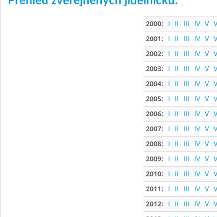
Přehled zveřejněných jídelníčků:
2000:
I
II
III
IV
V
V
2001:
I
II
III
IV
V
V
2002:
I
II
III
IV
V
V
2003:
I
II
III
IV
V
V
2004:
I
II
III
IV
V
V
2005:
I
II
III
IV
V
V
2006:
I
II
III
IV
V
V
2007:
I
II
III
IV
V
V
2008:
I
II
III
IV
V
V
2009:
I
II
III
IV
V
V
2010:
I
II
III
IV
V
V
2011:
I
II
III
IV
V
V
2012:
I
II
III
IV
V
V