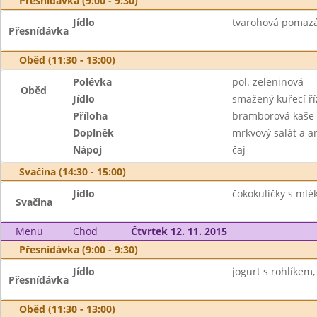
Přesnídávka (9:00 - 9:30)
Jídlo
tvarohová pomazán
Přesnídávka
Oběd (11:30 - 13:00)
Polévka
pol. zeleninová
Oběd
Jídlo
smažený kuřecí ří
Příloha
bramborová kaše
Doplněk
mrkvový salát a 
Nápoj
čaj
Svačina (14:30 - 15:00)
Jídlo
čokokuličky s ml
Svačina
Menu
Chod
Čtvrtek 12. 11. 2015
Přesnídávka (9:00 - 9:30)
Jídlo
jogurt s rohlíkem,
Přesnídávka
Oběd (11:30 - 13:00)