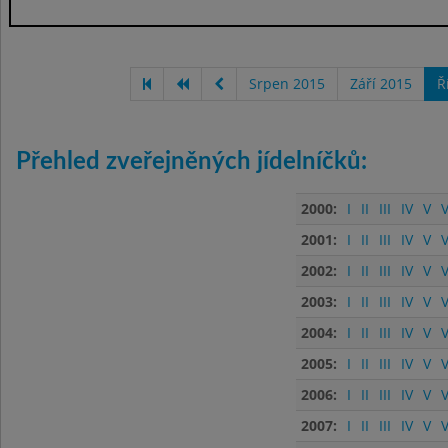
Srpen 2015
Září 2015
Ř
Přehled zveřejněných jídelníčků:
2000:
I
II
III
IV
V
V
2001:
I
II
III
IV
V
V
2002:
I
II
III
IV
V
V
2003:
I
II
III
IV
V
V
2004:
I
II
III
IV
V
V
2005:
I
II
III
IV
V
V
2006:
I
II
III
IV
V
V
2007:
I
II
III
IV
V
V