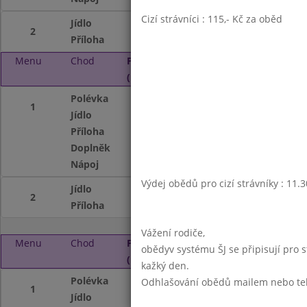
Cizí strávníci : 115,- Kč za oběd
Jídlo
Hovězí na zázvor
2
Příloha
těstoviny
Menu
Chod
Pátek 2. 10. 2015
(11:30 - 13:45)
Polévka
Kmínová s vejcem
1
Jídlo
Vepřové v mrkvi
Příloha
vařený brambor
Doplněk
ovocný jogurt
Nápoj
ovocný nápoj,mlé
Výdej obědů pro cizí strávníky : 11.
Jídlo
Kuřecí čína
2
Příloha
dušená rýže
Vážení rodiče,
Menu
Chod
Pondělí 5. 10. 2015
obědyv systému ŠJ se připisují pro 
(11:30 - 13:45)
kažký den.
Polévka
Čočková s párkem
Odhlašování obědů mailem nebo telef
1
Jídlo
Žemlovka s tvaroh