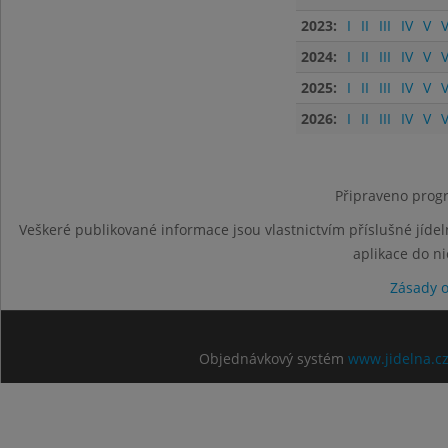
2023:
I
II
III
IV
V
V
2024:
I
II
III
IV
V
V
2025:
I
II
III
IV
V
V
2026:
I
II
III
IV
V
V
Připraveno progr
Veškeré publikované informace jsou vlastnictvím příslušné jídel
aplikace do n
Zásady 
Objednávkový systém
www.jidelna.c