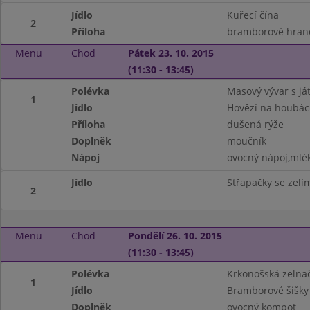
Jídlo
Kuřecí čína
2
Příloha
bramborové hran
Menu
Chod
Pátek 23. 10. 2015
(11:30 - 13:45)
Polévka
Masový vývar s ját
1
Jídlo
Hovězí na houbá
Příloha
dušená rýže
Doplněk
moučník
Nápoj
ovocný nápoj,mlé
Jídlo
Střapačky se zelí
2
Menu
Chod
Pondělí 26. 10. 2015
(11:30 - 13:45)
Polévka
Krkonošská zelna
1
Jídlo
Bramborové šišk
Doplněk
ovocný kompot