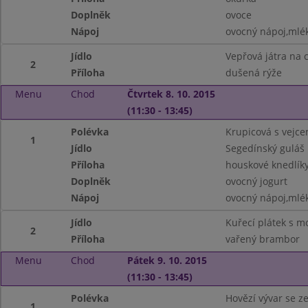
Doplněk
ovoce
Nápoj
ovocný nápoj,mlé
Jídlo
Vepřová játra na 
2
Příloha
dušená rýže
Menu
Chod
Čtvrtek 8. 10. 2015
(11:30 - 13:45)
Polévka
Krupicová s vejc
1
Jídlo
Segedínský guláš
Příloha
houskové knedlík
Doplněk
ovocný jogurt
Nápoj
ovocný nápoj,mlé
Jídlo
Kuřecí plátek s mo
2
Příloha
vařený brambor
Menu
Chod
Pátek 9. 10. 2015
(11:30 - 13:45)
Polévka
Hovězí vývar se z
1