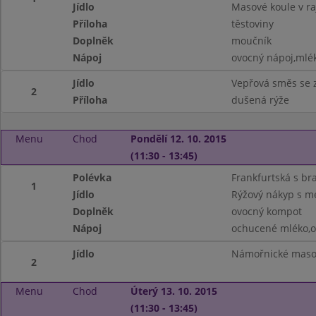
Jídlo
Masové koule v r
Příloha
těstoviny
Doplněk
moučník
Nápoj
ovocný nápoj,mlé
Jídlo
Vepřová směs se 
2
Příloha
dušená rýže
Menu
Chod
Pondělí 12. 10. 2015
(11:30 - 13:45)
Polévka
Frankfurtská s b
1
Jídlo
Rýžový nákyp s 
Doplněk
ovocný kompot
Nápoj
ochucené mléko,o
Jídlo
Námořnické maso
2
Menu
Chod
Úterý 13. 10. 2015
(11:30 - 13:45)