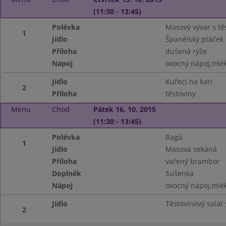
(11:30 - 13:45)
Polévka
Masový vývar s tě
1
Jídlo
Španělský ptáček
Příloha
dušená rýže
Nápoj
ovocný nápoj,mlé
Jídlo
Kuřecí na kari
2
Příloha
těstoviny
Menu
Chod
Pátek 16. 10. 2015
(11:30 - 13:45)
Polévka
Ragů
1
Jídlo
Masová sekaná
Příloha
vařený brambor
Doplněk
Sušenka
Nápoj
ovocný nápoj,mlé
Jídlo
Těstovinový salá
2