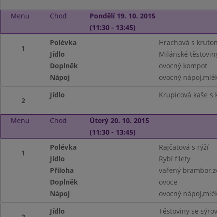
Menu
Chod
Pondělí 19. 10. 2015
(11:30 - 13:45)
Polévka
Hrachová s kruto
1
Jídlo
Milánské těstoviny
Doplněk
ovocný kompot
Nápoj
ovocný nápoj,mlé
Jídlo
Krupicová kaše s
2
Menu
Chod
Úterý 20. 10. 2015
(11:30 - 13:45)
Polévka
Rajčatová s rýží
1
Jídlo
Rybí filety
Příloha
vařený brambor,ze
Doplněk
ovoce
Nápoj
ovocný nápoj,mlé
Jídlo
Těstoviny se sýr
2