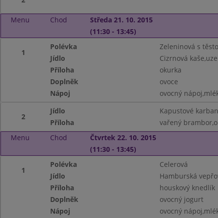
Menu
Chod
Středa 21. 10. 2015
(11:30 - 13:45)
Polévka
Zeleninová s těst
1
Jídlo
Cizrnová kaše,uz
Příloha
okurka
Doplněk
ovoce
Nápoj
ovocný nápoj,mlé
Jídlo
Kapustové karban
2
Příloha
vařený brambor,o
Menu
Chod
Čtvrtek 22. 10. 2015
(11:30 - 13:45)
Polévka
Celerová
1
Jídlo
Hamburská vepřov
Příloha
houskový knedlík
Doplněk
ovocný jogurt
Nápoj
ovocný nápoj,mlé