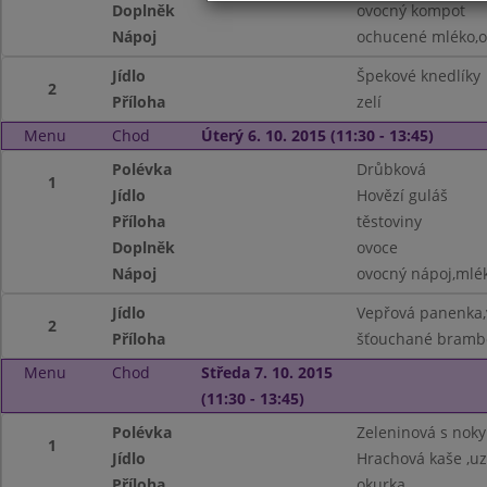
Doplněk
ovocný kompot
Nápoj
ochucené mléko,o
Jídlo
Špekové knedlíky
2
Příloha
zelí
Menu
Chod
Úterý 6. 10. 2015 (11:30 - 13:45)
Polévka
Drůbková
1
Jídlo
Hovězí guláš
Příloha
těstoviny
Doplněk
ovoce
Nápoj
ovocný nápoj,mlé
Jídlo
Vepřová panenka,v
2
Příloha
šťouchané bramb
Menu
Chod
Středa 7. 10. 2015
(11:30 - 13:45)
Polévka
Zeleninová s noky
1
Jídlo
Hrachová kaše ,u
Příloha
okurka