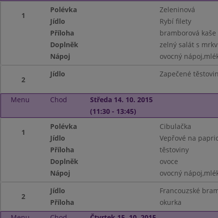
Polévka
Zeleninová
1
Jídlo
Rybí filety
Příloha
bramborová kaše
Doplněk
zelný salát s mrkv
Nápoj
ovocný nápoj,mlé
Jídlo
Zapečené těstov
2
Menu
Chod
Středa 14. 10. 2015
(11:30 - 13:45)
Polévka
Cibulačka
1
Jídlo
Vepřové na papri
Příloha
těstoviny
Doplněk
ovoce
Nápoj
ovocný nápoj,mlé
Jídlo
Francouzské bra
2
Příloha
okurka
Menu
Chod
Čtvrtek 15. 10. 2015