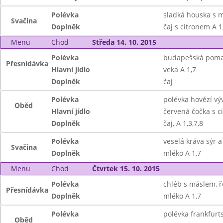
Polévka
sladká houska s 
Svačina
Doplněk
čaj s citronem A 1
Menu
Chod
Středa 14. 10. 2015
Polévka
budapešská pom
Přesnídávka
Hlavní jídlo
veka A 1,7
Doplněk
čaj
Polévka
polévka hovězí vý
Oběd
Hlavní jídlo
červená čočka s c
Doplněk
čaj, A 1,3,7,8
Polévka
veselá kráva sýr a
Svačina
Doplněk
mléko A 1,7
Menu
Chod
Čtvrtek 15. 10. 2015
Polévka
chléb s máslem, ř
Přesnídávka
Doplněk
mléko A 1,7
Polévka
polévka frankfurt
Oběd