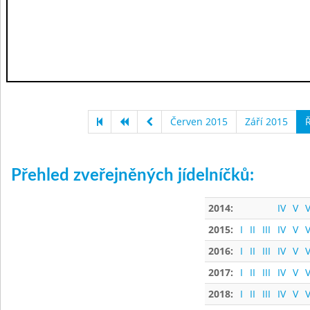
Červen 2015
Září 2015
Ř
Přehled zveřejněných jídelníčků:
2014:
IV
V
V
2015:
I
II
III
IV
V
V
2016:
I
II
III
IV
V
V
2017:
I
II
III
IV
V
V
2018:
I
II
III
IV
V
V