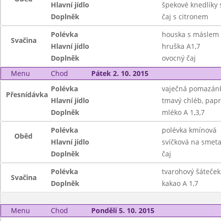
Hlavní jídlo
špekové knedlíky s
Doplněk
čaj s citronem
Polévka
houska s máslem
Svačina
Hlavní jídlo
hruška A1,7
Doplněk
ovocný čaj
Menu
Chod
Pátek 2. 10. 2015
Polévka
vaječná pomazán
Přesnídávka
Hlavní jídlo
tmavý chléb, papr
Doplněk
mléko A 1,3,7
Polévka
polévka kmínová
Oběd
Hlavní jídlo
svíčková na smeta
Doplněk
čaj
Polévka
tvarohový šáteček
Svačina
Doplněk
kakao A 1,7
Menu
Chod
Pondělí 5. 10. 2015