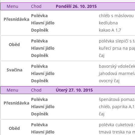
Menu
Chod
Pondělí 26. 10. 2015
Polévka
chléb s máslovou
Přesnídávka
Hlavní jídlo
kedlubna
Doplněk
kakao A 1,7
Polévka
polévka slepičí s
Oběd
Hlavní jídlo
kuřecí prsa na pap
Doplněk
čaj
Polévka
bavorský vdoleče
Svačina
Hlavní jídlo
jahodová marmelád
Doplněk
ovocný čaj
Menu
Chod
Úterý 27. 10. 2015
Polévka
špenátová pomaz
Přesnídávka
Hlavní jídlo
chléb, paprika A,1
Doplněk
čaj
Polévka
polévka cuketová
Oběd
Hlavní jídlo
tmavá treska na m