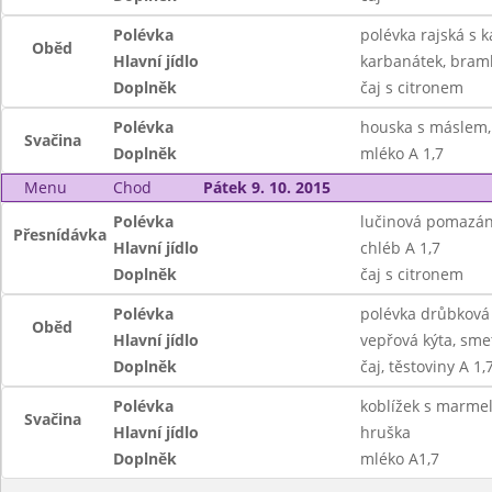
Polévka
polévka rajská s 
Oběd
Hlavní jídlo
karbanátek, bramb
Doplněk
čaj s citronem
Polévka
houska s máslem,
Svačina
Doplněk
mléko A 1,7
Menu
Chod
Pátek 9. 10. 2015
Polévka
lučinová pomazán
Přesnídávka
Hlavní jídlo
chléb A 1,7
Doplněk
čaj s citronem
Polévka
polévka drůbková
Oběd
Hlavní jídlo
vepřová kýta, sm
Doplněk
čaj, těstoviny A 1,
Polévka
koblížek s marme
Svačina
Hlavní jídlo
hruška
Doplněk
mléko A1,7