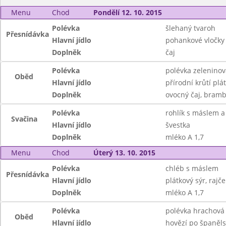
Menu
Chod
Pondělí 12. 10. 2015
Polévka
šlehaný tvaroh
Přesnídávka
Hlavní jídlo
pohankové vločky 
Doplněk
čaj
Polévka
polévka zeleninov
Oběd
Hlavní jídlo
přírodní krůtí pl
Doplněk
ovocný čaj, bramb
Polévka
rohlík s máslem 
Svačina
Hlavní jídlo
švestka
Doplněk
mléko A 1,7
Menu
Chod
Úterý 13. 10. 2015
Polévka
chléb s máslem
Přesnídávka
Hlavní jídlo
plátkový sýr, rajče
Doplněk
mléko A 1,7
Polévka
polévka hrachová
Oběd
Hlavní jídlo
hovězí po španělsk