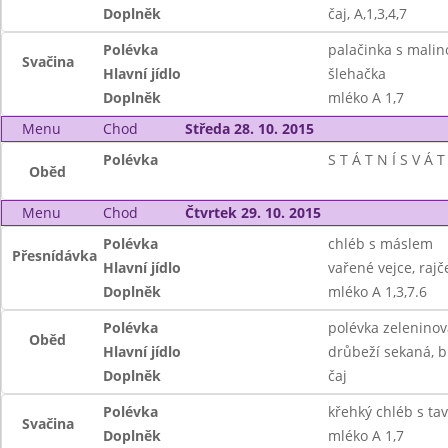
Doplněk
čaj, A,1,3,4,7
Polévka
palačinka s mal
Svačina
Hlavní jídlo
šlehačka
Doplněk
mléko A 1,7
Menu
Chod
Středa 28. 10. 2015
Polévka
S T Á T N Í S V Á T
Oběd
Menu
Chod
Čtvrtek 29. 10. 2015
Polévka
chléb s máslem
Přesnídávka
Hlavní jídlo
vařené vejce, rajč
Doplněk
mléko A 1,3,7.6
Polévka
polévka zeleninov
Oběd
Hlavní jídlo
drůbeží sekaná, b
Doplněk
čaj
Polévka
křehký chléb s t
Svačina
Doplněk
mléko A 1,7