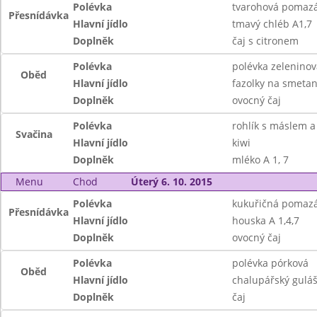
Polévka
tvarohová pomazá
Přesnídávka
Hlavní jídlo
tmavý chléb A1,7
Doplněk
čaj s citronem
Polévka
polévka zelenino
Oběd
Hlavní jídlo
fazolky na smeta
Doplněk
ovocný čaj
Polévka
rohlík s máslem 
Svačina
Hlavní jídlo
kiwi
Doplněk
mléko A 1, 7
Menu
Chod
Úterý 6. 10. 2015
Polévka
kukuřičná pomaz
Přesnídávka
Hlavní jídlo
houska A 1,4,7
Doplněk
ovocný čaj
Polévka
polévka pórková
Oběd
Hlavní jídlo
chalupářský guláš
Doplněk
čaj