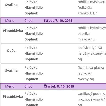
Polévka
rohlík s máslovo
Svačina
Hlavní jídlo
ředkvička
Doplněk
granko A 1,7
Menu
Chod
Středa 7. 10. 2015
Polévka
rohlík s bylinko
Přesnídávka
Hlavní jídlo
paprika
Doplněk
mléko A 1,7
Polévka
polévka dýňová
Oběd
Hlavní jídlo
halušky s uzeným
Doplněk
čaj
Polévka
škvarková placka
Svačina
Hlavní jídlo
jablko A 1
Doplněk
ovocný čaj
Menu
Chod
Čtvrtek 8. 10. 2015
Polévka
vanilkový pudink, 
Přesnídávka
Hlavní jídlo
hroznové víno A 1
Doplněk
čaj