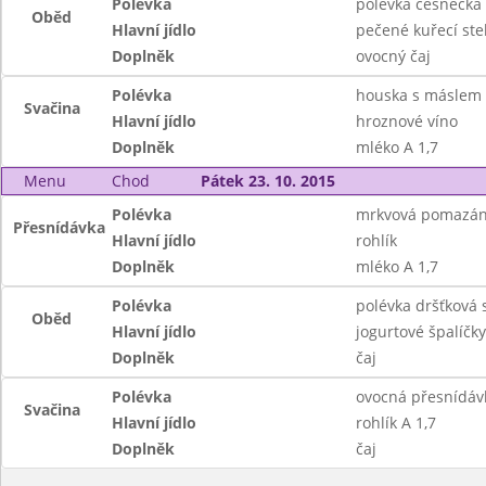
Polévka
polévka česnečka
Oběd
Hlavní jídlo
pečené kuřecí steh
Doplněk
ovocný čaj
Polévka
houska s máslem
Svačina
Hlavní jídlo
hroznové víno
Doplněk
mléko A 1,7
Menu
Chod
Pátek 23. 10. 2015
Polévka
mrkvová pomazá
Přesnídávka
Hlavní jídlo
rohlík
Doplněk
mléko A 1,7
Polévka
polévka dršťková 
Oběd
Hlavní jídlo
jogurtové špalíčk
Doplněk
čaj
Polévka
ovocná přesnídáv
Svačina
Hlavní jídlo
rohlík A 1,7
Doplněk
čaj