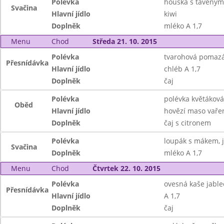
Polévka
houska s taveným
Svačina
Hlavní jídlo
kiwi
Doplněk
mléko A 1,7
Menu
Chod
Středa 21. 10. 2015
Polévka
tvarohová pomazá
Přesnídávka
Hlavní jídlo
chléb A 1,7
Doplněk
čaj
Polévka
polévka květáková
Oběd
Hlavní jídlo
hovězí maso vařen
Doplněk
čaj s citronem
Polévka
loupák s mákem, 
Svačina
Doplněk
mléko A 1,7
Menu
Chod
Čtvrtek 22. 10. 2015
Polévka
ovesná kaše jable
Přesnídávka
Hlavní jídlo
A 1,7
Doplněk
čaj