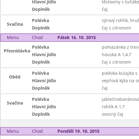
Hlavní jídlo
těstoviny s tuňák
Doplněk
čaj
Polévka
sýrový rohlík, hru
Svačina
Doplněk
čaj s citronem
Menu
Chod
Pátek 16. 10. 2015
Polévka
pomazánka z tresč
Přesnídávka
Hlavní jídlo
houska A 1,4,7
Doplněk
čaj s citronem
Polévka
polévka kulajda 
Oběd
Hlavní jídlo
vepřová kýta na s
Doplněk
čaj
Polévka
jablečnobanánová
Svačina
Hlavní jídlo
rohlík A 1,7
Doplněk
ovocný čaj
Menu
Chod
Pondělí 19. 10. 2015