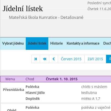
Poslední sync
Jídelní lístek
Čtvrtek 11.6.2
Mateřská škola Kunratice - Detašované
Vybrat jídelnu
Jídelní lístek
Historie
Kontakty a informace
Doch
Červen 2015
Září 2015
Ř
Menu
Chod
Čtvrtek 1. 10. 2015
Polévka
chléb s máslem
Přesnídávka
Hlavní jídlo
kedlubna
Doplněk
mléko A 1,7
Polévka
polévka z vaječné 
Oběd