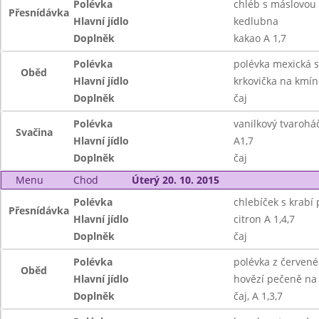
Polévka
chléb s máslovou
Přesnídávka
Hlavní jídlo
kedlubna
Doplněk
kakao A 1,7
Polévka
polévka mexická s
Oběd
Hlavní jídlo
krkovička na kmí
Doplněk
čaj
Polévka
vanilkový tvaroháč
Svačina
Hlavní jídlo
A1,7
Doplněk
čaj
Menu
Chod
Úterý 20. 10. 2015
Polévka
chlebíček s krab
Přesnídávka
Hlavní jídlo
citron A 1,4,7
Doplněk
čaj
Polévka
polévka z červené
Oběd
Hlavní jídlo
hovězí pečeně na
Doplněk
čaj, A 1,3,7