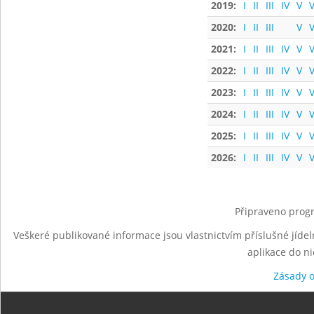
2019:
I
II
III
IV
V
V
2020:
I
II
III
V
V
2021:
I
II
III
IV
V
V
2022:
I
II
III
IV
V
V
2023:
I
II
III
IV
V
V
2024:
I
II
III
IV
V
V
2025:
I
II
III
IV
V
V
2026:
I
II
III
IV
V
V
Připraveno progr
Veškeré publikované informace jsou vlastnictvím příslušné jídel
aplikace do n
Zásady 