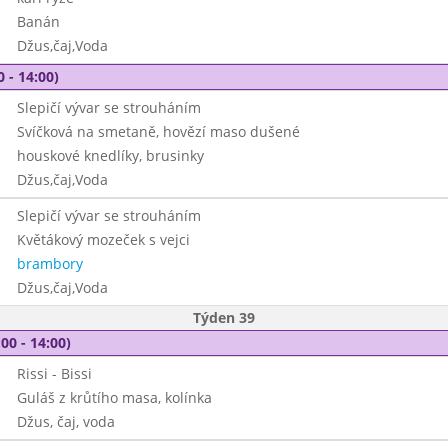
Banán
Džus,čaj,Voda
0 - 14:00)
Slepičí vývar se strouháním
Svíčková na smetaně, hovězí maso dušené
houskové knedlíky, brusinky
Džus,čaj,Voda
Slepičí vývar se strouháním
Květákový mozeček s vejci
brambory
Džus,čaj,Voda
Týden 39
00 - 14:00)
Rissi - Bissi
Guláš z krůtího masa, kolínka
Džus, čaj, voda