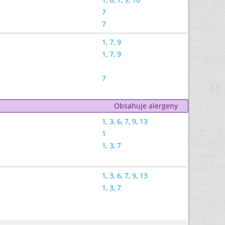
7
7
1
,
7
,
9
1
,
7
,
9
7
Obsahuje alergeny
1
,
3
,
6
,
7
,
9
,
13
1
1
,
3
,
7
1
,
3
,
6
,
7
,
9
,
13
1
,
3
,
7