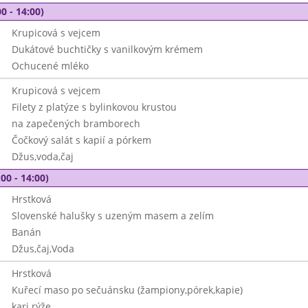
0 - 14:00)
Krupicová s vejcem
Dukátové buchtičky s vanilkovým krémem
Ochucené mléko
Krupicová s vejcem
Filety z platýze s bylinkovou krustou
na zapečených bramborech
Čočkový salát s kapií a pórkem
Džus,voda,čaj
00 - 14:00)
Hrstková
Slovenské halušky s uzeným masem a zelím
Banán
Džus,čaj,Voda
Hrstková
Kuřecí maso po sečuánsku (žampiony,pórek,kapie)
kari rýže