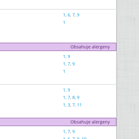
1
,
6
,
7
,
9
1
Obsahuje alergeny
1
,
9
1
,
7
,
9
1
1
,
9
1
,
7
,
8
,
9
1
,
3
,
7
,
11
Obsahuje alergeny
1
,
7
,
9
1
,
6
,
7
,
9
,
10