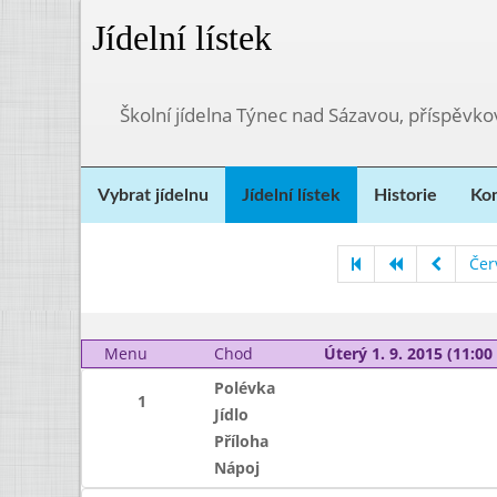
Jídelní lístek
Školní jídelna Týnec nad Sázavou, příspěvk
Vybrat jídelnu
Jídelní lístek
Historie
Kon
Čer
Menu
Chod
Úterý 1. 9. 2015 (11:00 
Polévka
1
Jídlo
Příloha
Nápoj