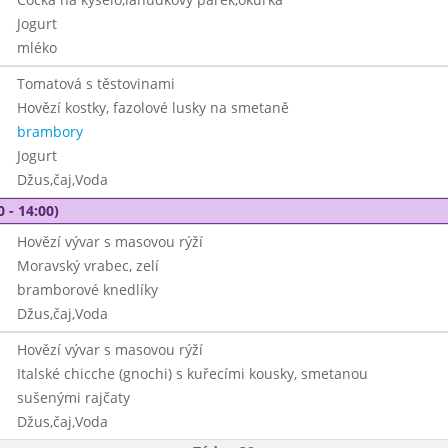
Jogurt
mléko
Tomatová s těstovinami
Hovězí kostky, fazolové lusky na smetaně
brambory
Jogurt
Džus,čaj,Voda
0 - 14:00)
Hovězí vývar s masovou rýží
Moravský vrabec, zelí
bramborové knedlíky
Džus,čaj,Voda
Hovězí vývar s masovou rýží
Italské chicche (gnochi) s kuřecími kousky, smetanou
sušenými rajčaty
Džus,čaj,Voda