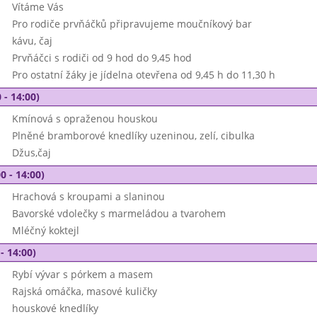
Vítáme Vás
Pro rodiče prvňáčků připravujeme moučníkový bar
kávu, čaj
Prvňáčci s rodiči od 9 hod do 9,45 hod
Pro ostatní žáky je jídelna otevřena od 9,45 h do 11,30 h
 - 14:00)
Kmínová s opraženou houskou
Plněné bramborové knedlíky uzeninou, zelí, cibulka
Džus,čaj
0 - 14:00)
Hrachová s kroupami a slaninou
Bavorské vdolečky s marmeládou a tvarohem
Mléčný koktejl
- 14:00)
Rybí vývar s pórkem a masem
Rajská omáčka, masové kuličky
houskové knedlíky