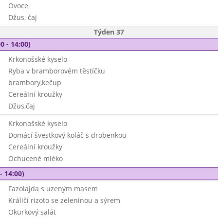
Ovoce
Džus, čaj
Týden 37
0 - 14:00)
Krkonošské kyselo
Ryba v bramborovém těstíčku
brambory,kečup
Cereální kroužky
Džus,čaj
Krkonošské kyselo
Domácí švestkový koláč s drobenkou
Cereální kroužky
Ochucené mléko
- 14:00)
Fazolajda s uzeným masem
Králičí rizoto se zeleninou a sýrem
Okurkový salát