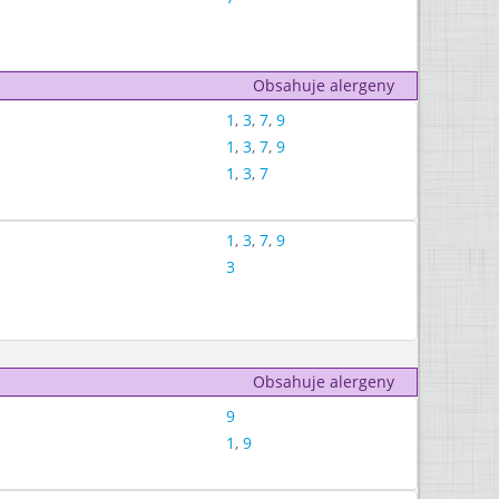
Obsahuje alergeny
1
,
3
,
7
,
9
1
,
3
,
7
,
9
1
,
3
,
7
1
,
3
,
7
,
9
3
Obsahuje alergeny
9
1
,
9