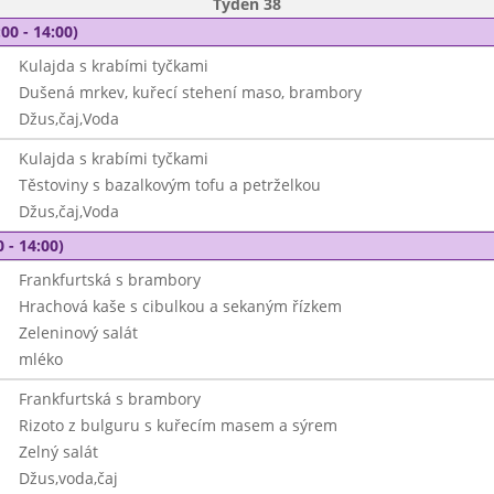
Týden 38
00 - 14:00)
Kulajda s krabími tyčkami
Dušená mrkev, kuřecí stehení maso, brambory
Džus,čaj,Voda
Kulajda s krabími tyčkami
Těstoviny s bazalkovým tofu a petrželkou
Džus,čaj,Voda
 - 14:00)
Frankfurtská s brambory
Hrachová kaše s cibulkou a sekaným řízkem
Zeleninový salát
mléko
Frankfurtská s brambory
Rizoto z bulguru s kuřecím masem a sýrem
Zelný salát
Džus,voda,čaj