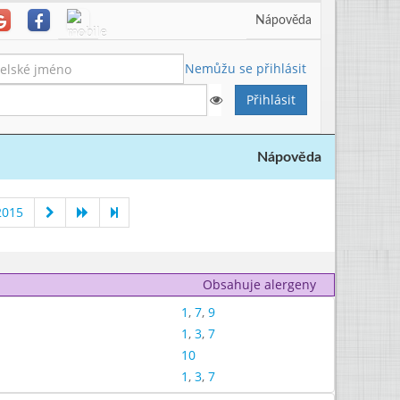
Nápověda
Nemůžu se přihlásit
Nápověda
2015
Obsahuje alergeny
1
,
7
,
9
1
,
3
,
7
10
1
,
3
,
7