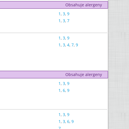
Obsahuje alergeny
1
,
3
,
9
1
,
3
,
7
1
,
3
,
9
1
,
3
,
4
,
7
,
9
Obsahuje alergeny
1
,
3
,
9
1
,
6
,
9
1
,
3
,
9
1
,
3
,
6
,
9
7