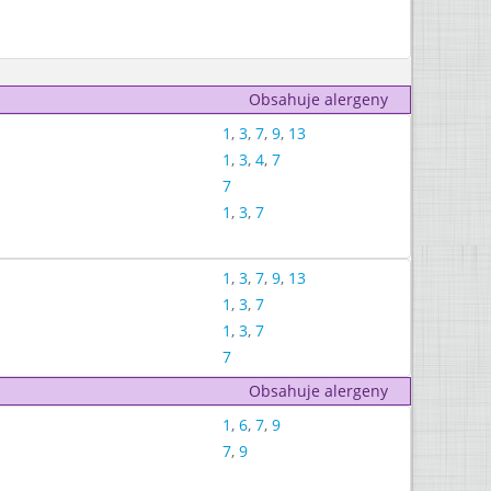
Obsahuje alergeny
1
,
3
,
7
,
9
,
13
1
,
3
,
4
,
7
7
1
,
3
,
7
1
,
3
,
7
,
9
,
13
1
,
3
,
7
1
,
3
,
7
7
Obsahuje alergeny
1
,
6
,
7
,
9
7
,
9