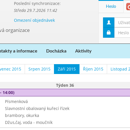
Poslední synchronizace:
Heslo
Středa 29.7.2026 11:42
Omezení objednávek
ová organizace
takty a informace
Docházka
Aktivity
venec 2015
Srpen 2015
Září 2015
Říjen 2015
Listopad 
Týden 36
- 14:00)
Písmenková
Slavnostní obalovaný kuřecí řízek
brambory, okurka
Džus,čaj, voda - moučník