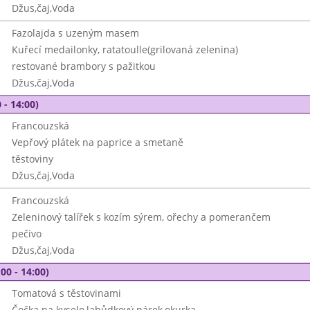
Džus,čaj,Voda
Fazolajda s uzeným masem
Kuřecí medailonky, ratatoulle(grilovaná zelenina)
restované brambory s pažitkou
Džus,čaj,Voda
 - 14:00)
Francouzská
Vepřový plátek na paprice a smetaně
těstoviny
Džus,čaj,Voda
Francouzská
Zeleninový talířek s kozím sýrem, ořechy a pomerančem
pečivo
Džus,čaj,Voda
00 - 14:00)
Tomatová s těstovinami
Čočka na kyselo,lahůdkový párek,okurka