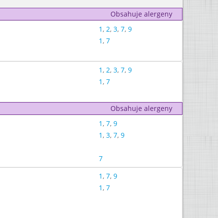
Obsahuje alergeny
1
,
2
,
3
,
7
,
9
1
,
7
1
,
2
,
3
,
7
,
9
1
,
7
Obsahuje alergeny
1
,
7
,
9
1
,
3
,
7
,
9
7
1
,
7
,
9
1
,
7