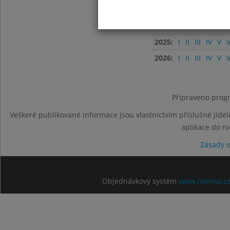
2023:
I
II
III
IV
V
V
2024:
I
II
III
IV
V
V
2025:
I
II
III
IV
V
V
2026:
I
II
III
IV
V
V
Připraveno progr
Veškeré publikované informace jsou vlastnictvím příslušné jídel
aplikace do n
Zásady 
Objednávkový systém
www.jidelna.c