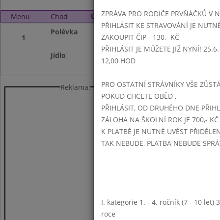
ZPRÁVA PRO RODIČE PRVŇÁČKŮ V 
Menu
Chod
Úterý 29. 9. 2015 (11:15 - 14:00)
PŘIHLÁSIT KE STRAVOVÁNÍ JE NUTN
Polévka
celerová
ZAKOUPIT ČIP - 130,- KČ
1
PŘIHLÁSIT JE MŮŽETE JIŽ NYNÍ! 25.6. -
Jídlo
žemlovka s jablky
12,00 HOD
PRO OSTATNÍ STRÁVNÍKY VŠE ZŮSTÁV
Reklama:
POKUD CHCETE OBĚD ,
PŘIHLÁSIT, OD DRUHÉHO DNE PŘIH
ZÁLOHA NA ŠKOLNÍ ROK JE 700,- KČ
K PLATBĚ JE NUTNÉ UVÉST PŘIDĚLE
TAK NEBUDE, PLATBA NEBUDE SPR
I. kategorie 1. - 4. ročník (7 - 10 let
roce