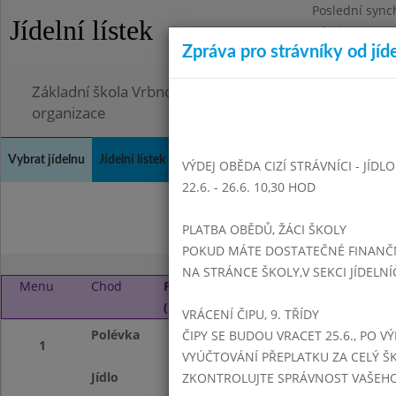
Poslední sync
Jídelní lístek
Pátek 26.6.202
Zpráva pro strávníky od jíd
Omezení obje
Základní škola Vrbno pod Pradědem, okres Bruntál, 
organizace
Vybrat jídelnu
Jídelní lístek
Historie
Kontakty a informace
Doch
VÝDEJ OBĚDA CIZÍ STRÁVNÍCI - JÍDL
22.6. - 26.6. 10,30 HOD
Září 2015
Listopad 
PLATBA OBĚDŮ, ŽÁCI ŠKOLY
POKUD MÁTE DOSTATEČNÉ FINANČNÍ
NA STRÁNCE ŠKOLY,V SEKCI JÍDELNÍ
Menu
Chod
Pondělí 28. 9. 2015
(11:15 - 14:00)
VRÁCENÍ ČIPU, 9. TŘÍDY
Polévka
celerová
ČIPY SE BUDOU VRACET 25.6., PO V
1
VYÚČTOVÁNÍ PŘEPLATKU ZA CELÝ ŠK
Jídlo
žemlovka s jablky
ZKONTROLUJTE SPRÁVNOST VAŠEHO Č