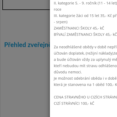
II. kategorie 5. - 9. ročník (11 - 14 l
roce
III. kategorie žáci od 15 let 35,- Kč p
- srpen)
Září 2015
Listopad 
ZAMĚSTNANCI ŠKOLY 45,- kČ
BÝVALÍ ZAMĚSTNANCI ŠKOLY 45,- kČ
Přehled zveřejněných jídelníčků:
Za neodhlášené obědy v době nepřít
účtován doplatek, (režijní náklady),t
2015:
a bude účtován vždy za uplynulý mě
2016:
I
II
III
IV
V
V
kteří nebudou mít stravu odhlášeno
důvodu nemoci.
2017:
I
II
III
IV
V
V
Je možnost odebrání oběda i v době
2018:
I
II
III
IV
V
V
která je stanovena na 1 oběd 100,- 
2019:
I
II
III
IV
V
V
CENA STRAVNÉHO U CIZÍCH STRÁVN
2020:
I
II
III
IV
V
V
CIZÍ STRÁVNÍCI 100,- kČ
2021:
I
II
III
IV
V
V
2022:
I
II
III
IV
V
V