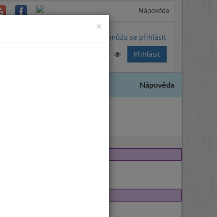
Nápověda
Close
×
Nemůžu se přihlásit
Nápověda
15