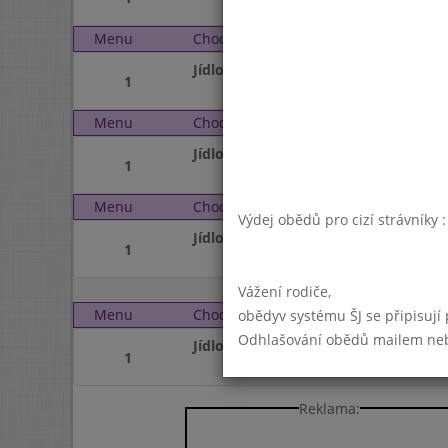
Menu
Chod
Středa 26. 8. 2015 (11:3
Jídlo
1
Menu
Chod
Čtvrtek 27. 8. 2015 (11:
Jídlo
1
Menu
Chod
Pátek 28. 8. 2015 (11:3
Výdej obědů pro cizí strávníky 
Jídlo
1
Vážení rodiče,
Menu
Chod
Pondělí 31. 8. 2015 (11:
obědyv systému ŠJ se připisují
Odhlašování obědů mailem nebo 
Jídlo
1
Reklama: