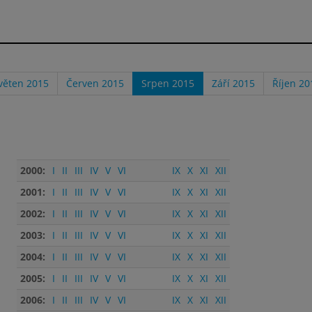
věten 2015
Červen 2015
Srpen 2015
Září 2015
Říjen 20
2000:
I
II
III
IV
V
VI
IX
X
XI
XII
2001:
I
II
III
IV
V
VI
IX
X
XI
XII
2002:
I
II
III
IV
V
VI
IX
X
XI
XII
2003:
I
II
III
IV
V
VI
IX
X
XI
XII
2004:
I
II
III
IV
V
VI
IX
X
XI
XII
2005:
I
II
III
IV
V
VI
IX
X
XI
XII
2006:
I
II
III
IV
V
VI
IX
X
XI
XII