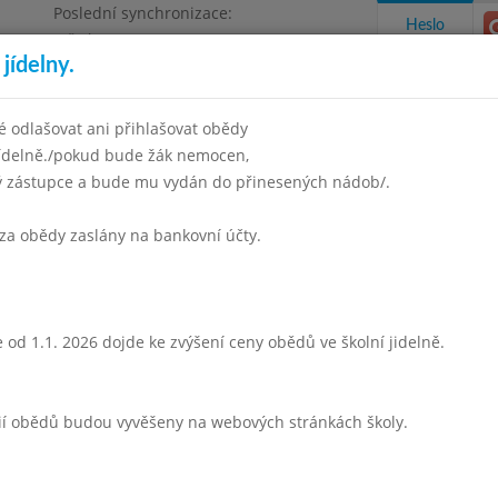
Poslední synchronizace:
Heslo
Středa 5.8.2026 6:57
jídelny.
 odlašovat ani přihlašovat obědy
jídelně./pokud bude žák nemocen,
ný zástupce a bude mu vydán do přinesených nádob/.
takty a informace
Docházka
Aktivity
za obědy zaslány na bankovní účty.
věten 2015
Červen 2015
Srpen 2015
Září 2015
Říjen 20
Týden 35
 od 1.1. 2026 dojde ke zvýšení ceny obědů ve školní jidelně.
30 - 13:45)
Prázdniny
rií obědů budou vyvěšeny na webových stránkách školy.
 - 13:45)
Prázdniny