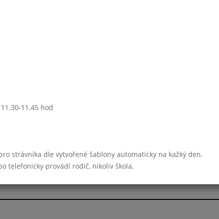
0 - 13:45)
Prázdniny
30 - 13:45)
Prázdniny
0 - 13:45)
: 11.30-11.45 hod
Prázdniny
Týden 36
30 - 13:45)
 pro strávníka dle vytvořené šablony automaticky na kažký den.
telefonicky provádí rodič, nikoliv škola.
Prázdniny