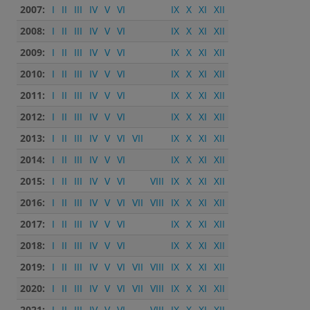
2007:
I
II
III
IV
V
VI
IX
X
XI
XII
2008:
I
II
III
IV
V
VI
IX
X
XI
XII
2009:
I
II
III
IV
V
VI
IX
X
XI
XII
2010:
I
II
III
IV
V
VI
IX
X
XI
XII
2011:
I
II
III
IV
V
VI
IX
X
XI
XII
2012:
I
II
III
IV
V
VI
IX
X
XI
XII
2013:
I
II
III
IV
V
VI
VII
IX
X
XI
XII
2014:
I
II
III
IV
V
VI
IX
X
XI
XII
2015:
I
II
III
IV
V
VI
VIII
IX
X
XI
XII
2016:
I
II
III
IV
V
VI
VII
VIII
IX
X
XI
XII
2017:
I
II
III
IV
V
VI
IX
X
XI
XII
2018:
I
II
III
IV
V
VI
IX
X
XI
XII
2019:
I
II
III
IV
V
VI
VII
VIII
IX
X
XI
XII
2020:
I
II
III
IV
V
VI
VII
VIII
IX
X
XI
XII
2021:
I
II
III
IV
V
VI
VIII
IX
X
XI
XII