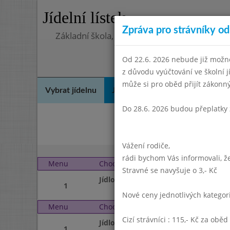
Jídelní lístek
Zpráva pro strávníky od 
Základní škola, Praha 4, Na Líše 16
Od 22.6. 2026 nebude již možné
z důvodu vyúčtování ve školní 
může si pro oběd přijít zákon
Vybrat jídelnu
Jídelní lístek
Historie
Kon
Do 28.6. 2026 budou přeplatky 
K
Vážení rodiče,
rádi bychom Vás informovali, že
Menu
Chod
Pondělí 24. 8. 2015 (11:
Stravné se navyšuje o 3,- Kč
Jídlo
1
Nové ceny jednotlivých katego
Menu
Chod
Úterý 25. 8. 2015 (11:30
Cizí strávníci : 115,- Kč za oběd
Jídlo
1