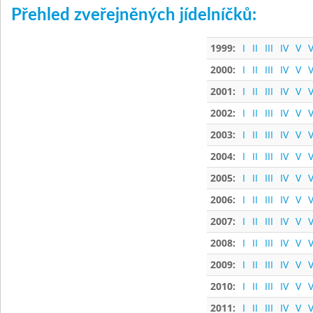
Přehled zveřejněných jídelníčků:
1999:
I
II
III
IV
V
V
2000:
I
II
III
IV
V
V
2001:
I
II
III
IV
V
V
2002:
I
II
III
IV
V
V
2003:
I
II
III
IV
V
V
2004:
I
II
III
IV
V
V
2005:
I
II
III
IV
V
V
2006:
I
II
III
IV
V
V
2007:
I
II
III
IV
V
V
2008:
I
II
III
IV
V
V
2009:
I
II
III
IV
V
V
2010:
I
II
III
IV
V
V
2011:
I
II
III
IV
V
V