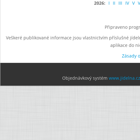
2026:
I
II
III
IV
V
V
Připraveno progr
Veškeré publikované informace jsou vlastnictvím příslušné jídel
aplikace do n
Zásady 
Objednávkový systém
www.jidelna.c