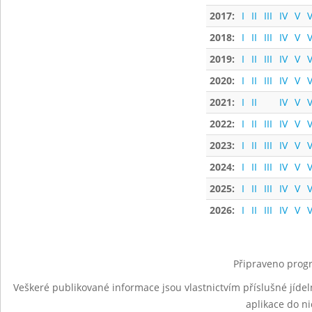
2017:
I
II
III
IV
V
V
2018:
I
II
III
IV
V
V
2019:
I
II
III
IV
V
V
2020:
I
II
III
IV
V
V
2021:
I
II
IV
V
V
2022:
I
II
III
IV
V
V
2023:
I
II
III
IV
V
V
2024:
I
II
III
IV
V
V
2025:
I
II
III
IV
V
V
2026:
I
II
III
IV
V
V
Připraveno progr
Veškeré publikované informace jsou vlastnictvím příslušné jídel
aplikace do n