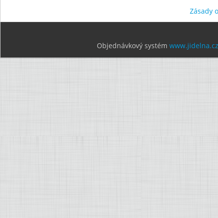
Zásady 
Objednávkový systém
www.jidelna.c