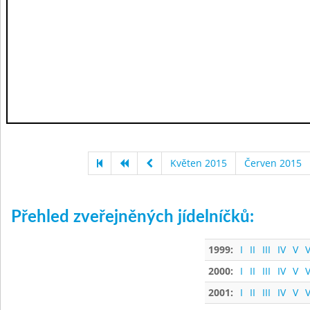
Květen 2015
Červen 2015
Přehled zveřejněných jídelníčků:
1999:
I
II
III
IV
V
V
2000:
I
II
III
IV
V
V
2001:
I
II
III
IV
V
V