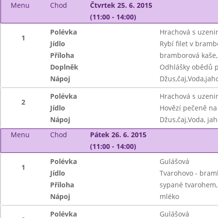
Menu
Chod
Čtvrtek 25. 6. 2015
(11:00 - 14:00)
Polévka
Hrachová s uzeni
1
Jídlo
Rybí filet v bram
Příloha
bramborová kaše,
Doplněk
Odhlášky obědů p
Nápoj
Džus,čaj,Voda,jah
Polévka
Hrachová s uzeni
2
Jídlo
Hovězí pečeně na 
Nápoj
Džus,čaj,Voda, ja
Menu
Chod
Pátek 26. 6. 2015
(11:00 - 14:00)
Polévka
Gulášová
1
Jídlo
Tvarohovo - bram
Příloha
sypané tvarohem,
Nápoj
mléko
Polévka
Gulášová