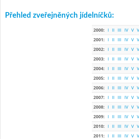
Přehled zveřejněných jídelníčků:
2000:
I
II
III
IV
V
V
2001:
I
II
III
IV
V
V
2002:
I
II
III
IV
V
V
2003:
I
II
III
IV
V
V
2004:
I
II
III
IV
V
V
2005:
I
II
III
IV
V
V
2006:
I
II
III
IV
V
V
2007:
I
II
III
IV
V
V
2008:
I
II
III
IV
V
V
2009:
I
II
III
IV
V
V
2010:
I
II
III
IV
V
V
2011:
I
II
III
IV
V
V