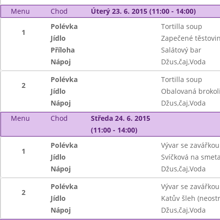
Menu
Chod
Úterý 23. 6. 2015 (11:00 - 14:00)
Polévka
Tortilla soup
1
Jídlo
Zapečené těstovi
Příloha
Salátový bar
Nápoj
Džus,čaj,Voda
Polévka
Tortilla soup
2
Jídlo
Obalovaná brokol
Nápoj
Džus,čaj,Voda
Menu
Chod
Středa 24. 6. 2015
(11:00 - 14:00)
Polévka
Vývar se zavářkou
1
Jídlo
Svíčková na smeta
Nápoj
Džus,čaj,Voda
Polévka
Vývar se zavářkou
2
Jídlo
Katův šleh (neost
Nápoj
Džus,čaj,Voda