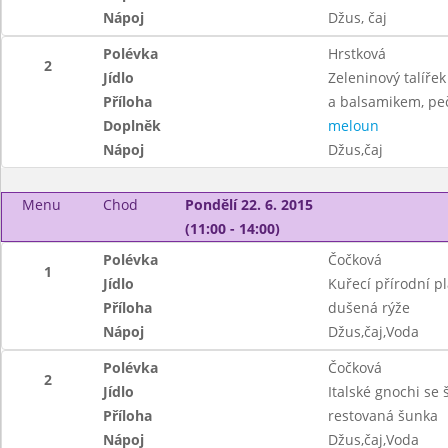
Nápoj
Džus, čaj
Polévka
Hrstková
2
Jídlo
Zeleninový talíře
Příloha
a balsamikem, pe
Doplněk
meloun
Nápoj
Džus,čaj
Menu
Chod
Pondělí 22. 6. 2015
(11:00 - 14:00)
Polévka
Čočková
1
Jídlo
Kuřecí přírodní pl
Příloha
dušená rýže
Nápoj
Džus,čaj,Voda
Polévka
Čočková
2
Jídlo
Italské gnochi s
Příloha
restovaná šunka
Nápoj
Džus,čaj,Voda