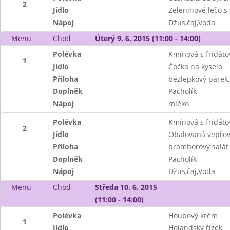
2
Jídlo
Zeleninové lečo s
Nápoj
Džus,čaj,Voda
Menu
Chod
Úterý 9. 6. 2015 (11:00 - 14:00)
Polévka
Kmínová s fridáto
1
Jídlo
Čočka na kyselo
Příloha
bezlepkový párek,
Doplněk
Pacholík
Nápoj
mléko
Polévka
Kmínová s fridáto
2
Jídlo
Obalovaná vepřov
Příloha
bramborový salát
Doplněk
Pacholík
Nápoj
Džus,čaj,Voda
Menu
Chod
Středa 10. 6. 2015
(11:00 - 14:00)
Polévka
Houbový krém
1
Jídlo
Holandský řízek