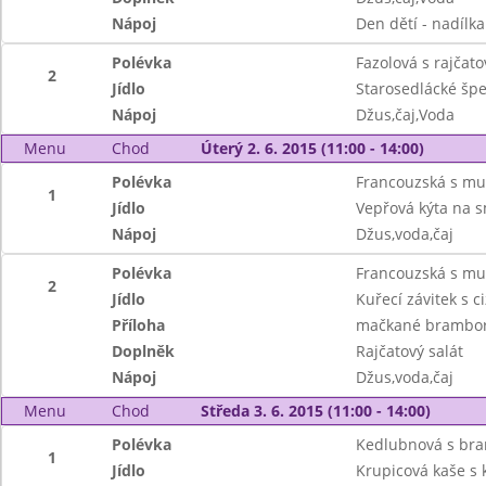
Nápoj
Den dětí - nadílka
Polévka
Fazolová s rajčat
2
Jídlo
Starosedlácké šp
Nápoj
Džus,čaj,Voda
Menu
Chod
Úterý 2. 6. 2015 (11:00 - 14:00)
Polévka
Francouzská s mu
1
Jídlo
Vepřová kýta na s
Nápoj
Džus,voda,čaj
Polévka
Francouzská s mu
2
Jídlo
Kuřecí závitek s 
Příloha
mačkané brambo
Doplněk
Rajčatový salát
Nápoj
Džus,voda,čaj
Menu
Chod
Středa 3. 6. 2015 (11:00 - 14:00)
Polévka
Kedlubnová s br
1
Jídlo
Krupicová kaše s