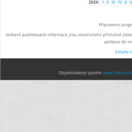
2026:
I
II
III
IV
V
V
Připraveno progr
Veškeré publikované informace jsou vlastnictvím příslušné jídel
aplikace do n
Zásady 
Objednávkový systém
www.jidelna.c