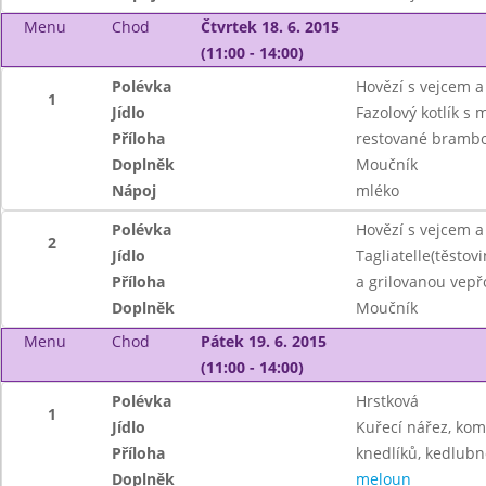
Menu
Chod
Čtvrtek 18. 6. 2015
(11:00 - 14:00)
Polévka
Hovězí s vejcem a
1
Jídlo
Fazolový kotlík s
Příloha
restované bramb
Doplněk
Moučník
Nápoj
mléko
Polévka
Hovězí s vejcem a
2
Jídlo
Tagliatelle(těstov
Příloha
a grilovanou vep
Doplněk
Moučník
Menu
Chod
Pátek 19. 6. 2015
(11:00 - 14:00)
Polévka
Hrstková
1
Jídlo
Kuřecí nářez, ko
Příloha
knedlíků, kedlubn
Doplněk
meloun