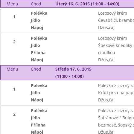
Menu
Chod
Úterý 16. 6. 2015 (11:00 - 14:00)
Polévka
Lososový krém
1
Jídlo
Čevabčiči, brambo
Nápoj
Džus,čaj
Polévka
Lososový krém
2
Jídlo
Špekové knedlíky 
Příloha
cibulkou
Nápoj
Džus,čaj
Menu
Chod
Středa 17. 6. 2015
(11:00 - 14:00)
Polévka
Polévka z cizrny s
1
Jídlo
Krůtí prsa na pap
Nápoj
Džus,čaj
Polévka
Polévka z cizrny s
2
Jídlo
Šafránové " Bulgu
Příloha
bezmasé, šopský s
Nápoj
Džus,čaj