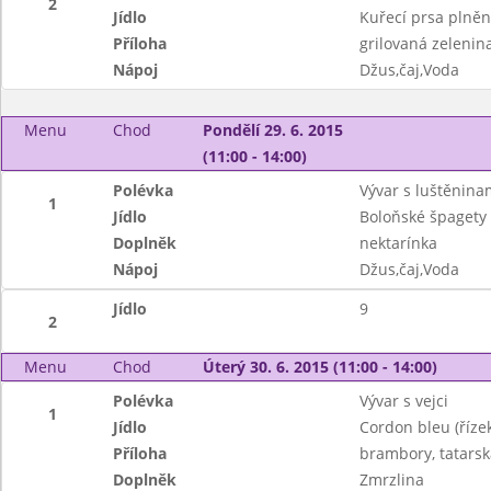
2
Jídlo
Kuřecí prsa plněn
Příloha
grilovaná zelenin
Nápoj
Džus,čaj,Voda
Menu
Chod
Pondělí 29. 6. 2015
(11:00 - 14:00)
Polévka
Vývar s luštěnina
1
Jídlo
Boloňské špagety
Doplněk
nektarínka
Nápoj
Džus,čaj,Voda
Jídlo
9
2
Menu
Chod
Úterý 30. 6. 2015 (11:00 - 14:00)
Polévka
Vývar s vejci
1
Jídlo
Cordon bleu (říze
Příloha
brambory, tatars
Doplněk
Zmrzlina