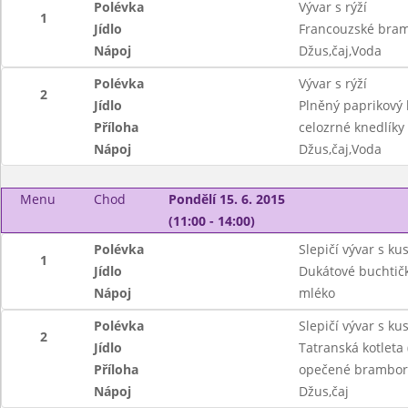
Polévka
Vývar s rýží
1
Jídlo
Francouzské bram
Nápoj
Džus,čaj,Voda
Polévka
Vývar s rýží
2
Jídlo
Plněný paprikový 
Příloha
celozrné knedlíky
Nápoj
Džus,čaj,Voda
Menu
Chod
Pondělí 15. 6. 2015
(11:00 - 14:00)
Polévka
Slepičí vývar s k
1
Jídlo
Dukátové buchtič
Nápoj
mléko
Polévka
Slepičí vývar s k
2
Jídlo
Tatranská kotleta 
Příloha
opečené brambor
Nápoj
Džus,čaj