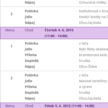
Nápoj
Ochucené mléko,
Polévka
Kedlubnová s br
2
Jídlo
Hovězí kostky na 
Nápoj
Džus,čaj,Voda
Menu
Chod
Čtvrtek 4. 6. 2015
(11:00 - 14:00)
Polévka
z leča
1
Jídlo
Rybí filety obalo
Příloha
bramborová kaše, 
Doplněk
hruška
Nápoj
Džus-Šťáva
Polévka
z leča
2
Jídlo
Masové tortelliny
Příloha
a sýrem
Doplněk
hruška
Nápoj
Džus,čaj,Voda
Menu
Chod
Pátek 5. 6. 2015 (11:00 - 14:00)