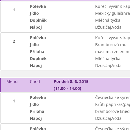
Polévka
Kuřecí vývar s ka
1
Jídlo
Mexický guláš(hráš
Doplněk
Mléčná tyčka
Nápoj
Džus,čaj,Voda
Polévka
Kuřecí vývar s ka
2
Jídlo
Bramborová musa
Příloha
masem a zeleninou
Doplněk
Mléčná tyčka
Nápoj
Džus,čaj,Voda
Menu
Chod
Pondělí 8. 6. 2015
(11:00 - 14:00)
Polévka
Česnečka se sýre
1
Jídlo
Krůtí paprikáš(pa
Příloha
bramborové knedl
Nápoj
Džus,čaj,Voda
Polévka
Česnečka se sýre