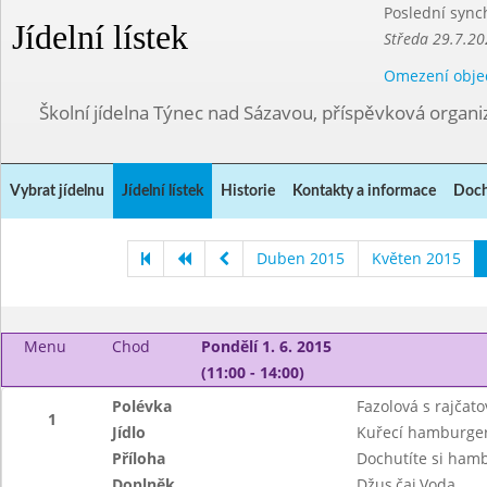
Poslední sync
Jídelní lístek
Středa 29.7.20
Omezení obje
Školní jídelna Týnec nad Sázavou, příspěvková organi
Vybrat jídelnu
Jídelní lístek
Historie
Kontakty a informace
Doch
Duben 2015
Květen 2015
Menu
Chod
Pondělí 1. 6. 2015
(11:00 - 14:00)
Polévka
Fazolová s rajčat
1
Jídlo
Kuřecí hamburger 
Příloha
Dochutíte si hamb
Doplněk
Džus,čaj,Voda