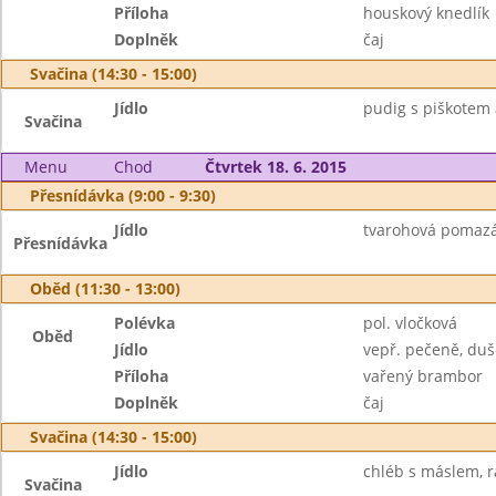
Příloha
houskový knedlík
Doplněk
čaj
Svačina (14:30 - 15:00)
Jídlo
pudig s piškotem 
Svačina
Menu
Chod
Čtvrtek 18. 6. 2015
Přesnídávka (9:00 - 9:30)
Jídlo
tvarohová pomazá
Přesnídávka
Oběd (11:30 - 13:00)
Polévka
pol. vločková
Oběd
Jídlo
vepř. pečeně, du
Příloha
vařený brambor
Doplněk
čaj
Svačina (14:30 - 15:00)
Jídlo
chléb s máslem, ra
Svačina