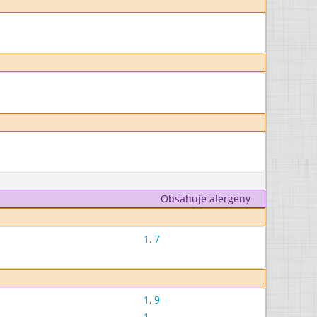
Obsahuje alergeny
1
,
7
1
,
9
1