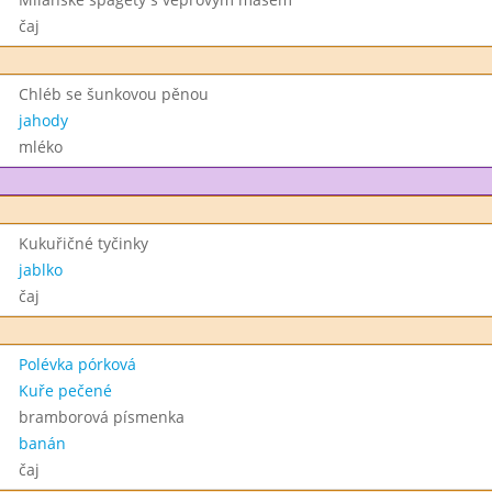
čaj
Chléb se šunkovou pěnou
jahody
mléko
Kukuřičné tyčinky
jablko
čaj
Polévka pórková
Kuře pečené
bramborová písmenka
banán
čaj