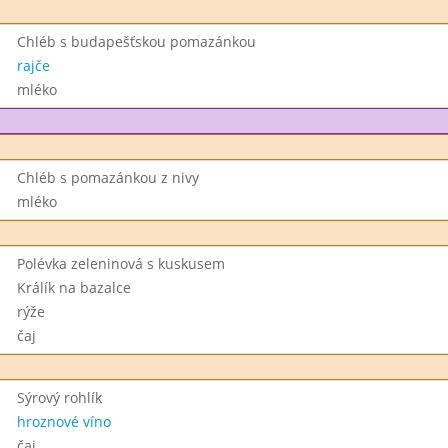
Chléb s budapešťskou pomazánkou
rajče
mléko
Chléb s pomazánkou z nivy
mléko
Polévka zeleninová s kuskusem
Králík na bazalce
rýže
čaj
Sýrový rohlík
hroznové víno
čaj