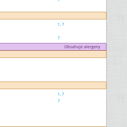
1
,
7
7
Obsahuje alergeny
1
,
7
7