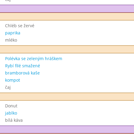
Chléb se žervé
paprika
mléko
Polévka se zeleným hráškem
Rybí filé smažené
bramborová kaše
kompot
čaj
Donut
jablko
bílá káva