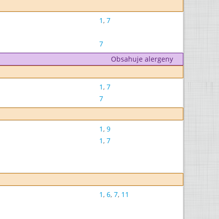
1
,
7
7
Obsahuje alergeny
1
,
7
7
1
,
9
1
,
7
1
,
6
,
7
,
11