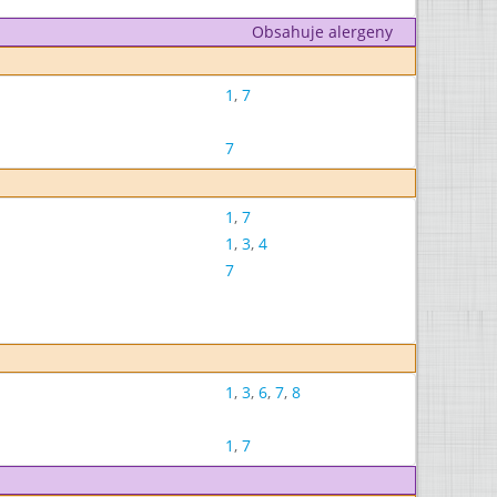
Obsahuje alergeny
1
,
7
7
1
,
7
1
,
3
,
4
7
1
,
3
,
6
,
7
,
8
1
,
7