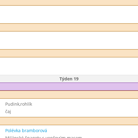
Týden 19
Pudink,rohlík
čaj
Polévka bramborová
Milánské špagety s vepřovým masem