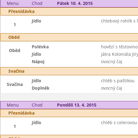
Menu
Chod
Pátek 10. 4. 2015
Přesnídávka
Jídlo
chlebový rohlík s
1
Oběd
Polévka
hovězí s těstovin
Oběd
Jídlo
játra Koloniála Jí
Nápoj
ovocný čaj
Svačina
Jídlo
chléb s paštikou
Svačina
Doplněk
ovocný čaj
Menu
Chod
Pondělí 13. 4. 2015
Přesnídávka
Jídlo
chléb s celerovo
1