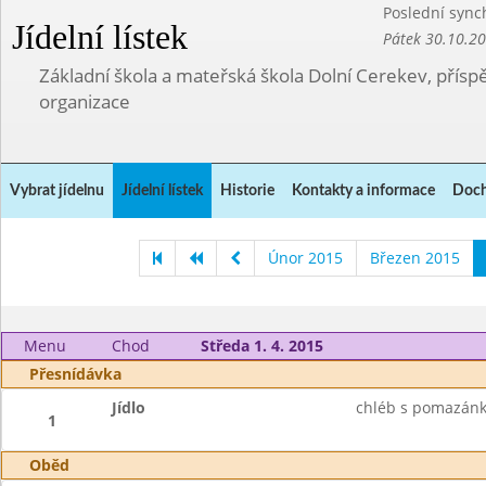
Poslední sync
Jídelní lístek
Pátek 30.10.2
Základní škola a mateřská škola Dolní Cerekev, přís
organizace
Vybrat jídelnu
Jídelní lístek
Historie
Kontakty a informace
Doch
Únor 2015
Březen 2015
Menu
Chod
Středa 1. 4. 2015
Přesnídávka
Jídlo
chléb s pomazánko
1
Oběd