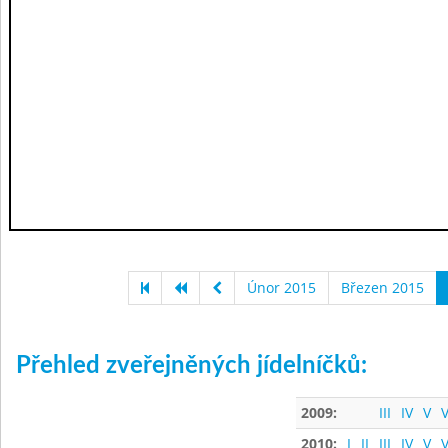
Únor 2015
Březen 2015
Přehled zveřejněných jídelníčků:
2009:
III
IV
V
V
2010:
I
II
III
IV
V
V