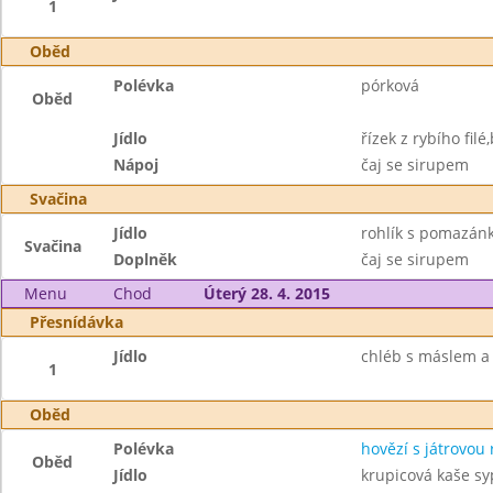
1
Oběd
Polévka
pórková
Oběd
Jídlo
řízek z rybího fi
Nápoj
čaj se sirupem
Svačina
Jídlo
rohlík s pomazá
Svačina
Doplněk
čaj se sirupem
Menu
Chod
Úterý 28. 4. 2015
Přesnídávka
Jídlo
chléb s máslem a
1
Oběd
Polévka
hovězí s játrovou 
Oběd
Jídlo
krupicová kaše s