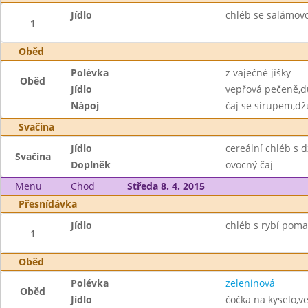
Jídlo
chléb se salámov
1
Oběd
Polévka
z vaječné jíšky
Oběd
Jídlo
vepřová pečeně,
Nápoj
čaj se sirupem,dž
Svačina
Jídlo
cereální chléb s
Svačina
Doplněk
ovocný čaj
Menu
Chod
Středa 8. 4. 2015
Přesnídávka
Jídlo
chléb s rybí poma
1
Oběd
Polévka
zeleninová
Oběd
Jídlo
čočka na kyselo,v