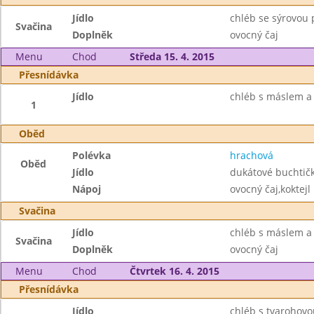
Jídlo
chléb se sýrovou
Svačina
Doplněk
ovocný čaj
Menu
Chod
Středa 15. 4. 2015
Přesnídávka
Jídlo
chléb s máslem a
1
Oběd
Polévka
hrachová
Oběd
Jídlo
dukátové buchtič
Nápoj
ovocný čaj,koktejl
Svačina
Jídlo
chléb s máslem a
Svačina
Doplněk
ovocný čaj
Menu
Chod
Čtvrtek 16. 4. 2015
Přesnídávka
Jídlo
chléb s tvarohov