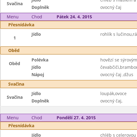
Svačina
Doplněk
ovocný čaj
Menu
Chod
Pátek 24. 4. 2015
Přesnídávka
Jídlo
rohlík s lučinou,
1
Oběd
Polévka
hovězí se sýrovým
Oběd
Jídlo
čevabčiči,brambor
Nápoj
ovocný čaj ,džus
Svačina
Jídlo
loupák,ovoce
Svačina
Doplněk
ovocný čaj,
Menu
Chod
Pondělí 27. 4. 2015
Přesnídávka
Jídlo
chléb s celerovo