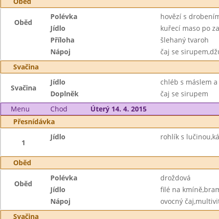
Oběd
Polévka
hovězí s drobení
Oběd
Jídlo
kuřecí maso po za
Příloha
šlehaný tvaroh
Nápoj
čaj se sirupem,dž
Svačina
Jídlo
chléb s máslem a
Svačina
Doplněk
čaj se sirupem
Menu
Chod
Úterý 14. 4. 2015
Přesnídávka
Jídlo
rohlík s lučinou,k
1
Oběd
Polévka
droždová
Oběd
Jídlo
filé na kmíně,bra
Nápoj
ovocný čaj,multiv
Svačina