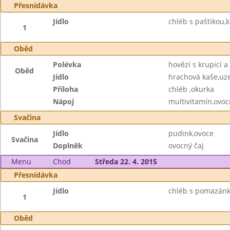
Přesnídávka
Jídlo
chléb s paštikou,
1
Oběd
Polévka
hovězí s krupicí a
Oběd
Jídlo
hrachová kaše,uz
Příloha
chléb ,okurka
Nápoj
multivitamín,ovoc
Svačina
Jídlo
pudink,ovoce
Svačina
Doplněk
ovocný čaj
Menu
Chod
Středa 22. 4. 2015
Přesnídávka
Jídlo
chléb s pomazánko
1
Oběd