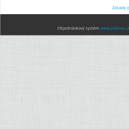
Zásady 
Objednávkový systém
www.jidelna.c