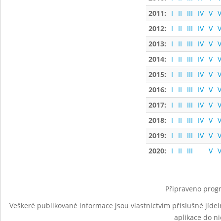
2011:
I
II
III
IV
V
V
2012:
I
II
III
IV
V
V
2013:
I
II
III
IV
V
V
2014:
I
II
III
IV
V
V
2015:
I
II
III
IV
V
V
2016:
I
II
III
IV
V
V
2017:
I
II
III
IV
V
V
2018:
I
II
III
IV
V
V
2019:
I
II
III
IV
V
V
2020:
I
II
III
V
V
Připraveno progr
Veškeré publikované informace jsou vlastnictvím příslušné jídel
aplikace do n