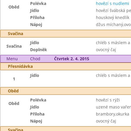
Polévka
hovězí s nudlemi
Oběd
Jídlo
hovězí švábská p
Příloha
houskový knedlík
Nápoj
džus míchaný,ovo
Svačina
Jídlo
chléb s máslem a
Svačina
Doplněk
ovocný čaj
Menu
Chod
Čtvrtek 2. 4. 2015
Přesnídávka
Jídlo
chléb s máslem a 
1
Oběd
Polévka
hovězí s rýži
Oběd
Jídlo
uzené maso vaře
Příloha
brambory,okurka
Nápoj
ovocný čaj
Svačina