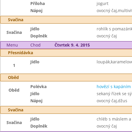
Příloha
jogurt
Nápoj
ovocný čaj,multiv
Svačina
Jídlo
rohlík s pomazá
Svačina
Doplněk
ovocný čaj
Menu
Chod
Čtvrtek 9. 4. 2015
Přesnídávka
Jídlo
loupák,karamelov
1
Oběd
Polévka
hovězí s kapáním
Oběd
Jídlo
sekaný řízek se s
Nápoj
ovocný čaj,džus
Svačina
Jídlo
chléb s máslem a
Svačina
Doplněk
ovocný čaj