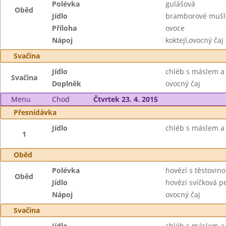
Polévka
gulášová
Oběd
Jídlo
bramborové mušl
Příloha
ovoce
Nápoj
koktejl,ovocný čaj
Svačina
Jídlo
chléb s máslem a
Svačina
Doplněk
ovocný čaj
Menu
Chod
Čtvrtek 23. 4. 2015
Přesnídávka
Jídlo
chléb s máslem a
1
Oběd
Polévka
hovězí s těstovin
Oběd
Jídlo
hovězí svíčková p
Nápoj
ovocný čaj
Svačina
Jídlo
chléb s máslem a