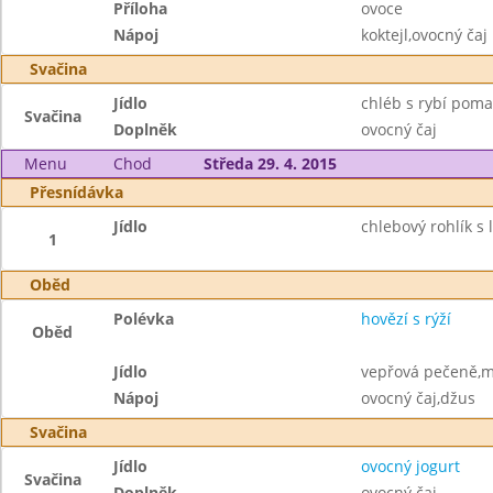
Příloha
ovoce
Nápoj
koktejl,ovocný čaj
Svačina
Jídlo
chléb s rybí pom
Svačina
Doplněk
ovocný čaj
Menu
Chod
Středa 29. 4. 2015
Přesnídávka
Jídlo
chlebový rohlík s 
1
Oběd
Polévka
hovězí s rýží
Oběd
Jídlo
vepřová pečeně,m
Nápoj
ovocný čaj,džus
Svačina
Jídlo
ovocný jogurt
Svačina
Doplněk
ovocný čaj