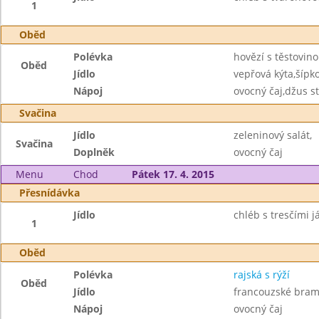
1
Oběd
Polévka
hovězí s těstovin
Oběd
Jídlo
vepřová kýta,šípk
Nápoj
ovocný čaj,džus st
Svačina
Jídlo
zeleninový salát,
Svačina
Doplněk
ovocný čaj
Menu
Chod
Pátek 17. 4. 2015
Přesnídávka
Jídlo
chléb s tresčími j
1
Oběd
Polévka
rajská s rýží
Oběd
Jídlo
francouzské bram
Nápoj
ovocný čaj