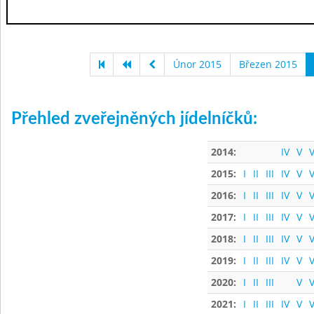
Únor 2015
Březen 2015
Přehled zveřejněných jídelníčků:
2014:
IV
V
V
2015:
I
II
III
IV
V
V
2016:
I
II
III
IV
V
V
2017:
I
II
III
IV
V
V
2018:
I
II
III
IV
V
V
2019:
I
II
III
IV
V
V
2020:
I
II
III
V
V
2021:
I
II
III
IV
V
V