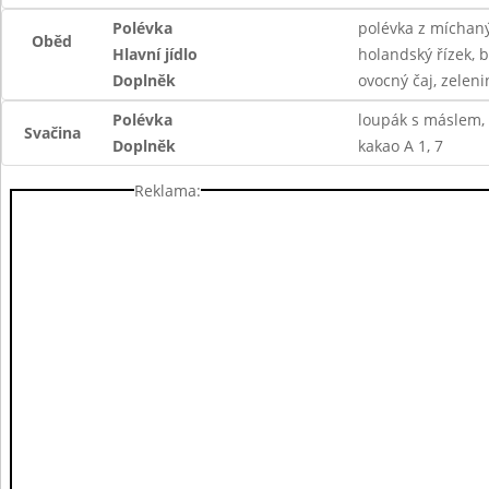
Polévka
polévka z míchaný
Oběd
Hlavní jídlo
holandský řízek,
Doplněk
ovocný čaj, zelenin
Polévka
loupák s máslem,
Svačina
Doplněk
kakao A 1, 7
Reklama: