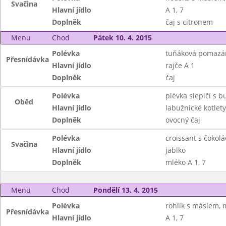
Svačina
Hlavní jídlo
A 1, 7
Doplněk
čaj s citronem
Menu
Chod
Pátek 10. 4. 2015
Polévka
tuňáková pomazán
Přesnídávka
Hlavní jídlo
rajče A 1
Doplněk
čaj
Polévka
plévka slepičí s 
Oběd
Hlavní jídlo
labužnické kotlet
Doplněk
ovocný čaj
Polévka
croissant s čokol
Svačina
Hlavní jídlo
jablko
Doplněk
mléko A 1, 7
Menu
Chod
Pondělí 13. 4. 2015
Polévka
rohlík s máslem, 
Přesnídávka
Hlavní jídlo
A 1, 7