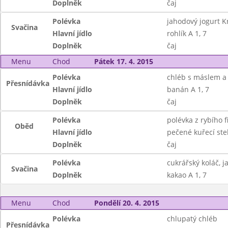
Doplněk
čaj
Polévka
jahodový jogurt K
Svačina
Hlavní jídlo
rohlík A 1, 7
Doplněk
čaj
Menu
Chod
Pátek 17. 4. 2015
Polévka
chléb s máslem a
Přesnídávka
Hlavní jídlo
banán A 1, 7
Doplněk
čaj
Polévka
polévka z rybího fi
Oběd
Hlavní jídlo
pečené kuřecí st
Doplněk
čaj
Polévka
cukrářský koláč, j
Svačina
Doplněk
kakao A 1, 7
Menu
Chod
Pondělí 20. 4. 2015
Polévka
chlupatý chléb
Přesnídávka