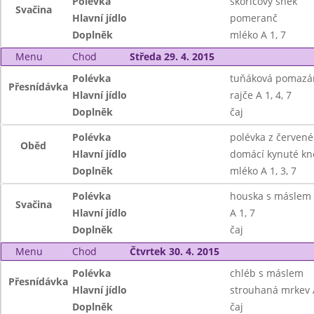
Polévka
skořicový šnek
Svačina
Hlavní jídlo
pomeranč
Doplněk
mléko A 1, 7
Menu
Chod
Středa 29. 4. 2015
Polévka
tuňáková pomazán
Přesnídávka
Hlavní jídlo
rajče A 1, 4, 7
Doplněk
čaj
Polévka
polévka z červené
Oběd
Hlavní jídlo
domácí kynuté kne
Doplněk
mléko A 1, 3, 7
Polévka
houska s máslem
Svačina
Hlavní jídlo
A 1, 7
Doplněk
čaj
Menu
Chod
Čtvrtek 30. 4. 2015
Polévka
chléb s máslem
Přesnídávka
Hlavní jídlo
strouhaná mrkev A
Doplněk
čaj