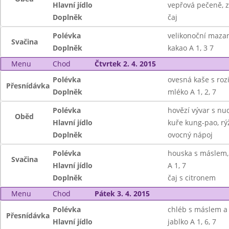
Hlavní jídlo
vepřová pečeně, ze
Doplněk
čaj
Polévka
velikonoční maza
Svačina
Doplněk
kakao A 1, 3 7
Menu
Chod
Čtvrtek 2. 4. 2015
Polévka
ovesná kaše s roz
Přesnídávka
Doplněk
mléko A 1, 2, 7
Polévka
hovězí vývar s nu
Oběd
Hlavní jídlo
kuře kung-pao, rýž
Doplněk
ovocný nápoj
Polévka
houska s máslem,
Svačina
Hlavní jídlo
A 1, 7
Doplněk
čaj s citronem
Menu
Chod
Pátek 3. 4. 2015
Polévka
chléb s máslem a
Přesnídávka
Hlavní jídlo
jablko A 1, 6, 7