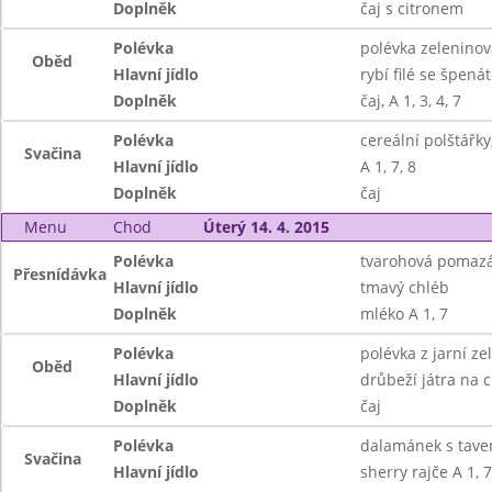
Doplněk
čaj s citronem
Polévka
polévka zelenino
Oběd
Hlavní jídlo
rybí filé se špen
Doplněk
čaj, A 1, 3, 4, 7
Polévka
cereální polštářky
Svačina
Hlavní jídlo
A 1, 7, 8
Doplněk
čaj
Menu
Chod
Úterý 14. 4. 2015
Polévka
tvarohová pomaz
Přesnídávka
Hlavní jídlo
tmavý chléb
Doplněk
mléko A 1, 7
Polévka
polévka z jarní ze
Oběd
Hlavní jídlo
drůbeží játra na c
Doplněk
čaj
Polévka
dalamánek s tav
Svačina
Hlavní jídlo
sherry rajče A 1, 7