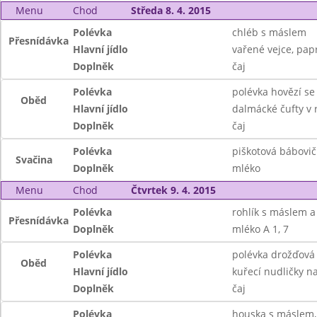
Menu
Chod
Středa 8. 4. 2015
Polévka
chléb s máslem
Přesnídávka
Hlavní jídlo
vařené vejce, papr
Doplněk
čaj
Polévka
polévka hovězí se
Oběd
Hlavní jídlo
dalmácké čufty v r
Doplněk
čaj
Polévka
piškotová bábovič
Svačina
Doplněk
mléko
Menu
Chod
Čtvrtek 9. 4. 2015
Polévka
rohlík s máslem 
Přesnídávka
Doplněk
mléko A 1, 7
Polévka
polévka drožďová
Oběd
Hlavní jídlo
kuřecí nudličky na
Doplněk
čaj
Polévka
houska s máslem,