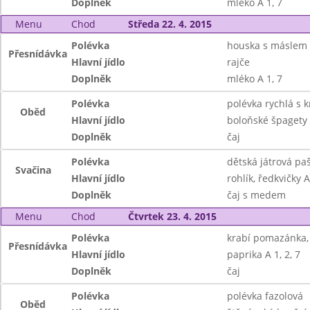
Doplněk
mléko A 1, 7
Menu
Chod
Středa 22. 4. 2015
Polévka
houska s máslem
Přesnídávka
Hlavní jídlo
rajče
Doplněk
mléko A 1, 7
Polévka
polévka rychlá s k
Oběd
Hlavní jídlo
boloňské špagety 
Doplněk
čaj
Polévka
dětská játrová paš
Svačina
Hlavní jídlo
rohlík, ředkvičky A
Doplněk
čaj s medem
Menu
Chod
Čtvrtek 23. 4. 2015
Polévka
krabí pomazánka,
Přesnídávka
Hlavní jídlo
paprika A 1, 2, 7
Doplněk
čaj
Polévka
polévka fazolová
Oběd