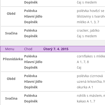
Doplněk
čaj s medem
Polévka
polévka hovězí se
Oběd
Hlavní jídlo
těstoviny s tvaro
Doplněk
mléko A 1, 3, 7
Polévka
cracker, jablko
Svačina
Doplněk
čaj s medem
Menu
Chod
Úterý 7. 4. 2015
Polévka
cornflakes s mlé
Přesnídávka
Hlavní jídlo
A 1, 7, 8
Doplněk
čaj
Polévka
polévka cizrnová
Oběd
Hlavní jídlo
uzená krkovička, 
Doplněk
okurka A 1
Polévka
rohlík s máslem, 
Svačina
Doplněk
kakao A 1, 7