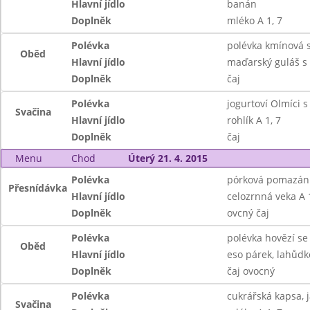
Hlavní jídlo
banán
Doplněk
mléko A 1, 7
Polévka
polévka kmínová s
Oběd
Hlavní jídlo
maďarský guláš s k
Doplněk
čaj
Polévka
jogurtoví Olmíci s
Svačina
Hlavní jídlo
rohlík A 1, 7
Doplněk
čaj
Menu
Chod
Úterý 21. 4. 2015
Polévka
pórková pomazán
Přesnídávka
Hlavní jídlo
celozrnná veka A 1
Doplněk
ovcný čaj
Polévka
polévka hovězí se
Oběd
Hlavní jídlo
eso párek, lahůdko
Doplněk
čaj ovocný
Polévka
cukrářská kapsa, 
Svačina