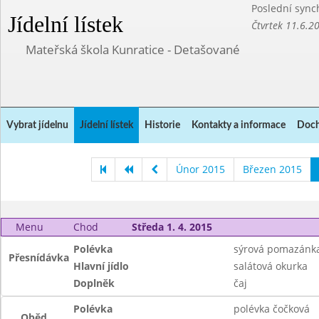
Poslední sync
Jídelní lístek
Čtvrtek 11.6.2
Mateřská škola Kunratice - Detašované
Vybrat jídelnu
Jídelní lístek
Historie
Kontakty a informace
Doch
Únor 2015
Březen 2015
Menu
Chod
Středa 1. 4. 2015
Polévka
sýrová pomazánka
Přesnídávka
Hlavní jídlo
salátová okurka
Doplněk
čaj
Polévka
polévka čočková
Oběd