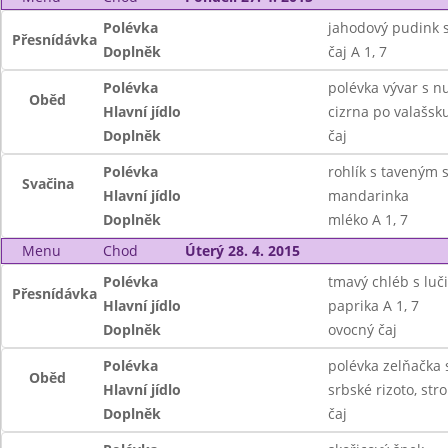
Polévka
jahodový pudink s
Přesnídávka
Doplněk
čaj A 1, 7
Polévka
polévka vývar s n
Oběd
Hlavní jídlo
cizrna po valašsk
Doplněk
čaj
Polévka
rohlík s taveným 
Svačina
Hlavní jídlo
mandarinka
Doplněk
mléko A 1, 7
Menu
Chod
Úterý 28. 4. 2015
Polévka
tmavý chléb s luč
Přesnídávka
Hlavní jídlo
paprika A 1, 7
Doplněk
ovocný čaj
Polévka
polévka zelňačka 
Oběd
Hlavní jídlo
srbské rizoto, str
Doplněk
čaj