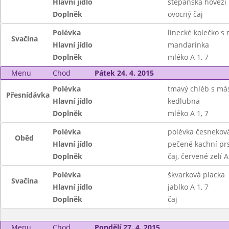
Hlavní jídlo
štěpánská hovězí 
Doplněk
ovocný čaj
Polévka
linecké kolečko 
Svačina
Hlavní jídlo
mandarinka
Doplněk
mléko A 1, 7
Menu
Chod
Pátek 24. 4. 2015
Polévka
tmavý chléb s má
Přesnídávka
Hlavní jídlo
kedlubna
Doplněk
mléko A 1, 7
Polévka
polévka česnekov
Oběd
Hlavní jídlo
pečené kachní prs
Doplněk
čaj, červené zelí A 
Polévka
škvarková placka
Svačina
Hlavní jídlo
jablko A 1, 7
Doplněk
čaj
Menu
Chod
Pondělí 27. 4. 2015