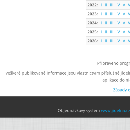
2022:
I
II
III
IV
V
V
2023:
I
II
III
IV
V
V
2024:
I
II
III
IV
V
V
2025:
I
II
III
IV
V
V
2026:
I
II
III
IV
V
V
Připraveno progr
Veškeré publikované informace jsou vlastnictvím příslušné jídel
aplikace do n
Zásady 
Objednávkový systém
www.jidelna.c