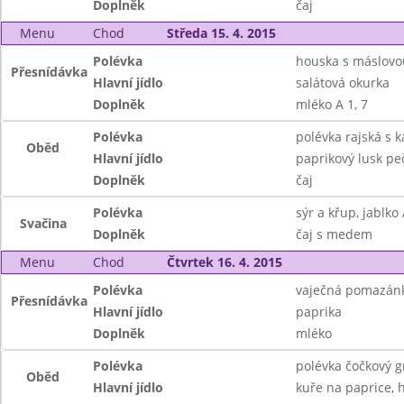
Doplněk
čaj
Menu
Chod
Středa 15. 4. 2015
Polévka
houska s máslov
Přesnídávka
Hlavní jídlo
salátová okurka
Doplněk
mléko A 1, 7
Polévka
polévka rajská s 
Oběd
Hlavní jídlo
paprikový lusk pe
Doplněk
čaj
Polévka
sýr a křup, jablko 
Svačina
Doplněk
čaj s medem
Menu
Chod
Čtvrtek 16. 4. 2015
Polévka
vaječná pomazánk
Přesnídávka
Hlavní jídlo
paprika
Doplněk
mléko
Polévka
polévka čočkový g
Oběd
Hlavní jídlo
kuře na paprice, h