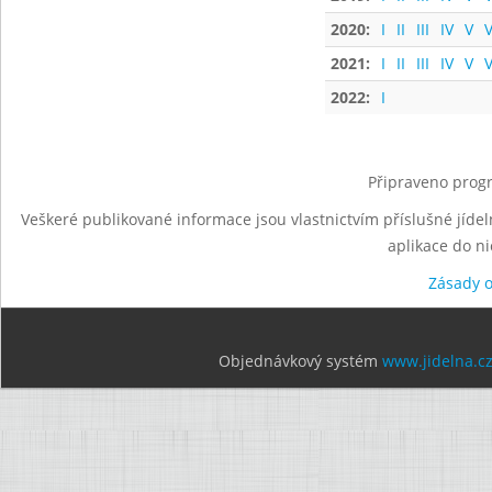
2020:
I
II
III
IV
V
V
2021:
I
II
III
IV
V
V
2022:
I
Připraveno progr
Veškeré publikované informace jsou vlastnictvím příslušné jídel
aplikace do n
Zásady 
Objednávkový systém
www.jidelna.c