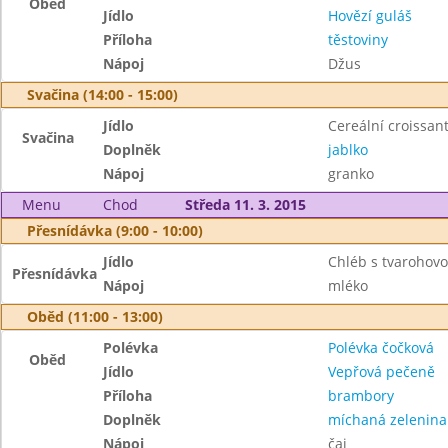
Oběd
Jídlo
Hovězí guláš
Příloha
těstoviny
Nápoj
Džus
Svačina (14:00 - 15:00)
Jídlo
Cereální croissan
Svačina
Doplněk
jablko
Nápoj
granko
Menu
Chod
Středa 11. 3. 2015
Přesnídávka (9:00 - 10:00)
Jídlo
Chléb s tvarohov
Přesnídávka
Nápoj
mléko
Oběd (11:00 - 13:00)
Polévka
Polévka čočková
Oběd
Jídlo
Vepřová pečeně
Příloha
brambory
Doplněk
míchaná zelenina
Nápoj
čaj