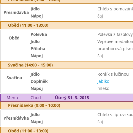
Jídlo
Chléb s pomazánko
Přesnídávka
Nápoj
čaj
Oběd (11:00 - 13:00)
Polévka
Polévka z fazolov
Oběd
Jídlo
Vepřové medailon
Příloha
bramborová písm
Nápoj
čaj
Svačina (14:00 - 15:00)
Jídlo
Rohlík s lučinou
Svačina
Doplněk
jablko
Nápoj
mléko
Menu
Chod
Úterý 31. 3. 2015
Přesnídávka (9:00 - 10:00)
Jídlo
Chléb s liptovsk
Přesnídávka
Nápoj
čaj
Oběd (11:00 - 13:00)