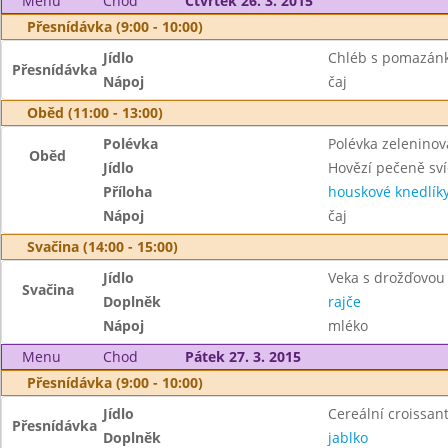
Menu
Chod
Čtvrtek 26. 3. 2015
Přesnídávka (9:00 - 10:00)
Jídlo
Chléb s pomazánk
Přesnídávka
Nápoj
čaj
Oběd (11:00 - 13:00)
Polévka
Polévka zelenino
Oběd
Jídlo
Hovězí pečeně sv
Příloha
houskové knedlík
Nápoj
čaj
Svačina (14:00 - 15:00)
Jídlo
Veka s drožďovo
Svačina
Doplněk
rajče
Nápoj
mléko
Menu
Chod
Pátek 27. 3. 2015
Přesnídávka (9:00 - 10:00)
Jídlo
Cereální croissan
Přesnídávka
Doplněk
jablko