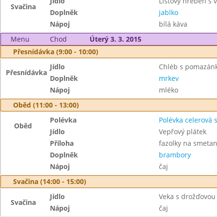
Jídlo
Listový hřeben s v
Svačina
Doplněk
jablko
Nápoj
bílá káva
Menu
Chod
Úterý 3. 3. 2015
Přesnídávka (9:00 - 10:00)
Jídlo
Chléb s pomazánk
Přesnídávka
Doplněk
mrkev
Nápoj
mléko
Oběd (11:00 - 13:00)
Polévka
Polévka celerová 
Oběd
Jídlo
Vepřový plátek
Příloha
fazolky na smeta
Doplněk
brambory
Nápoj
čaj
Svačina (14:00 - 15:00)
Jídlo
Veka s drožďovo
Svačina
Nápoj
čaj