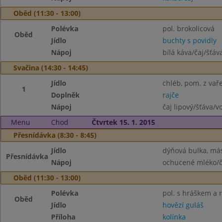
Oběd (11:30 - 13:00)
Polévka
pol. brokolicová
Oběd
Jídlo
buchty s povidly
Nápoj
bílá káva/čaj/šťáv
Svačina (14:30 - 14:45)
Jídlo
chléb, pom. z va
1
Doplněk
rajče
Nápoj
čaj lipový/šťáva/v
Menu
Chod
Čtvrtek 15. 1. 2015
Přesnídávka (8:30 - 8:45)
Jídlo
dýňová bulka, más
Přesnídávka
Nápoj
ochucené mléko/č
Oběd (11:30 - 13:00)
Polévka
pol. s hráškem a r
Oběd
Jídlo
hovězí guláš
Příloha
kolínka