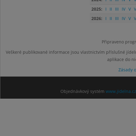
2025:
I
II
III
IV
V
V
2026:
I
II
III
IV
V
V
Připraveno progr
Veškeré publikované informace jsou vlastnictvím příslušné jídel
aplikace do n
Zásady 
Objednávkový systém
www.jidelna.c