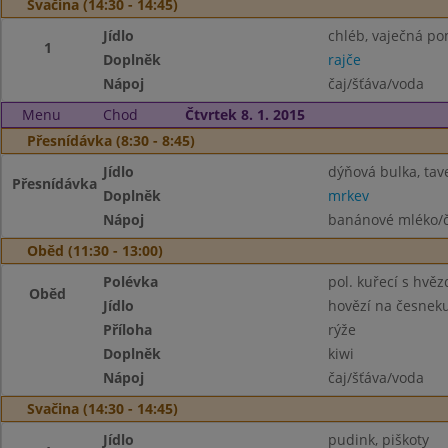
Svačina (14:30 - 14:45)
Jídlo
chléb, vaječná p
1
Doplněk
rajče
Nápoj
čaj/šťáva/voda
Menu
Chod
Čtvrtek 8. 1. 2015
Přesnídávka (8:30 - 8:45)
Jídlo
dýňová bulka, tav
Přesnídávka
Doplněk
mrkev
Nápoj
banánové mléko/č
Oběd (11:30 - 13:00)
Polévka
pol. kuřecí s hvě
Oběd
Jídlo
hovězí na česnek
Příloha
rýže
Doplněk
kiwi
Nápoj
čaj/šťáva/voda
Svačina (14:30 - 14:45)
Jídlo
pudink, piškoty