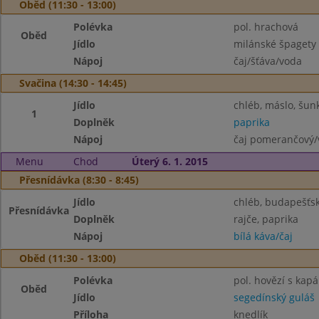
Oběd (11:30 - 13:00)
Polévka
pol. hrachová
Oběd
Jídlo
milánské špagety
Nápoj
čaj/šťáva/voda
Svačina (14:30 - 14:45)
Jídlo
chléb, máslo, šun
1
Doplněk
paprika
Nápoj
čaj pomerančový/
Menu
Chod
Úterý 6. 1. 2015
Přesnídávka (8:30 - 8:45)
Jídlo
chléb, budapešť
Přesnídávka
Doplněk
rajče, paprika
Nápoj
bílá káva/čaj
Oběd (11:30 - 13:00)
Polévka
pol. hovězí s kap
Oběd
Jídlo
segedínský guláš
Příloha
knedlík