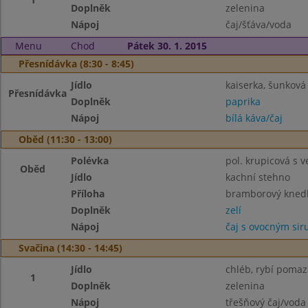
Doplněk
zelenina
Nápoj
čaj/šťáva/voda
Menu
Chod
Pátek 30. 1. 2015
Přesnídávka (8:30 - 8:45)
Jídlo
kaiserka, šunková
Přesnídávka
Doplněk
paprika
Nápoj
bílá káva/čaj
Oběd (11:30 - 13:00)
Polévka
pol. krupicová s ve
Oběd
Jídlo
kachní stehno
Příloha
bramborový knedl
Doplněk
zelí
Nápoj
čaj s ovocným si
Svačina (14:30 - 14:45)
Jídlo
chléb, rybí poma
1
Doplněk
zelenina
Nápoj
třešňový čaj/voda