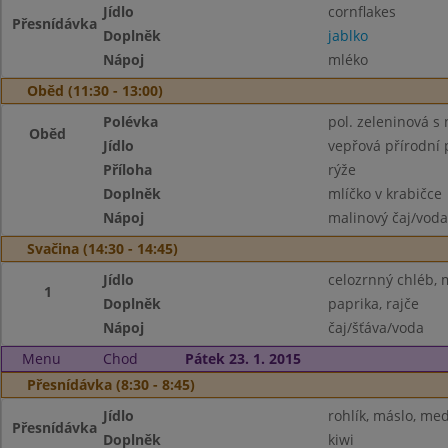
Jídlo
cornflakes
Přesnídávka
Doplněk
jablko
Nápoj
mléko
Oběd (11:30 - 13:00)
Polévka
pol. zeleninová s
Oběd
Jídlo
vepřová přírodní
Příloha
rýže
Doplněk
mlíčko v krabičce
Nápoj
malinový čaj/voda
Svačina (14:30 - 14:45)
Jídlo
celozrnný chléb,
1
Doplněk
paprika, rajče
Nápoj
čaj/šťáva/voda
Menu
Chod
Pátek 23. 1. 2015
Přesnídávka (8:30 - 8:45)
Jídlo
rohlík, máslo, me
Přesnídávka
Doplněk
kiwi