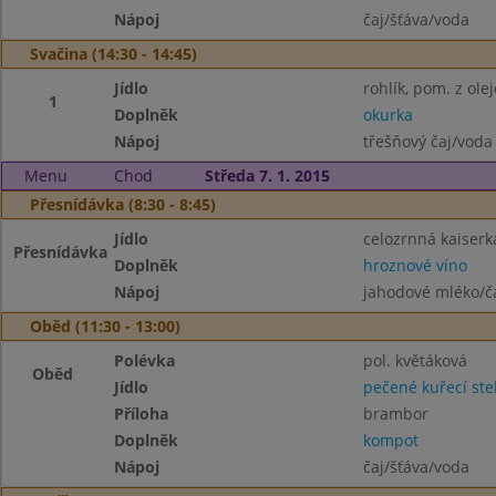
Nápoj
čaj/šťáva/voda
Svačina (14:30 - 14:45)
Jídlo
rohlík, pom. z ole
1
Doplněk
okurka
Nápoj
třešňový čaj/voda
Menu
Chod
Středa 7. 1. 2015
Přesnídávka (8:30 - 8:45)
Jídlo
celozrnná kaiser
Přesnídávka
Doplněk
hroznové víno
Nápoj
jahodové mléko/č
Oběd (11:30 - 13:00)
Polévka
pol. květáková
Oběd
Jídlo
pečené kuřecí st
Příloha
brambor
Doplněk
kompot
Nápoj
čaj/šťáva/voda