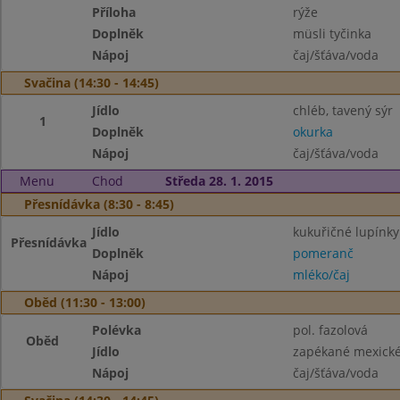
Příloha
rýže
Doplněk
müsli tyčinka
Nápoj
čaj/šťáva/voda
Svačina (14:30 - 14:45)
Jídlo
chléb, tavený sýr
1
Doplněk
okurka
Nápoj
čaj/šťáva/voda
Menu
Chod
Středa 28. 1. 2015
Přesnídávka (8:30 - 8:45)
Jídlo
kukuřičné lupínk
Přesnídávka
Doplněk
pomeranč
Nápoj
mléko/čaj
Oběd (11:30 - 13:00)
Polévka
pol. fazolová
Oběd
Jídlo
zapékané mexické 
Nápoj
čaj/šťáva/voda