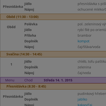
Jídlo
přesnídávka s piš
Přesnídávka
Nápoj
ochucené mléko/č
Oběd (11:30 - 13:00)
Polévka
pol. zeleninový vý
Oběd
Jídlo
rybí filé po orient
Příloha
brambor
Doplněk
kompot
Nápoj
čaj/šťáva/voda
Svačina (14:30 - 14:45)
Jídlo
chléb, tofu paštik
1
Doplněk
zelenina
Nápoj
čaj/voda
Menu
Chod
Středa 14. 1. 2015
Přesnídávka (8:30 - 8:45)
Jídlo
pudinkový hřebe
Přesnídávka
Doplněk
jablko
Nápoj
kakao/čaj