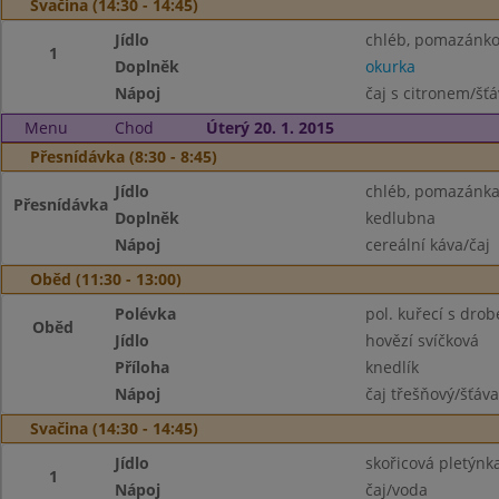
Svačina (14:30 - 14:45)
Jídlo
chléb, pomazánko
1
Doplněk
okurka
Nápoj
čaj s citronem/šť
Menu
Chod
Úterý 20. 1. 2015
Přesnídávka (8:30 - 8:45)
Jídlo
chléb, pomazánka 
Přesnídávka
Doplněk
kedlubna
Nápoj
cereální káva/čaj
Oběd (11:30 - 13:00)
Polévka
pol. kuřecí s dro
Oběd
Jídlo
hovězí svíčková
Příloha
knedlík
Nápoj
čaj třešňový/šťáv
Svačina (14:30 - 14:45)
Jídlo
skořicová pletýnk
1
Nápoj
čaj/voda