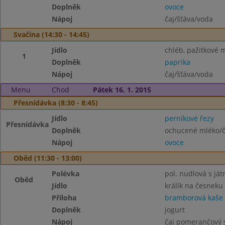
Doplněk
ovoce
Nápoj
čaj/šťáva/voda
Svačina (14:30 - 14:45)
Jídlo
chléb, pažitkové 
1
Doplněk
paprika
Nápoj
čaj/šťáva/voda
Menu
Chod
Pátek 16. 1. 2015
Přesnídávka (8:30 - 8:45)
Jídlo
perníkové řezy
Přesnídávka
Doplněk
ochucené mléko/č
Nápoj
ovoce
Oběd (11:30 - 13:00)
Polévka
pol. nudlová s ját
Oběd
Jídlo
králík na česneku
Příloha
bramborová kaše
Doplněk
jogurt
Nápoj
čaj pomerančový 