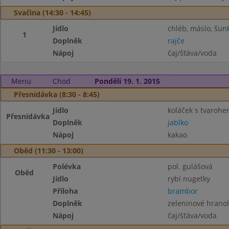
Svačina (14:30 - 14:45)
Jídlo
chléb, máslo, šun
1
Doplněk
rajče
Nápoj
čaj/šťáva/voda
Menu
Chod
Pondělí 19. 1. 2015
Přesnídávka (8:30 - 8:45)
Jídlo
koláček s tvaroh
Přesnídávka
Doplněk
jablko
Nápoj
kakao
Oběd (11:30 - 13:00)
Polévka
pol. gulášová
Oběd
Jídlo
rybí nugetky
Příloha
brambor
Doplněk
zeleninové hranol
Nápoj
čaj/šťáva/voda