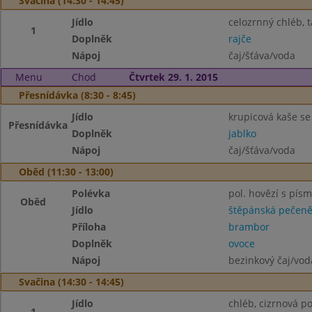
Svačina (14:30 - 14:45)
Jídlo
celozrnný chléb, 
1
Doplněk
rajče
Nápoj
čaj/šťáva/voda
Menu
Chod
Čtvrtek 29. 1. 2015
Přesnídávka (8:30 - 8:45)
Jídlo
krupicová kaše se 
Přesnídávka
Doplněk
jablko
Nápoj
čaj/šťáva/voda
Oběd (11:30 - 13:00)
Polévka
pol. hovězí s pís
Oběd
Jídlo
štěpánská pečen
Příloha
brambor
Doplněk
ovoce
Nápoj
bezinkový čaj/vod
Svačina (14:30 - 14:45)
Jídlo
chléb, cizrnová 
1