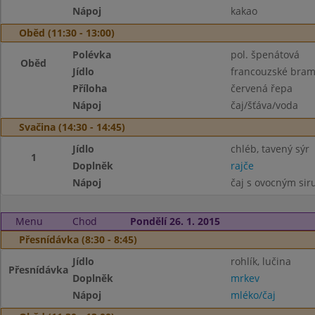
Nápoj
kakao
Oběd (11:30 - 13:00)
Polévka
pol. špenátová
Oběd
Jídlo
francouzské bra
Příloha
červená řepa
Nápoj
čaj/šťáva/voda
Svačina (14:30 - 14:45)
Jídlo
chléb, tavený sýr
1
Doplněk
rajče
Nápoj
čaj s ovocným si
Menu
Chod
Pondělí 26. 1. 2015
Přesnídávka (8:30 - 8:45)
Jídlo
rohlík, lučina
Přesnídávka
Doplněk
mrkev
Nápoj
mléko/čaj