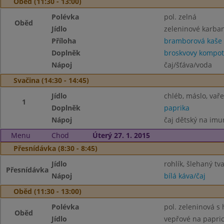
Oběd (11:30 - 13:00)
Polévka
pol. zelná
Oběd
Jídlo
zeleninové karba
Příloha
bramborová kaše
Doplněk
broskvovy kompot
Nápoj
čaj/šťáva/voda
Svačina (14:30 - 14:45)
Jídlo
chléb, máslo, vař
1
Doplněk
paprika
Nápoj
čaj dětský na imu
Menu
Chod
Úterý 27. 1. 2015
Přesnídávka (8:30 - 8:45)
Jídlo
rohlík, šlehaný tv
Přesnídávka
Nápoj
bílá káva/čaj
Oběd (11:30 - 13:00)
Polévka
pol. zeleninová s
Oběd
Jídlo
vepřové na papri