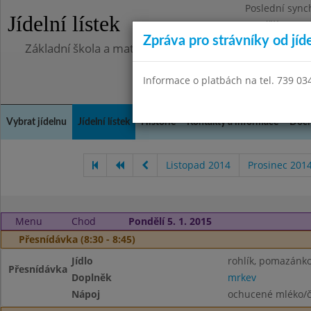
Poslední sync
Jídelní lístek
Pondělí 13.7.2
Zpráva pro strávníky od jíd
Základní škola a mateřská škola Chlumín, okres Měln
Informace o platbách na tel. 739 03
Vybrat jídelnu
Jídelní lístek
Historie
Kontakty a informace
Doch
Listopad 2014
Prosinec 201
Menu
Chod
Pondělí 5. 1. 2015
Přesnídávka (8:30 - 8:45)
Jídlo
rohlík, pomazánk
Přesnídávka
Doplněk
mrkev
Nápoj
ochucené mléko/č