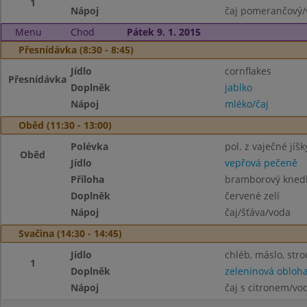
1
Nápoj
čaj pomerančový/
Menu
Chod
Pátek 9. 1. 2015
Přesnídávka (8:30 - 8:45)
Jídlo
cornflakes
Přesnídávka
Doplněk
jablko
Nápoj
mléko/čaj
Oběd (11:30 - 13:00)
Polévka
pol. z vaječné jíšk
Oběd
Jídlo
vepřová pečeně
Příloha
bramborový knedl
Doplněk
červené zelí
Nápoj
čaj/šťáva/voda
Svačina (14:30 - 14:45)
Jídlo
chléb, máslo, str
1
Doplněk
zeleninová obloh
Nápoj
čaj s citronem/vo