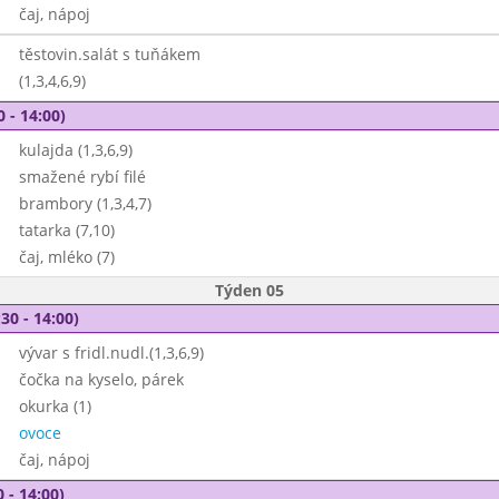
čaj, nápoj
těstovin.salát s tuňákem
(1,3,4,6,9)
0 - 14:00)
kulajda (1,3,6,9)
smažené rybí filé
brambory (1,3,4,7)
tatarka (7,10)
čaj, mléko (7)
Týden 05
30 - 14:00)
vývar s fridl.nudl.(1,3,6,9)
čočka na kyselo, párek
okurka (1)
ovoce
čaj, nápoj
 - 14:00)