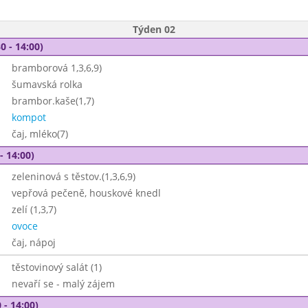
Týden 02
0 - 14:00)
bramborová 1,3,6,9)
šumavská rolka
brambor.kaše(1,7)
kompot
čaj, mléko(7)
- 14:00)
zeleninová s těstov.(1,3,6,9)
vepřová pečeně, houskové knedl
zelí (1,3,7)
ovoce
čaj, nápoj
těstovinový salát (1)
nevaří se - malý zájem
 - 14:00)