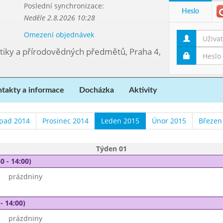
Poslední synchronizace:
Heslo
Neděle 2.8.2026 10:28
Omezení objednávek
tiky a přírodovědných předmětů, Praha 4,
takty a informace
Docházka
Aktivity
opad 2014
Prosinec 2014
Leden 2015
Únor 2015
Březen
Týden 01
0 - 14:00)
prázdniny
- 14:00)
prázdniny