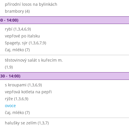
přírodní losos na bylinkách
brambory (4)
0 - 14:00)
rybí (1,3,4,6,9)
vepřové po italsku
špagety, sýr (1,3,6,7,9)
čaj, mléko (7)
těstovinový salát s kuřecím m.
(1,9)
30 - 14:00)
s kroupami (1,3,6,9)
vepřová kotleta na pepři
rýže (1,3,6,9)
ovoce
čaj, mléko (7)
halušky se zelím (1,3,7)