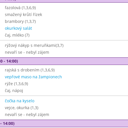
fazolová (1,3,6,9)
smažený krůtí řízek
brambory (1,3,7)
okurkový salát
čaj, mléko (7)
rýžový nákyp s meruňkami(3,7)
nevaří se - nebyl zájem
0 - 14:00)
rajská s drobením (1,3,6,9)
vepřové maso na žampionech
rýže (1,3,6,9)
čaj, nápoj
čočka na kyselo
vejce, okurka (1,3)
nevaří se - nebyl zájem
- 14:00)