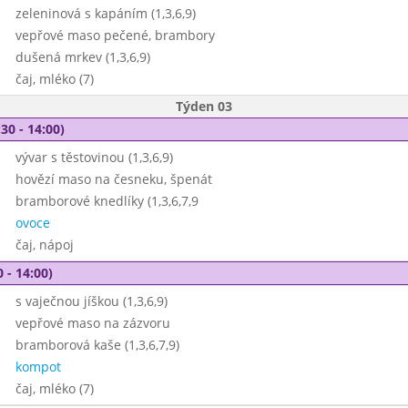
zeleninová s kapáním (1,3,6,9)
vepřové maso pečené, brambory
dušená mrkev (1,3,6,9)
čaj, mléko (7)
Týden 03
30 - 14:00)
vývar s těstovinou (1,3,6,9)
hovězí maso na česneku, špenát
bramborové knedlíky (1,3,6,7,9
ovoce
čaj, nápoj
 - 14:00)
s vaječnou jíškou (1,3,6,9)
vepřové maso na zázvoru
bramborová kaše (1,3,6,7,9)
kompot
čaj, mléko (7)