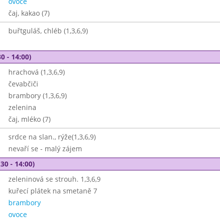
ovoce
čaj, kakao (7)
buřtguláš, chléb (1,3,6,9)
0 - 14:00)
hrachová (1,3,6,9)
čevabčiči
brambory (1,3,6,9)
zelenina
čaj, mléko (7)
srdce na slan., rýže(1,3,6,9)
nevaří se - malý zájem
30 - 14:00)
zeleninová se strouh. 1,3,6,9
kuřecí plátek na smetaně 7
brambory
ovoce