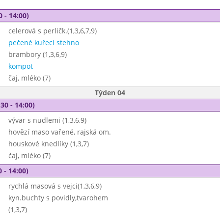
0 - 14:00)
celerová s perličk.(1,3,6,7,9)
pečené kuřecí stehno
brambory (1,3,6,9)
kompot
čaj, mléko (7)
Týden 04
30 - 14:00)
vývar s nudlemi (1,3,6,9)
hovězí maso vařené, rajská om.
houskové knedlíky (1,3,7)
čaj, mléko (7)
 - 14:00)
rychlá masová s vejci(1,3,6,9)
kyn.buchty s povidly,tvarohem
(1,3,7)