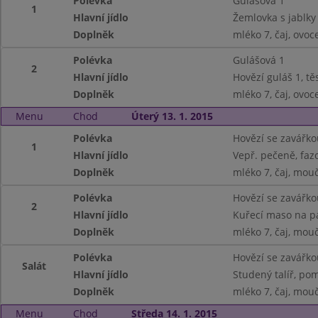
Polévka
Gulášová 1
1
Hlavní jídlo
Žemlovka s jablky
Doplněk
mléko 7, čaj, ovoc
Polévka
Gulášová 1
2
Hlavní jídlo
Hovězí guláš 1, tě
Doplněk
mléko 7, čaj, ovoc
Menu
Chod
Úterý 13. 1. 2015
Polévka
Hovězí se zavářko
1
Hlavní jídlo
Vepř. pečeně, faz
Doplněk
mléko 7, čaj, mouč
Polévka
Hovězí se zavářko
2
Hlavní jídlo
Kuřecí maso na pa
Doplněk
mléko 7, čaj, mouč
Polévka
Hovězí se zavářko
Salát
Hlavní jídlo
Studený talíř, pom
Doplněk
mléko 7, čaj, mouč
Menu
Chod
Středa 14. 1. 2015