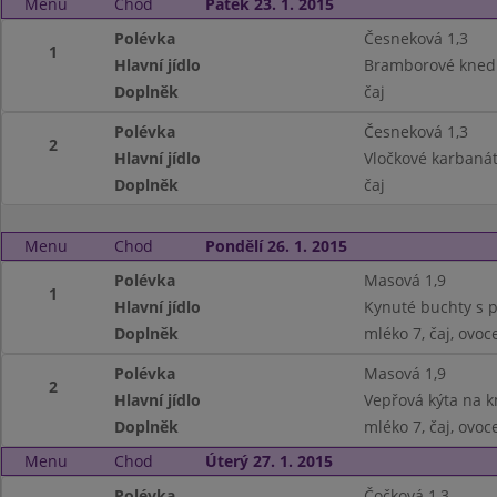
Menu
Chod
Pátek 23. 1. 2015
Polévka
Česneková 1,3
1
Hlavní jídlo
Bramborové knedl
Doplněk
čaj
Polévka
Česneková 1,3
2
Hlavní jídlo
Vločkové karbanát
Doplněk
čaj
Menu
Chod
Pondělí 26. 1. 2015
Polévka
Masová 1,9
1
Hlavní jídlo
Kynuté buchty s po
Doplněk
mléko 7, čaj, ovoc
Polévka
Masová 1,9
2
Hlavní jídlo
Vepřová kýta na k
Doplněk
mléko 7, čaj, ovoc
Menu
Chod
Úterý 27. 1. 2015
Polévka
Čočková 1,3