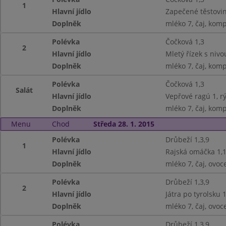
1
Hlavní jídlo
Zapečené těstovin
Doplněk
mléko 7, čaj, kom
Polévka
Čočková 1,3
2
Hlavní jídlo
Mletý řízek s nivo
Doplněk
mléko 7, čaj, kom
Polévka
Čočková 1,3
Salát
Hlavní jídlo
Vepřové ragú 1, r
Doplněk
mléko 7, čaj, kom
Menu
Chod
Středa 28. 1. 2015
Polévka
Drůbeží 1,3,9
1
Hlavní jídlo
Rajská omáčka 1,1
Doplněk
mléko 7, čaj, ovoc
Polévka
Drůbeží 1,3,9
2
Hlavní jídlo
Játra po tyrolsku 1
Doplněk
mléko 7, čaj, ovoc
Polévka
Drůbeží 1,3,9