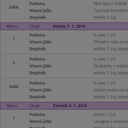
Polévka
PRO MALÝ ZÁJEM
Salát
Hlavní jídlo
Tyrolské brambor
Doplněk
mléko 7, čaj
Menu
Chod
Středa 7. 1. 2015
Polévka
S noky 1,3,9
1
Hlavní jídlo
Přírodní ryba (tre
Doplněk
mléko 7, čaj, kom
Polévka
S noky 1,3,9
2
Hlavní jídlo
Škubánky s máke
Doplněk
mléko 7, čaj, kom
Polévka
S noky 1,3,9
Salát
Hlavní jídlo
Hovězí maso na ce
Doplněk
mléko 7, čaj, kom
Menu
Chod
Čtvrtek 8. 1. 2015
Polévka
Kuřecí 1,3,9
1
Hlavní jídlo
Lasagne s masovo