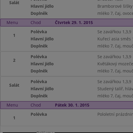
Salát
Hlavní jídlo
Bramborové šišky 
Doplněk
mléko 7, čaj, ovoc
Menu
Chod
Čtvrtek 29. 1. 2015
Polévka
Se zavářkou 1,3,9
1
Hlavní jídlo
Kuřecí asia směs 
Doplněk
mléko 7, čaj, mouč
Polévka
Se zavářkou 1,3,9
2
Hlavní jídlo
Květákový mozeče
Doplněk
mléko 7, čaj, mouč
Polévka
Se zavářkou 1,3,9
Salát
Hlavní jídlo
Studený talíř, hláv
Doplněk
mléko 7, čaj, mouč
Menu
Chod
Pátek 30. 1. 2015
Polévka
Pololetní prázdni
1
Reklama: