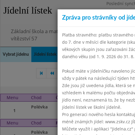
Poslední sync
Jídelní lístek
Pátek 3.7.2026
Zpráva pro strávníky od jíd
Omezení obje
Základní škola a mateřská škola Chodov, Praha 4, K
Platba stravného: platbu stravného n
vítězství 57
do 7. dne v měsíci dle kategorie (sk
věkových skupin jsou zařazováni žác
Vybrat jídelnu
Jídelní lístek
Historie
Kontakty a informace
Doch
daného věku (od 1. 9. 2026 do 31. 8.
Pokud máte v jídelníčku navoleno jídlo
Listopad 2014
Prosinec 201
vždy v pátek na následující týden htt
Zde jsou již uvedena jídla, která se
vzhledem k malému počtu objednávek
Menu
Chod
Čtvrtek 1. 1. 2015
jídlo není, neznamená to, že by nezby
Polévka
Nový rok
jídelní lístek ve školní jídelně.
1
Pro generaci nového hesla kontaktujt
méně známých jídel: www.zskv.cz JÍ
Menu
Chod
Pátek 2. 1. 2015
Můžete využít i aplikaci "Jidelna.cz"
Polévka
Vánoční prázdnin