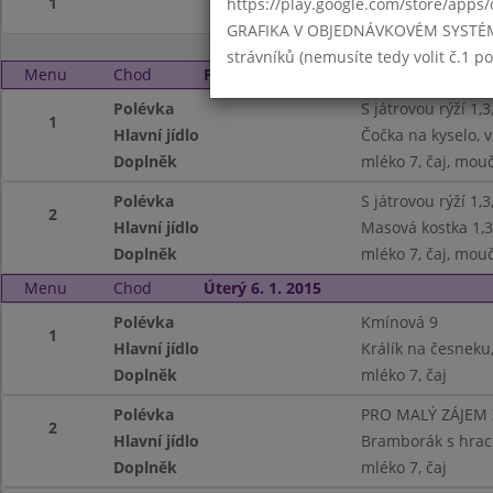
1
https://play.google.com/store/apps/
GRAFIKA V OBJEDNÁVKOVÉM SYSTÉMU -
strávníků (nemusíte tedy volit č.1 
Menu
Chod
Pondělí 5. 1. 2015
Polévka
S játrovou rýží 1,3
1
Hlavní jídlo
Čočka na kyselo, v
Doplněk
mléko 7, čaj, mouč
Polévka
S játrovou rýží 1,3
2
Hlavní jídlo
Masová kostka 1,3
Doplněk
mléko 7, čaj, mouč
Menu
Chod
Úterý 6. 1. 2015
Polévka
Kmínová 9
1
Hlavní jídlo
Králík na česneku
Doplněk
mléko 7, čaj
Polévka
PRO MALÝ ZÁJEM
2
Hlavní jídlo
Bramborák s hrac
Doplněk
mléko 7, čaj