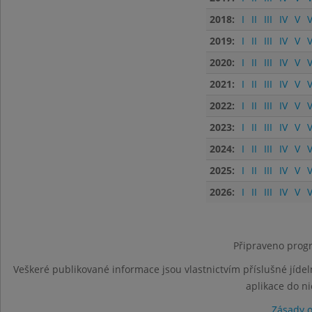
2018:
I
II
III
IV
V
V
2019:
I
II
III
IV
V
V
2020:
I
II
III
IV
V
V
2021:
I
II
III
IV
V
V
2022:
I
II
III
IV
V
V
2023:
I
II
III
IV
V
V
2024:
I
II
III
IV
V
V
2025:
I
II
III
IV
V
V
2026:
I
II
III
IV
V
V
Připraveno progr
Veškeré publikované informace jsou vlastnictvím příslušné jídel
aplikace do n
Zásady 