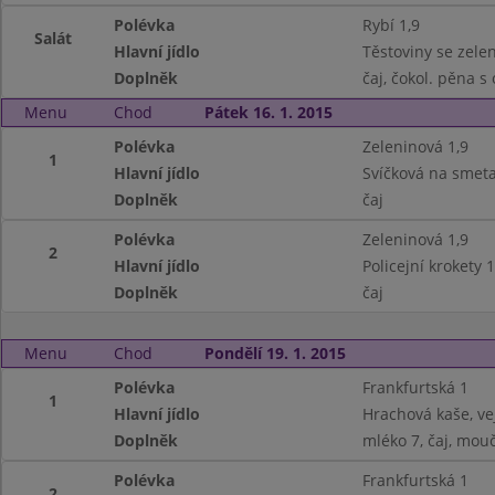
Polévka
Rybí 1,9
Salát
Hlavní jídlo
Těstoviny se zele
Doplněk
čaj, čokol. pěna s
Menu
Chod
Pátek 16. 1. 2015
Polévka
Zeleninová 1,9
1
Hlavní jídlo
Svíčková na smeta
Doplněk
čaj
Polévka
Zeleninová 1,9
2
Hlavní jídlo
Policejní krokety 
Doplněk
čaj
Menu
Chod
Pondělí 19. 1. 2015
Polévka
Frankfurtská 1
1
Hlavní jídlo
Hrachová kaše, vej
Doplněk
mléko 7, čaj, mouč
Polévka
Frankfurtská 1
2