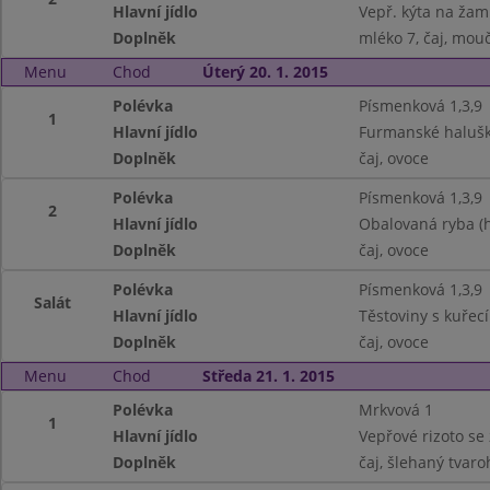
Hlavní jídlo
Vepř. kýta na žam
Doplněk
mléko 7, čaj, mouč
Menu
Chod
Úterý 20. 1. 2015
Polévka
Písmenková 1,3,9
1
Hlavní jídlo
Furmanské halušk
Doplněk
čaj, ovoce
Polévka
Písmenková 1,3,9
2
Hlavní jídlo
Obalovaná ryba (h
Doplněk
čaj, ovoce
Polévka
Písmenková 1,3,9
Salát
Hlavní jídlo
Těstoviny s kuře
Doplněk
čaj, ovoce
Menu
Chod
Středa 21. 1. 2015
Polévka
Mrkvová 1
1
Hlavní jídlo
Vepřové rizoto se 
Doplněk
čaj, šlehaný tvaro