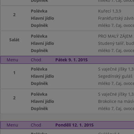
Doplněk
mléko 7, čaj, ovoc
Polévka
Kuřecí 1,3,9
2
Hlavní jídlo
Frankfurtský závit
Doplněk
mléko 7, čaj, ovoc
Polévka
PRO MALÝ ZÁJEM
Salát
Hlavní jídlo
Studený talíř, bud
Doplněk
mléko 7, čaj, ovoc
Menu
Chod
Pátek 9. 1. 2015
Polévka
S vaječné jíšky 1,3
1
Hlavní jídlo
Segedínský guláš 1
Doplněk
mléko 7, čaj, ovoc
Polévka
S vaječné jíšky 1,3
2
Hlavní jídlo
Brokolice na másl
Doplněk
mléko 7, čaj, ovoc
Menu
Chod
Pondělí 12. 1. 2015