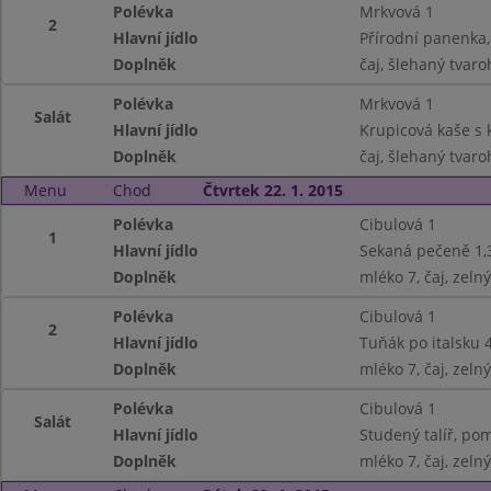
Polévka
Mrkvová 1
2
Hlavní jídlo
Přírodní panenka
Doplněk
čaj, šlehaný tvaro
Polévka
Mrkvová 1
Salát
Hlavní jídlo
Krupicová kaše s 
Doplněk
čaj, šlehaný tvaro
Menu
Chod
Čtvrtek 22. 1. 2015
Polévka
Cibulová 1
1
Hlavní jídlo
Sekaná pečeně 1,
Doplněk
mléko 7, čaj, zelný
Polévka
Cibulová 1
2
Hlavní jídlo
Tuňák po italsku 4
Doplněk
mléko 7, čaj, zelný
Polévka
Cibulová 1
Salát
Hlavní jídlo
Studený talíř, pom
Doplněk
mléko 7, čaj, zelný