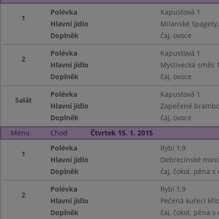
Polévka
Kapustová 1
1
Hlavní jídlo
Milánské špagety, 
Doplněk
čaj, ovoce
Polévka
Kapustová 1
2
Hlavní jídlo
Myslivecká směs 1
Doplněk
čaj, ovoce
Polévka
Kapustová 1
Salát
Hlavní jídlo
Zapečené brambory
Doplněk
čaj, ovoce
Menu
Chod
Čtvrtek 15. 1. 2015
Polévka
Rybí 1,9
1
Hlavní jídlo
Debrecínské maso
Doplněk
čaj, čokol. pěna s
Polévka
Rybí 1,9
2
Hlavní jídlo
Pečená kuřecí kří
Doplněk
čaj, čokol. pěna s