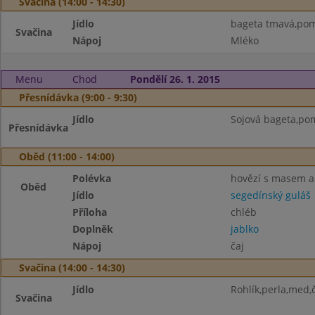
Svačina (14:00 - 14:30)
Jídlo
bageta tmavá,po
Svačina
Nápoj
Mléko
Menu
Chod
Pondělí 26. 1. 2015
Přesnídávka (9:00 - 9:30)
Jídlo
Sojová bageta,po
Přesnídávka
Oběd (11:00 - 14:00)
Polévka
hovězí s masem a
Oběd
Jídlo
segedínský guláš
Příloha
chléb
Doplněk
jablko
Nápoj
čaj
Svačina (14:00 - 14:30)
Jídlo
Rohlík,perla,med,
Svačina