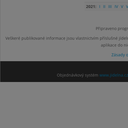
2021:
I
II
III
IV
V
V
Připraveno progr
Veškeré publikované informace jsou vlastnictvím příslušné jídel
aplikace do n
Zásady 
Objednávkový systém
www.jidelna.c