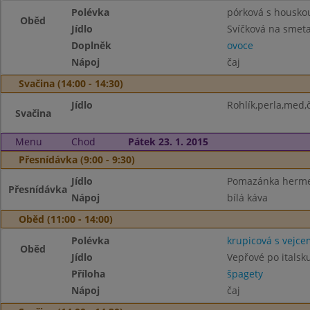
Polévka
pórková s housko
Oběd
Jídlo
Svíčková na smeta
Doplněk
ovoce
Nápoj
čaj
Svačina (14:00 - 14:30)
Jídlo
Rohlík,perla,med,
Svačina
Menu
Chod
Pátek 23. 1. 2015
Přesnídávka (9:00 - 9:30)
Jídlo
Pomazánka hermel
Přesnídávka
Nápoj
bílá káva
Oběd (11:00 - 14:00)
Polévka
krupicová s vejce
Oběd
Jídlo
Vepřové po italsk
Příloha
špagety
Nápoj
čaj