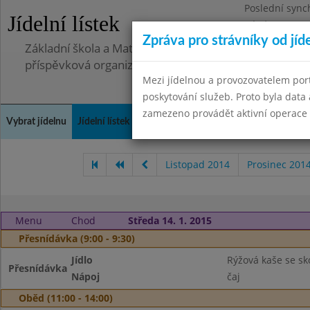
Poslední sync
Jídelní lístek
Pátek 2.7.2021
Zpráva pro strávníky od jíd
Základní škola a Mateřská škola, Deblín, okres Brno-
příspěvková organizace
Mezi jídelnou a provozovatelem por
poskytování služeb. Proto byla dat
zamezeno provádět aktivní operace (
Vybrat jídelnu
Jídelní lístek
Historie
Kontakty a informace
Doch
Listopad 2014
Prosinec 201
Menu
Chod
Středa 14. 1. 2015
Přesnídávka (9:00 - 9:30)
Jídlo
Rýžová kaše se sko
Přesnídávka
Nápoj
čaj
Oběd (11:00 - 14:00)