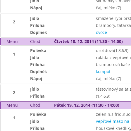
Jídlo
škubánky s mákem
Nápoj
čaj, mléko (7)
Jídlo
smažené rybí prs
2
Příloha
brambory, tatarka 
Doplněk
ovoce
Menu
Chod
Čtvrtek 18. 12. 2014 (11:30 - 14:00)
Polévka
drožďová(1,3,6,9)
1
Jídlo
roláda z vepřové
Příloha
bramborová kaše (
Doplněk
kompot
Nápoj
čaj, mléko (7)
Jídlo
těstovinový salát
2
Příloha
(1,4,6,9)
Menu
Chod
Pátek 19. 12. 2014 (11:30 - 14:00)
Polévka
zelenin.s frid.nudl
1
Jídlo
vepřové maso na 
Příloha
houskové knedlíky 