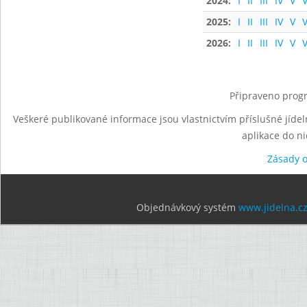
2024:
I
II
III
IV
V
V
2025:
I
II
III
IV
V
V
2026:
I
II
III
IV
V
V
Připraveno progr
Veškeré publikované informace jsou vlastnictvím příslušné jídel
aplikace do n
Zásady 
Objednávkový systém
www.jidelna.c