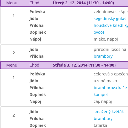
Menu
Chod
Úterý 2. 12. 2014 (11:30 - 14:00)
Polévka
zeleninová se špe
1
Jídlo
segedínský guláš
Příloha
houskové knedlík
Doplněk
ovoce
Nápoj
mléko, nápoj
Jídlo
přírodní losos na
2
Příloha
brambory
Menu
Chod
Středa 3. 12. 2014 (11:30 - 14:00)
Polévka
celerová s opeče
1
Jídlo
uzené maso
Příloha
bramborová kaše
Doplněk
kompot
Nápoj
čaj, nápoj
Jídlo
smažený květák
2
Příloha
brambory
Doplněk
tatarka