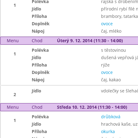
Polévka
rajská s drobení
1
Jídlo
přírodní rybí filé
Příloha
brambory, tatarka
Doplněk
ovoce
Nápoj
čaj, mléko
Menu
Chod
Úterý 9. 12. 2014 (11:30 - 14:00)
Polévka
s těstovinou
1
Jídlo
dušená vepřová j
Příloha
rýže
Doplněk
ovoce
Nápoj
čaj, kakao
Jídlo
vdolečky se šleha
2
Menu
Chod
Středa 10. 12. 2014 (11:30 - 14:00)
Polévka
drůbková
1
Jídlo
hrachová kaše, u
Příloha
okurka