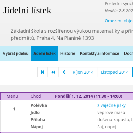
Poslední sync
Jídelní lístek
Neděle 2.8.20
Omezení obje
Základní škola s rozšířenou výukou matematiky a př
předmětů, Praha 4, Na Planině 1393
Vybrat jídelnu
Jídelní lístek
Historie
Kontakty a informace
Doch
Říjen 2014
Listopad 2014
Menu
Chod
Pondělí 1. 12. 2014 (11:30 - 14:00)
Polévka
z vaječné jíšky
1
Jídlo
vepřové maso
Příloha
dušená kapusta, 
Nápoj
čaj, nápoj