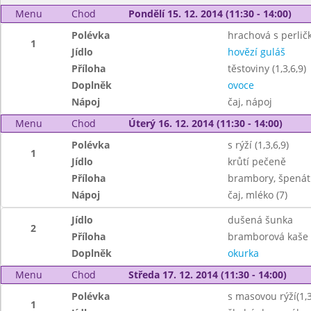
Menu
Chod
Pondělí 15. 12. 2014 (11:30 - 14:00)
Polévka
hrachová s perličk
1
Jídlo
hovězí guláš
Příloha
těstoviny (1,3,6,9)
Doplněk
ovoce
Nápoj
čaj, nápoj
Menu
Chod
Úterý 16. 12. 2014 (11:30 - 14:00)
Polévka
s rýží (1,3,6,9)
1
Jídlo
krůtí pečeně
Příloha
brambory, špenát (
Nápoj
čaj, mléko (7)
Jídlo
dušená šunka
2
Příloha
bramborová kaše 
Doplněk
okurka
Menu
Chod
Středa 17. 12. 2014 (11:30 - 14:00)
Polévka
s masovou rýží(1,3
1