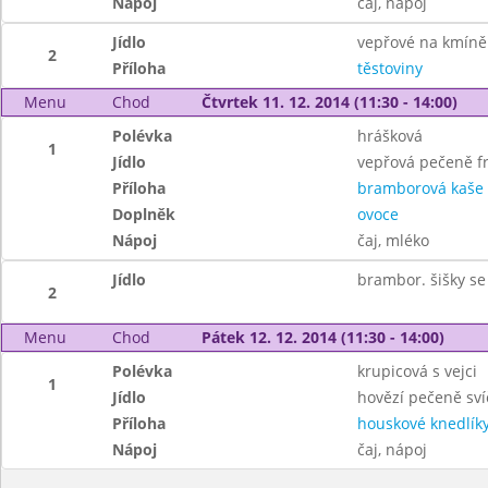
Nápoj
čaj, nápoj
Jídlo
vepřové na kmíně
2
Příloha
těstoviny
Menu
Chod
Čtvrtek 11. 12. 2014 (11:30 - 14:00)
Polévka
hrášková
1
Jídlo
vepřová pečeně f
Příloha
bramborová kaše
Doplněk
ovoce
Nápoj
čaj, mléko
Jídlo
brambor. šišky s
2
Menu
Chod
Pátek 12. 12. 2014 (11:30 - 14:00)
Polévka
krupicová s vejci
1
Jídlo
hovězí pečeně sví
Příloha
houskové knedlík
Nápoj
čaj, nápoj