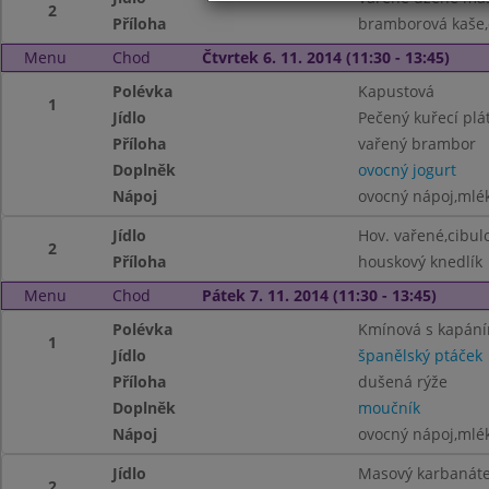
2
Příloha
bramborová kaše,
Menu
Chod
Čtvrtek 6. 11. 2014 (11:30 - 13:45)
Polévka
Kapustová
1
Jídlo
Pečený kuřecí plá
Příloha
vařený brambor
Doplněk
ovocný jogurt
Nápoj
ovocný nápoj,mlé
Jídlo
Hov. vařené,cibu
2
Příloha
houskový knedlík
Menu
Chod
Pátek 7. 11. 2014 (11:30 - 13:45)
Polévka
Kmínová s kapán
1
Jídlo
španělský ptáček
Příloha
dušená rýže
Doplněk
moučník
Nápoj
ovocný nápoj,mlé
Jídlo
Masový karbanát
2