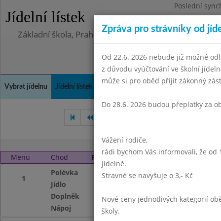
Poslední sync
Jídelní lístek
Středa 5.8.202
Zpráva pro strávníky od jíd
Základní škola, Praha 4, Na Líše 16
Od 22.6. 2026 nebude již možné odl
z důvodu vyúčtování ve školní jíde
může si pro oběd přijít zákonný zá
Vybrat jídelnu
Jídelní lístek
Historie
Kontakty a informace
Doch
Do 28.6. 2026 budou přeplatky za o
Září 2014
Říjen 2014
Li
Vážení rodiče,
rádi bychom Vás informovali, že od 
Menu
Chod
Pondělí 3. 11. 2014 (11:30 - 13:45)
jidelně.
Polévka
Franfurská
Stravné se navyšuje o 3,- Kč
1
Jídlo
krupicová kaše s
Doplněk
ovocný kompot
Nové ceny jednotlivých kategorií 
Nápoj
oviocný nápoj, o
školy.