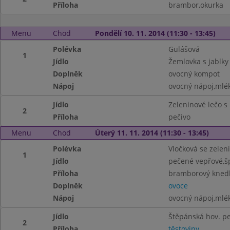
Příloha
brambor,okurka
Menu
Chod
Pondělí 10. 11. 2014 (11:30 - 13:45)
Polévka
Gulášová
1
Jídlo
Žemlovka s jablky
Doplněk
ovocný kompot
Nápoj
ovocný nápoj,mlék
Jídlo
Zeleninové lečo s
2
Příloha
pečivo
Menu
Chod
Úterý 11. 11. 2014 (11:30 - 13:45)
Polévka
Vločková se zelen
1
Jídlo
pečené vepřové,š
Příloha
bramborový knedl
Doplněk
ovoce
Nápoj
ovocný nápoj,mlé
Jídlo
Štěpánská hov. p
2
Příloha
těstoviny