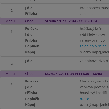
Jídlo
Bramborová mus
2
Příloha
zelenina
Menu
Chod
Středa 19. 11. 2014 (11:30 - 13:45)
Polévka
hráškový krém
1
Jídlo
rybí filety se sýre
Příloha
vařený brambor
Doplněk
zeleninový salát
Nápoj
ovocný nápoj,mlé
Jídlo
Zeleninové rizoto
2
Menu
Chod
Čtvrtek 20. 11. 2014 (11:30 - 13:45)
Polévka
Masový vývar s t
1
Jídlo
Vepřová pečeně,ze
Příloha
houskový knedlík
Doplněk
ovoce
Nápoj
ovocný nápoj,mlé