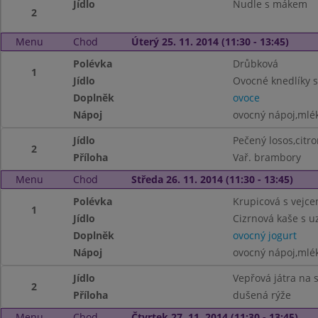
Jídlo
Nudle s mákem
2
Menu
Chod
Úterý 25. 11. 2014 (11:30 - 13:45)
Polévka
Drůbková
1
Jídlo
Ovocné knedlíky 
Doplněk
ovoce
Nápoj
ovocný nápoj,mlék
Jídlo
Pečený losos,cit
2
Příloha
Vař. brambory
Menu
Chod
Středa 26. 11. 2014 (11:30 - 13:45)
Polévka
Krupicová s vejc
1
Jídlo
Cizrnová kaše s 
Doplněk
ovocný jogurt
Nápoj
ovocný nápoj,mlé
Jídlo
Vepřová játra na 
2
Příloha
dušená rýže
Menu
Chod
Čtvrtek 27. 11. 2014 (11:30 - 13:45)