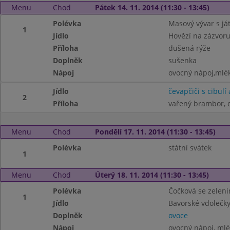
Menu
Chod
Pátek 14. 11. 2014 (11:30 - 13:45)
Polévka
Masový vývar s ját
1
Jídlo
Hovězí na zázvor
Příloha
dušená rýže
Doplněk
sušenka
Nápoj
ovocný nápoj,mlé
Jídlo
čevapčiči s cibulí 
2
Příloha
vařený brambor, 
Menu
Chod
Pondělí 17. 11. 2014 (11:30 - 13:45)
Polévka
státní svátek
1
Menu
Chod
Úterý 18. 11. 2014 (11:30 - 13:45)
Polévka
Čočková se zelen
1
Jídlo
Bavorské vdolečk
Doplněk
ovoce
Nápoj
ovocný nápoj, mlé