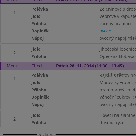
Polévka
Zeleninová s dro
1
Jídlo
Vepřové v kapust
Příloha
vařený brambor
Doplněk
ovoce
Nápoj
ovocný nápoj,mlé
Jídlo
Jihočeská lepenic
2
Příloha
Opečená klobása,
Menu
Chod
Pátek 28. 11. 2014 (11:30 - 13:45)
Polévka
Rajská s těstovin
1
Jídlo
Moravský vrabec,z
Příloha
bramborový knedl
Doplněk
Vánoční cukroví (
Nápoj
ovocný nápoj,mlé
Jídlo
Hovězí na slanině
2
Příloha
dušená rýže
Reklama: