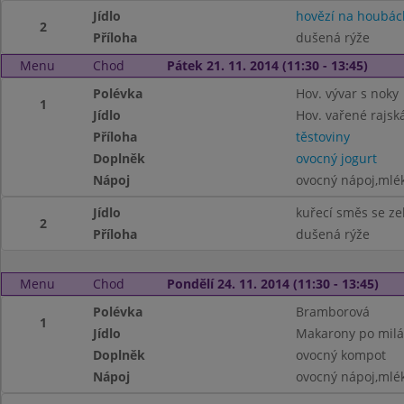
Jídlo
hovězí na houbác
2
Příloha
dušená rýže
Menu
Chod
Pátek 21. 11. 2014 (11:30 - 13:45)
Polévka
Hov. vývar s noky
1
Jídlo
Hov. vařené rajs
Příloha
těstoviny
Doplněk
ovocný jogurt
Nápoj
ovocný nápoj,mlé
Jídlo
kuřecí směs se ze
2
Příloha
dušená rýže
Menu
Chod
Pondělí 24. 11. 2014 (11:30 - 13:45)
Polévka
Bramborová
1
Jídlo
Makarony po milá
Doplněk
ovocný kompot
Nápoj
ovocný nápoj,mlé