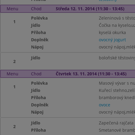
Menu
Chod
Středa 12. 11. 2014 (11:30 - 13:45)
Polévka
Zeleninová s těst
1
Jídlo
Čočka na kyselo,
Příloha
kyselá okurka
Doplněk
ovocný jogurt
Nápoj
ovocný nápoj,mlé
Jídlo
boloňské těstovin
2
Menu
Chod
Čtvrtek 13. 11. 2014 (11:30 - 13:45)
Polévka
Masový vývar s n
1
Jídlo
Kuřecí stehno,zelí
Příloha
bramborový knedl
Doplněk
ovoce
Nápoj
ovocný nápoj,mlé
Jídlo
Zapečená rajčata
2
Příloha
Smetanové bramb