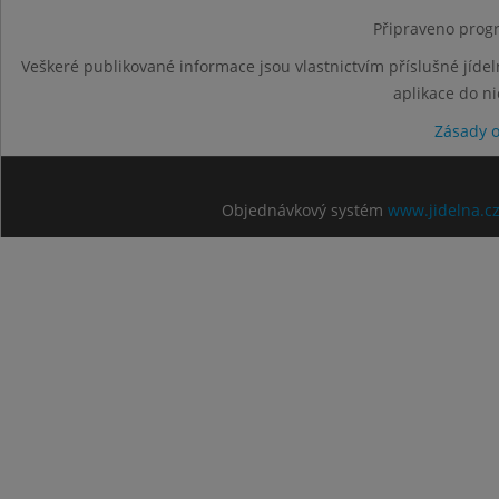
Připraveno progr
Veškeré publikované informace jsou vlastnictvím příslušné jídel
aplikace do n
Zásady 
Objednávkový systém
www.jidelna.c