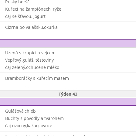
Ruský boršč
Kuřecí na žampiónech, rýže
čaj se šťávou, jogurt
Cizrna po valašsku,okurka
Uzená s krupicí a vejcem
Vepřový guláš, těstoviny
čaj zelený,ochucené mléko
Bramboráčky s kuřecím masem
Týden 43
Gulášová,chléb
Buchty s povodly a tvarohem
čaj ovocný,kakao, ovoce