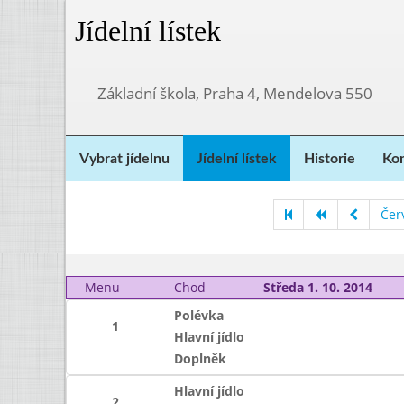
Jídelní lístek
Základní škola, Praha 4, Mendelova 550
Vybrat jídelnu
Jídelní lístek
Historie
Kon
Čer
Menu
Chod
Středa 1. 10. 2014
Polévka
1
Hlavní jídlo
Doplněk
Hlavní jídlo
2