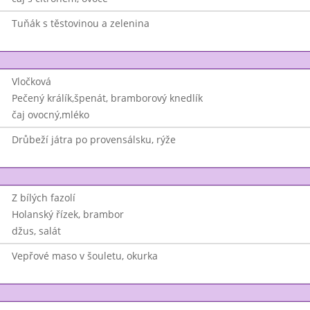
Tuňák s těstovinou a zelenina
Vločková
Pečený králík,špenát, bramborový knedlík
čaj ovocný,mléko
Drůbeží játra po provensálsku, rýže
Z bílých fazolí
Holanský řízek, brambor
džus, salát
Vepřové maso v šouletu, okurka