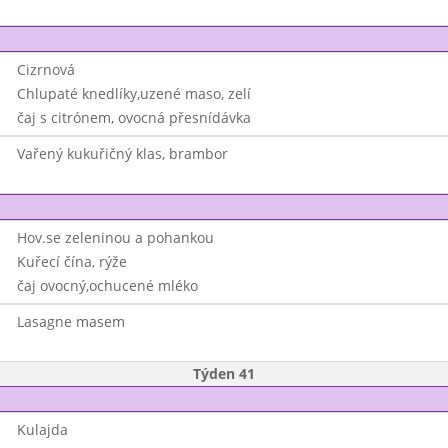
Cizrnová
Chlupaté knedlíky,uzené maso, zelí
čaj s citrónem, ovocná přesnídávka
Vařený kukuřičný klas, brambor
Hov.se zeleninou a pohankou
Kuřecí čína, rýže
čaj ovocný,ochucené mléko
Lasagne masem
Týden 41
Kulajda