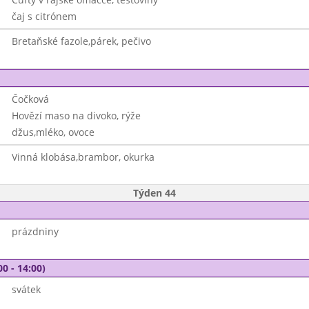
čaj s citrónem
Bretaňské fazole,párek, pečivo
Čočková
Hovězí maso na divoko, rýže
džus,mléko, ovoce
Vinná klobása,brambor, okurka
Týden 44
prázdniny
00 - 14:00)
svátek