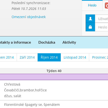
Poslední synchronizace:
Heslo
Pátek 10.7.2026 11:03
Omezení objednávek
takty a informace
Docházka
Aktivity
ven 2014
Září 2014
Říjen 2014
Listopad 2014
Prosinec 
Týden 40
Chřestová
Čevabčičí,brambor,hořčice
džus, salát
Florentinské špagety se, špenátem