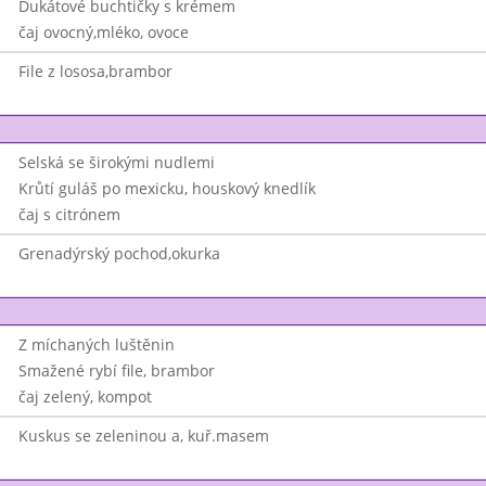
Dukátové buchtičky s krémem
čaj ovocný,mléko, ovoce
File z lososa,brambor
Selská se širokými nudlemi
Krůtí guláš po mexicku, houskový knedlík
čaj s citrónem
Grenadýrský pochod,okurka
Z míchaných luštěnin
Smažené rybí file, brambor
čaj zelený, kompot
Kuskus se zeleninou a, kuř.masem