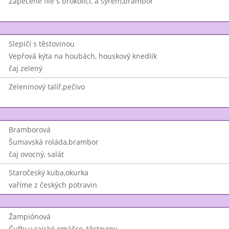
Zapečené file s brokolicí, a sýrem,brambor
Slepičí s těstovinou
Vepřová kýta na houbách, houskový knedlík
čaj zelený
Zeleninový talíř,pečivo
Bramborová
Šumavská roláda,brambor
čaj ovocný, salát
Staročeský kuba,okurka
vaříme z českých potravin
Žampiónová
Čufty v rajské omáčce, těstoviny