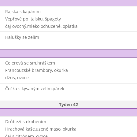
Rajská s kapáním
Vepřové po italsku, špagety
čaj ovocný,mléko ochucené, oplatka
Halušky se zelím
Celerová se sm.hráškem
Francouzské brambory, okurka
džus, ovoce
Čočka s kysaným zelím,párek
Týden 42
Drůbeží s drobením
Hrachová kaše,uzené maso, okurka
čaj s citrónem, ovoce