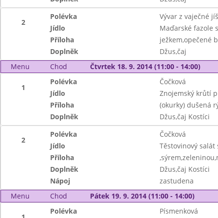
Polévka
Vývar z vaječné jí
2
Jídlo
Maďarské fazole 
Příloha
ježkem,opečené 
Doplněk
Džus,čaj
Menu
Chod
Čtvrtek 18. 9. 2014 (11:00 - 14:00)
Polévka
Čočková
1
Jídlo
Znojemský krůtí p
Příloha
(okurky) dušená r
Doplněk
Džus,čaj Kostíci
Polévka
Čočková
2
Jídlo
Těstovinový salá
Příloha
,sýrem,zeleninou,
Doplněk
Džus,čaj Kostíci
Nápoj
zastudena
Menu
Chod
Pátek 19. 9. 2014 (11:00 - 14:00)
Polévka
Písmenková
1