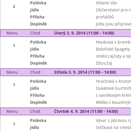
Polévka
Vítáme Vás
2
Jídlo
Občerstvení pro r
Příloha
prvňáčků
Doplněk
Jídla jsou připrav
Menu
Chod
Úterý 2. 9. 2014 (11:00 - 14:00)
Polévka
Houbová s bramb
1
Jídlo
Boloňské špagety
Příloha
směsí,rajčaty a s
Doplněk
Džus,čaj
Menu
Chod
Středa 3. 9. 2014 (11:00 - 14:00)
Polévka
Hrachová s kruto
1
Jídlo
Dukátové buchtič
Příloha
s vanilkovým kr
Doplněk
Mléko s kouzeln
Menu
Chod
Čtvrtek 4. 9. 2014 (11:00 - 14:00)
Polévka
Vývar s játrovou r
1
Jídlo
Svíčková na smet