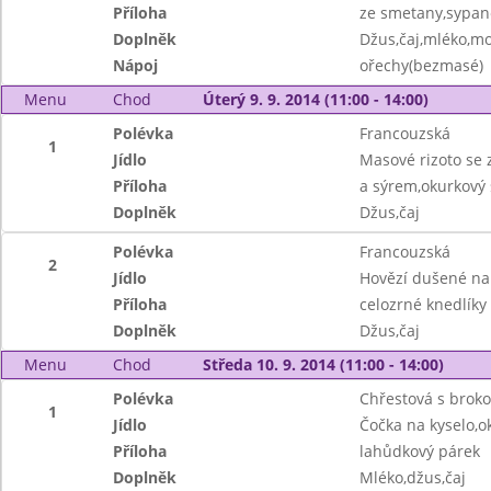
Příloha
ze smetany,sypan
Doplněk
Džus,čaj,mléko,mo
Nápoj
ořechy(bezmasé)
Menu
Chod
Úterý 9. 9. 2014 (11:00 - 14:00)
Polévka
Francouzská
1
Jídlo
Masové rizoto se 
Příloha
a sýrem,okurkový 
Doplněk
Džus,čaj
Polévka
Francouzská
2
Jídlo
Hovězí dušené n
Příloha
celozrné knedlíky
Doplněk
Džus,čaj
Menu
Chod
Středa 10. 9. 2014 (11:00 - 14:00)
Polévka
Chřestová s brokol
1
Jídlo
Čočka na kyselo,o
Příloha
lahůdkový párek
Doplněk
Mléko,džus,čaj