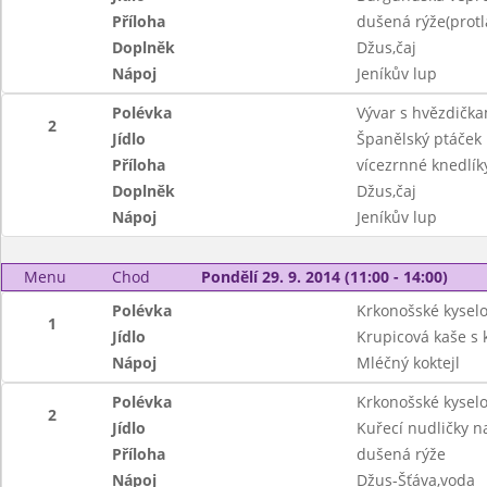
Příloha
dušená rýže(protl
Doplněk
Džus,čaj
Nápoj
Jeníkův lup
Polévka
Vývar s hvězdička
2
Jídlo
Španělský ptáček
Příloha
vícezrnné knedlík
Doplněk
Džus,čaj
Nápoj
Jeníkův lup
Menu
Chod
Pondělí 29. 9. 2014 (11:00 - 14:00)
Polévka
Krkonošské kysel
1
Jídlo
Krupicová kaše s
Nápoj
Mléčný koktejl
Polévka
Krkonošské kysel
2
Jídlo
Kuřecí nudličky n
Příloha
dušená rýže
Nápoj
Džus-Šťáva,voda