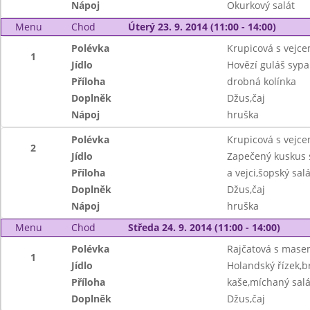
Nápoj
Okurkový salát
Menu
Chod
Úterý 23. 9. 2014 (11:00 - 14:00)
Polévka
Krupicová s vejc
1
Jídlo
Hovězí guláš syp
Příloha
drobná kolínka
Doplněk
Džus,čaj
Nápoj
hruška
Polévka
Krupicová s vejc
2
Jídlo
Zapečený kuskus
Příloha
a vejci,šopský salá
Doplněk
Džus,čaj
Nápoj
hruška
Menu
Chod
Středa 24. 9. 2014 (11:00 - 14:00)
Polévka
Rajčatová s mase
1
Jídlo
Holandský řízek,
Příloha
kaše,míchaný salá
Doplněk
Džus,čaj