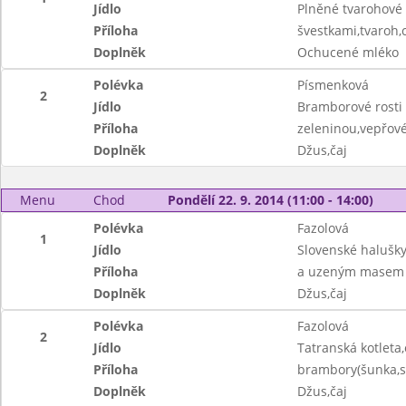
Jídlo
Plněné tvarohové 
Příloha
švestkami,tvaroh,
Doplněk
Ochucené mléko
Polévka
Písmenková
2
Jídlo
Bramborové rosti
Příloha
zeleninou,vepřové
Doplněk
Džus,čaj
Menu
Chod
Pondělí 22. 9. 2014 (11:00 - 14:00)
Polévka
Fazolová
1
Jídlo
Slovenské halušky
Příloha
a uzeným masem
Doplněk
Džus,čaj
Polévka
Fazolová
2
Jídlo
Tatranská kotleta
Příloha
brambory(šunka,sý
Doplněk
Džus,čaj