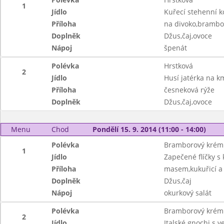
1
Jídlo
Kuřecí stehenní k
Příloha
na divoko,brambo
Doplněk
Džus,čaj,ovoce
Nápoj
špenát
Polévka
Hrstková
2
Jídlo
Husí jatérka na k
Příloha
česneková rýže
Doplněk
Džus,čaj,ovoce
Menu
Chod
Pondělí 15. 9. 2014 (11:00 - 14:00)
Polévka
Bramborový krém 
1
Jídlo
Zapečené flíčky s
Příloha
masem,kukuřicí a
Doplněk
Džus,čaj
Nápoj
okurkový salát
Polévka
Bramborový krém 
2
Jídlo
Italské gnochi s 