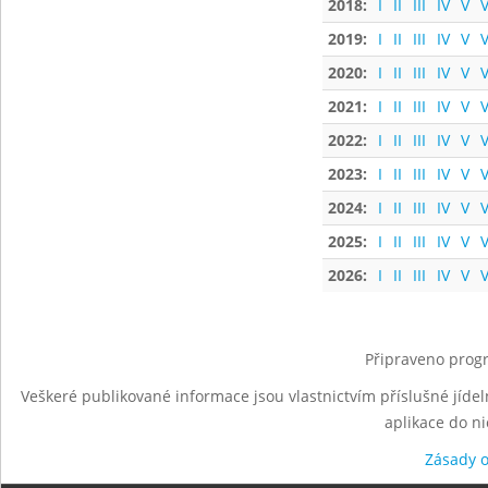
2018:
I
II
III
IV
V
V
2019:
I
II
III
IV
V
V
2020:
I
II
III
IV
V
V
2021:
I
II
III
IV
V
V
2022:
I
II
III
IV
V
V
2023:
I
II
III
IV
V
V
2024:
I
II
III
IV
V
V
2025:
I
II
III
IV
V
V
2026:
I
II
III
IV
V
V
Připraveno progr
Veškeré publikované informace jsou vlastnictvím příslušné jídel
aplikace do n
Zásady 