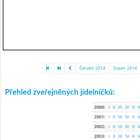
Červen 2014
Srpen 2014
Přehled zveřejněných jídelníčků:
2000:
I
II
III
IV
V
V
2001:
I
II
III
IV
V
V
2002:
I
II
III
IV
V
V
2003:
I
II
III
IV
V
V