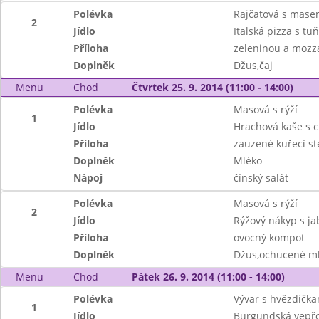
Polévka
Rajčatová s mase
2
Jídlo
Italská pizza s t
Příloha
zeleninou a mozz
Doplněk
Džus,čaj
Menu
Chod
Čtvrtek 25. 9. 2014 (11:00 - 14:00)
Polévka
Masová s rýží
1
Jídlo
Hrachová kaše s c
Příloha
zauzené kuřecí s
Doplněk
Mléko
Nápoj
čínský salát
Polévka
Masová s rýží
2
Jídlo
Rýžový nákyp s ja
Příloha
ovocný kompot
Doplněk
Džus,ochucené m
Menu
Chod
Pátek 26. 9. 2014 (11:00 - 14:00)
Polévka
Vývar s hvězdička
1
Jídlo
Burgundská vepř