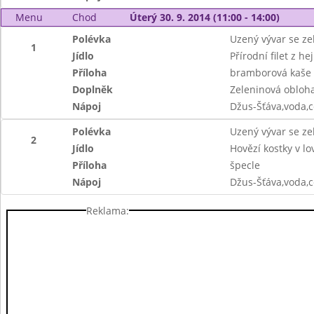
Menu
Chod
Úterý 30. 9. 2014 (11:00 - 14:00)
Polévka
Uzený vývar se ze
1
Jídlo
Přírodní filet z he
Příloha
bramborová kaše 
Doplněk
Zeleninová obloh
Nápoj
Džus-Šťáva,voda,c
Polévka
Uzený vývar se ze
2
Jídlo
Hovězí kostky v l
Příloha
špecle
Nápoj
Džus-Šťáva,voda,c
Reklama: