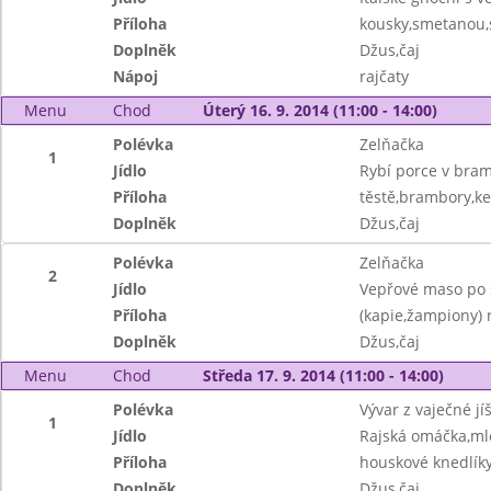
Příloha
kousky,smetanou
Doplněk
Džus,čaj
Nápoj
rajčaty
Menu
Chod
Úterý 16. 9. 2014 (11:00 - 14:00)
Polévka
Zelňačka
1
Jídlo
Rybí porce v br
Příloha
těstě,brambory,k
Doplněk
Džus,čaj
Polévka
Zelňačka
2
Jídlo
Vepřové maso po
Příloha
(kapie,žampiony) 
Doplněk
Džus,čaj
Menu
Chod
Středa 17. 9. 2014 (11:00 - 14:00)
Polévka
Vývar z vaječné jí
1
Jídlo
Rajská omáčka,mle
Příloha
houskové knedlík
Doplněk
Džus,čaj