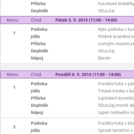
Příloha
houskové knedlík
Doplněk
Džus,čaj
Menu
Chod
Pátek 5. 9. 2014 (11:00 - 14:00)
Polévka
Rybí polévka s k
1
Jídlo
Plněné bramborov
Příloha
uzeným masem,zel
Doplněk
Džus,čaj
Nápoj
Banán
Menu
Chod
Pondělí 8. 9. 2014 (11:00 - 14:00)
Polévka
Frankfurtská s p
1
Jídlo
Tmavá treska v k
Příloha
lupínkách,brambo
Doplněk
Džus,čaj,monté de
Nápoj
lupen ledového s
Polévka
Frankfurtská s kl
2
Jídlo
Sýrové tortellini 