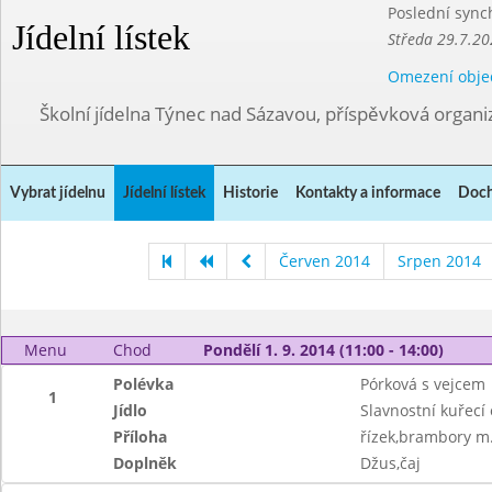
Poslední sync
Jídelní lístek
Středa 29.7.20
Omezení obje
Školní jídelna Týnec nad Sázavou, příspěvková organi
Vybrat jídelnu
Jídelní lístek
Historie
Kontakty a informace
Doch
Červen 2014
Srpen 2014
Menu
Chod
Pondělí 1. 9. 2014 (11:00 - 14:00)
Polévka
Pórková s vejcem
1
Jídlo
Slavnostní kuřecí
Příloha
řízek,brambory m
Doplněk
Džus,čaj