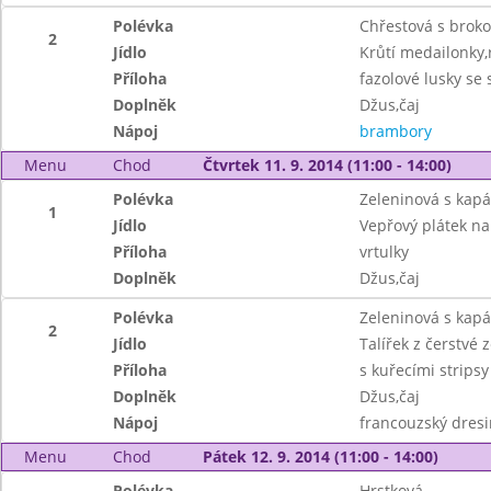
Polévka
Chřestová s brokol
2
Jídlo
Krůtí medailonky,
Příloha
fazolové lusky se
Doplněk
Džus,čaj
Nápoj
brambory
Menu
Chod
Čtvrtek 11. 9. 2014 (11:00 - 14:00)
Polévka
Zeleninová s kap
1
Jídlo
Vepřový plátek na
Příloha
vrtulky
Doplněk
Džus,čaj
Polévka
Zeleninová s kap
2
Jídlo
Talířek z čerstvé 
Příloha
s kuřecími strips
Doplněk
Džus,čaj
Nápoj
francouzský dresi
Menu
Chod
Pátek 12. 9. 2014 (11:00 - 14:00)
Polévka
Hrstková