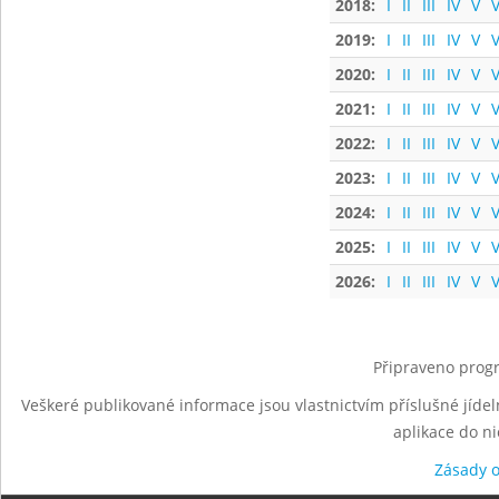
2018:
I
II
III
IV
V
V
2019:
I
II
III
IV
V
V
2020:
I
II
III
IV
V
V
2021:
I
II
III
IV
V
V
2022:
I
II
III
IV
V
V
2023:
I
II
III
IV
V
V
2024:
I
II
III
IV
V
V
2025:
I
II
III
IV
V
V
2026:
I
II
III
IV
V
V
Připraveno progr
Veškeré publikované informace jsou vlastnictvím příslušné jídel
aplikace do n
Zásady 