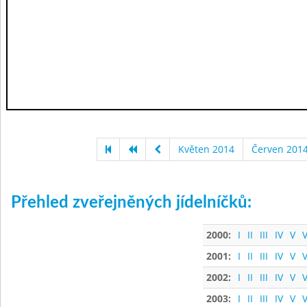
Květen 2014
Červen 201
Přehled zveřejněných jídelníčků:
2000:
I
II
III
IV
V
V
2001:
I
II
III
IV
V
V
2002:
I
II
III
IV
V
V
2003:
I
II
III
IV
V
V