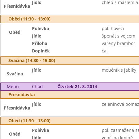
Jídlo
chléb s máslem a st
Přesnídávka
Oběd (11:30 - 13:00)
Polévka
pol. hovězí
Oběd
Jídlo
špenát s vejcem
Příloha
vařený brambor
Doplněk
čaj
Svačina (14:30 - 15:00)
Jídlo
moučník s jablky
Svačina
Menu
Chod
Čtvrtek 21. 8. 2014
Přesnídávka
Jídlo
zeleninová pomazá
Přesnídávka
Oběd (11:30 - 13:00)
Polévka
pol. zasmažená s
Oběd
Jídlo
vepř. na kmíně