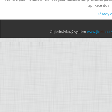
aplikace do n
Zásady 
Objednávkový systém
www.jidelna.c