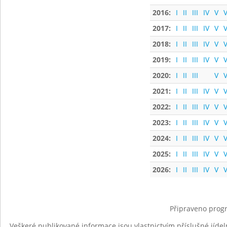
2016:
I
II
III
IV
V
V
2017:
I
II
III
IV
V
V
2018:
I
II
III
IV
V
V
2019:
I
II
III
IV
V
V
2020:
I
II
III
V
V
2021:
I
II
III
IV
V
V
2022:
I
II
III
IV
V
V
2023:
I
II
III
IV
V
V
2024:
I
II
III
IV
V
V
2025:
I
II
III
IV
V
V
2026:
I
II
III
IV
V
V
Připraveno progr
Veškeré publikované informace jsou vlastnictvím příslušné jídel