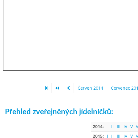
Červen 2014
Červenec 20
Přehled zveřejněných jídelníčků:
2014:
II
III
IV
V
V
2015:
I
II
III
IV
V
V