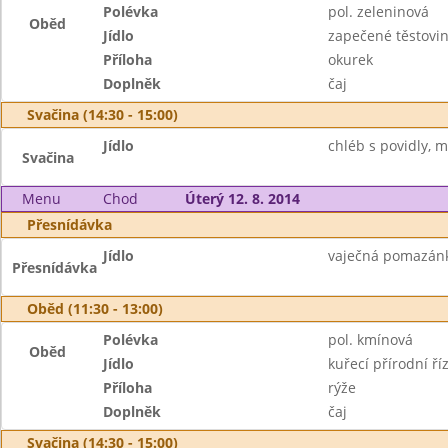
Polévka
pol. zeleninová
Oběd
Jídlo
zapečené těstovi
Příloha
okurek
Doplněk
čaj
Svačina (14:30 - 15:00)
Jídlo
chléb s povidly, m
Svačina
Menu
Chod
Úterý 12. 8. 2014
Přesnídávka
Jídlo
vaječná pomazánka
Přesnídávka
Oběd (11:30 - 13:00)
Polévka
pol. kmínová
Oběd
Jídlo
kuřecí přírodní ří
Příloha
rýže
Doplněk
čaj
Svačina (14:30 - 15:00)