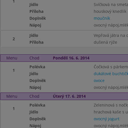
1
Jídlo
Svíčková na smet
Příloha
houskový knedlík
Doplněk
moučník
Nápoj
ovocný nápoj,mlé
Jídlo
Vepřová játra na 
2
Příloha
dušená rýže
Menu
Chod
Pondělí 16. 6. 2014
Polévka
Čočková s párkem
1
Jídlo
dukátové buchtič
Doplněk
ovoce
Nápoj
ovocný nápoj,mlék
Menu
Chod
Úterý 17. 6. 2014
Polévka
Zeleninová s nočk
1
Jídlo
hrachová kaše s 
Doplněk
ovocný jogurt
Nápoj
ovocný nápoj,mlé