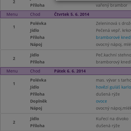
2
Příloha
vařený brambor
Menu
Chod
Čtvrtek 5. 6. 2014
Polévka
Zeleninová s drož
1
Jídlo
Pečená vepř. krkov
Příloha
bramborové knedl
Nápoj
ovocný nápoj, ml
Jídlo
Peč.kachní stehno,
2
Příloha
bramborový knedl
Menu
Chod
Pátek 6. 6. 2014
Polévka
mas. vývar s tar
1
Jídlo
hovězí guláš karl
Příloha
dušená rýže
Doplněk
ovoce
Nápoj
ovocný nápoj,mlé
Jídlo
Kuřecí na divoko
2
Příloha
dušená rýže