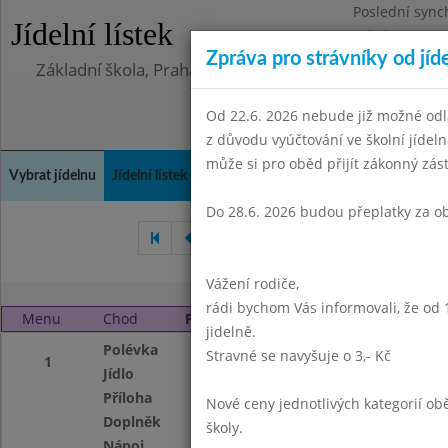
Poslední sync
Jídelní lístek
Středa 5.8.202
Zpráva pro strávníky od jíd
Základní škola, Praha 4, Na Líše 16
Od 22.6. 2026 nebude již možné odl
z důvodu vyúčtování ve školní jíde
může si pro oběd přijít zákonný zá
Vybrat jídelnu
Jídelní lístek
Historie
Kontakty a informace
Doch
Do 28.6. 2026 budou přeplatky za o
Duben 2014
Květen 2014
Vážení rodiče,
rádi bychom Vás informovali, že od 
Menu
Chod
Pondělí 2. 6. 2014
jidelně.
Polévka
Hrachová
Stravné se navyšuje o 3,- Kč
1
Jídlo
Bramborový guláš
Příloha
pečivo
Nové ceny jednotlivých kategorií 
Doplněk
ovocný jogurt
školy.
Nápoj
ovocný nápoj,mlék