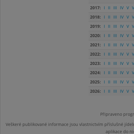
2017:
I
II
III
IV
V
V
2018:
I
II
III
IV
V
V
2019:
I
II
III
IV
V
V
2020:
I
II
III
IV
V
V
2021:
I
II
III
IV
V
V
2022:
I
II
III
IV
V
V
2023:
I
II
III
IV
V
V
2024:
I
II
III
IV
V
V
2025:
I
II
III
IV
V
V
2026:
I
II
III
IV
V
V
Připraveno progr
Veškeré publikované informace jsou vlastnictvím příslušné jídel
aplikace do n