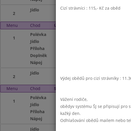
Cizí strávníci : 115,- Kč za oběd
Jídlo
krupicová kaše s
2
Menu
Chod
Úterý 3. 6. 2014
Polévka
pórková
1
Jídlo
segedínský guláš
Příloha
houskové knedlík
Doplněk
ovoce
Nápoj
ovocný nápoj,mlé
Jídlo
Těstoviny po mil
2
Výdej obědů pro cizí strávníky : 11.
Menu
Chod
Středa 4. 6. 2014
Polévka
Masový vývar s tě
Vážení rodiče,
1
Jídlo
Hovězí na zázvor
obědyv systému ŠJ se připisují pro 
Příloha
vařený brambor
kažký den.
Nápoj
ovocný nápoj, ml
Odhlašování obědů mailem nebo telef
Jídlo
Vepřové v kapust