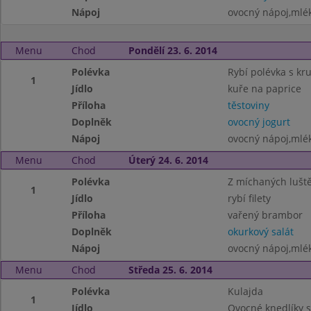
Nápoj
ovocný nápoj,mlé
Menu
Chod
Pondělí 23. 6. 2014
Polévka
Rybí polévka s kr
1
Jídlo
kuře na paprice
Příloha
těstoviny
Doplněk
ovocný jogurt
Nápoj
ovocný nápoj,mlé
Menu
Chod
Úterý 24. 6. 2014
Polévka
Z míchaných lušt
1
Jídlo
rybí filety
Příloha
vařený brambor
Doplněk
okurkový salát
Nápoj
ovocný nápoj,mlé
Menu
Chod
Středa 25. 6. 2014
Polévka
Kulajda
1
Jídlo
Ovocné knedlíky 