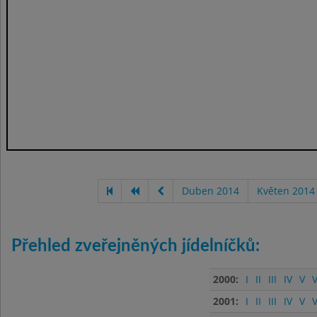
Duben 2014
Květen 2014
Přehled zveřejněných jídelníčků:
2000:
I
II
III
IV
V
V
2001:
I
II
III
IV
V
V