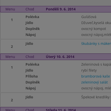
Menu
Chod
Pondělí 9. 6. 2014
Polévka
Gulášová
1
Jídlo
Džuveč,kyselá oku
Doplněk
ovocný kompot
Nápoj
ovocný nápoj,mlék
Jídlo
škubánky s máke
2
Menu
Chod
Úterý 10. 6. 2014
Polévka
Zeleninová s kap
1
Jídlo
rybí filety
Příloha
bramborová kaše
Doplněk
zeleninový salát
Nápoj
ovocný nápoj, ml
Jídlo
Špekové knedlíky 
2
Menu
Chod
Středa 11. 6. 2014