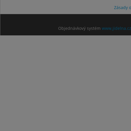
Zásady 
Objednávkový systém
www.jidelna.c