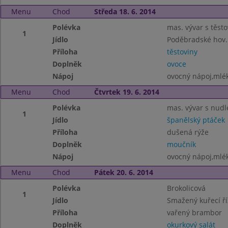
Menu
Chod
Středa 18. 6. 2014
Polévka
mas. vývar s těst
1
Jídlo
Poděbradské hov
Příloha
těstoviny
Doplněk
ovoce
Nápoj
ovocný nápoj,mlé
Menu
Chod
Čtvrtek 19. 6. 2014
Polévka
mas. vývar s nud
1
Jídlo
španělský ptáček
Příloha
dušená rýže
Doplněk
moučník
Nápoj
ovocný nápoj,mlé
Menu
Chod
Pátek 20. 6. 2014
Polévka
Brokolicová
1
Jídlo
Smažený kuřecí ří
Příloha
vařený brambor
Doplněk
okurkový salát