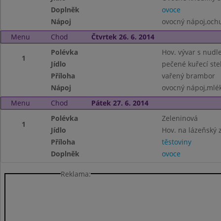
Doplněk
ovoce
Nápoj
ovocný nápoj,och
Menu
Chod
Čtvrtek 26. 6. 2014
Polévka
Hov. vývar s nudl
1
Jídlo
pečené kuřecí ste
Příloha
vařený brambor
Nápoj
ovocný nápoj,mlé
Menu
Chod
Pátek 27. 6. 2014
Polévka
Zeleninová
1
Jídlo
Hov. na lázeňský
Příloha
těstoviny
Doplněk
ovoce
Reklama: