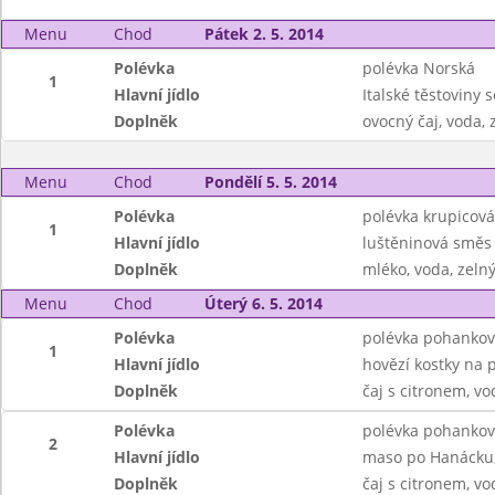
Menu
Chod
Pátek 2. 5. 2014
Polévka
polévka Norská
1
Hlavní jídlo
Italské těstoviny
Doplněk
ovocný čaj, voda,
Menu
Chod
Pondělí 5. 5. 2014
Polévka
polévka krupicová 
1
Hlavní jídlo
luštěninová směs
Doplněk
mléko, voda, zelný
Menu
Chod
Úterý 6. 5. 2014
Polévka
polévka pohankov
1
Hlavní jídlo
hovězí kostky na 
Doplněk
čaj s citronem, vo
Polévka
polévka pohankov
2
Hlavní jídlo
maso po Hanácku,
Doplněk
čaj s citronem, vo