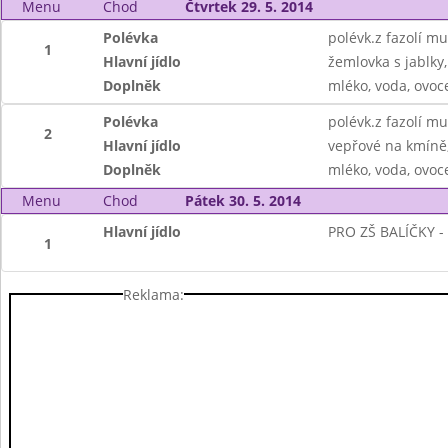
Menu
Chod
Čtvrtek 29. 5. 2014
Polévka
polévk.z fazolí m
1
Hlavní jídlo
žemlovka s jablky,
Doplněk
mléko, voda, ovoc
Polévka
polévk.z fazolí m
2
Hlavní jídlo
vepřové na kmíně,
Doplněk
mléko, voda, ovoc
Menu
Chod
Pátek 30. 5. 2014
Hlavní jídlo
PRO ZŠ BALÍČKY -
1
Reklama: