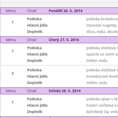
Menu
Chod
Pondělí 26. 5. 2014
Polévka
polévka brokolico
1
Hlavní jídlo
lososové nugetky
Doplněk
džus, voda, okurko
Menu
Chod
Úterý 27. 5. 2014
Polévka
polévka vločková 
1
Hlavní jídlo
spätzle se zelím 
Doplněk
mléko, voda
Polévka
polévka vločková 
2
Hlavní jídlo
bramborové knedl
Doplněk
mléko, voda
Menu
Chod
Středa 28. 5. 2014
Polévka
polévka vývar s t
1
Hlavní jídlo
hovězí svíčková n
Doplněk
bylinkový čaj, vod