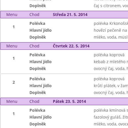
Doplněk
čaj s citronem, vo
Menu
Chod
Středa 21. 5. 2014
Polévka
polévka Krkonošs
1
Hlavní jídlo
hovězí pečeně na 
Doplněk
mléko, voda, müsl
Menu
Chod
Čtvrtek 22. 5. 2014
Polévka
polévka koprová
1
Hlavní jídlo
kebab z mletého 
Doplněk
ovocný čaj, voda, 
Polévka
polévka koprová
2
Hlavní jídlo
krůtí plátek, v ž
Doplněk
ovocný čaj, voda, 
Menu
Chod
Pátek 23. 5. 2014
Polévka
polévka kmínová 
1
Hlavní jídlo
fazolový guláš, ži
Doplněk
mléko, voda, ovoc