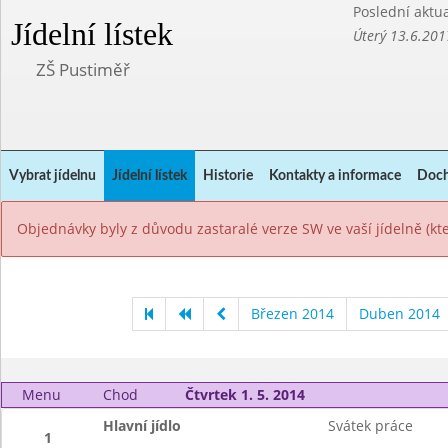
Poslední aktua
Jídelní lístek
Úterý 13.6.201
ZŠ Pustiměř
Vybrat jídelnu
Jídelní lístek
Historie
Kontakty a informace
Doch
Objednávky byly z důvodu zastaralé verze SW ve vaší jídelně (k
Březen 2014
Duben 2014
Menu
Chod
Čtvrtek 1. 5. 2014
Hlavní jídlo
Svátek práce
1