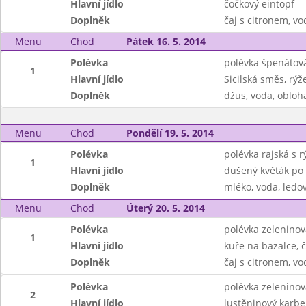
Hlavní jídlo
čočkový eintopf
Doplněk
čaj s citronem, vo
Menu
Chod
Pátek 16. 5. 2014
Polévka
polévka špenáto
1
Hlavní jídlo
Sicilská směs, rýž
Doplněk
džus, voda, obloh
Menu
Chod
Pondělí 19. 5. 2014
Polévka
polévka rajská s r
1
Hlavní jídlo
dušený květák po
Doplněk
mléko, voda, ledov
Menu
Chod
Úterý 20. 5. 2014
Polévka
polévka zelenino
1
Hlavní jídlo
kuře na bazalce, 
Doplněk
čaj s citronem, vo
Polévka
polévka zelenino
2
Hlavní jídlo
lustěninový karb