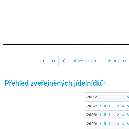
Březen 2014
Duben 2014
Přehled zveřejněných jídelníčků:
2006:
V
2007:
I
II
III
IV
V
V
2008:
I
II
III
IV
V
V
2009:
I
II
III
IV
V
V