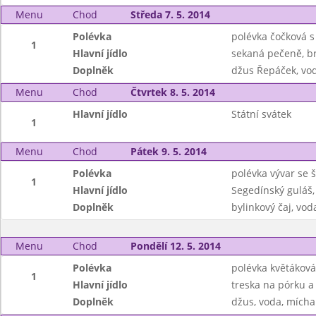
Menu
Chod
Středa 7. 5. 2014
Polévka
polévka čočková 
1
Hlavní jídlo
sekaná pečeně, b
Doplněk
džus Řepáček, vod
Menu
Chod
Čtvrtek 8. 5. 2014
Hlavní jídlo
Státní svátek
1
Menu
Chod
Pátek 9. 5. 2014
Polévka
polévka vývar se 
1
Hlavní jídlo
Segedínský guláš,
Doplněk
bylinkový čaj, vo
Menu
Chod
Pondělí 12. 5. 2014
Polévka
polévka květáková
1
Hlavní jídlo
treska na pórku a
Doplněk
džus, voda, mícha