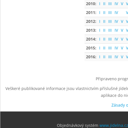
2010:
I
II
III
IV
V
V
2011:
I
II
III
IV
V
2012:
I
II
III
IV
V
V
2013:
I
II
III
IV
V
V
2014:
I
II
III
IV
V
V
2015:
I
II
III
IV
V
V
2016:
I
II
III
IV
V
V
Připraveno progr
Veškeré publikované informace jsou vlastnictvím příslušné jídel
aplikace do n
Zásady 
Objednávkový systém
www.jidelna.c