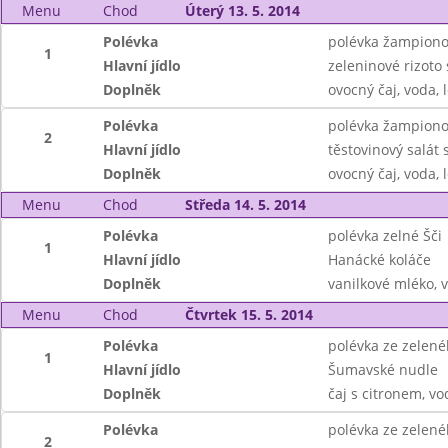
Menu
Chod
Úterý 13. 5. 2014
Polévka
polévka žampion
1
Hlavní jídlo
zeleninové rizoto
Doplněk
ovocný čaj, voda, 
Polévka
polévka žampion
2
Hlavní jídlo
těstovinový salát
Doplněk
ovocný čaj, voda, 
Menu
Chod
Středa 14. 5. 2014
Polévka
polévka zelné Šči
1
Hlavní jídlo
Hanácké koláče
Doplněk
vanilkové mléko, v
Menu
Chod
Čtvrtek 15. 5. 2014
Polévka
polévka ze zelen
1
Hlavní jídlo
Šumavské nudle
Doplněk
čaj s citronem, vo
Polévka
polévka ze zelen
2