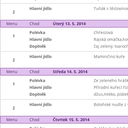
Hlavní jídlo
Tuňák s těstovinou
2
Menu
Chod
Úterý 13. 5. 2014
Polévka
Chřestová
1
Hlavní jídlo
Rajská omáčka,hov
Doplněk
čaj zelený, tvaroc
Hlavní jídlo
Maminčino kuře
2
Menu
Chod
Středa 14. 5. 2014
Polévka
Ze zeleného hráš
1
Hlavní jídlo
Přírodní kuřecí ř
Doplněk
džus,mléko, pláte
Hlavní jídlo
Boloňské nudle z
2
Menu
Chod
Čtvrtek 15. 5. 2014