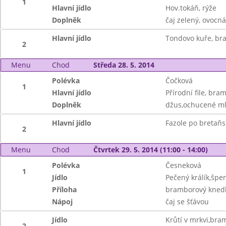
1
Hlavní jídlo
Hov.tokáň, rýže
Doplněk
čaj zelený, ovocn
Hlavní jídlo
Tondovo kuře, br
2
Menu
Chod
Středa 28. 5. 2014
Polévka
Čočková
1
Hlavní jídlo
Přírodní file, br
Doplněk
džus,ochucené mlé
Hlavní jídlo
Fazole po bretaňs
2
Menu
Chod
Čtvrtek 29. 5. 2014 (11:00 - 14:00)
Polévka
Česneková
1
Jídlo
Pečený králík,špe
Příloha
bramborový knedl
Nápoj
čaj se šťávou
Jídlo
Krůtí v mrkvi,bra
2