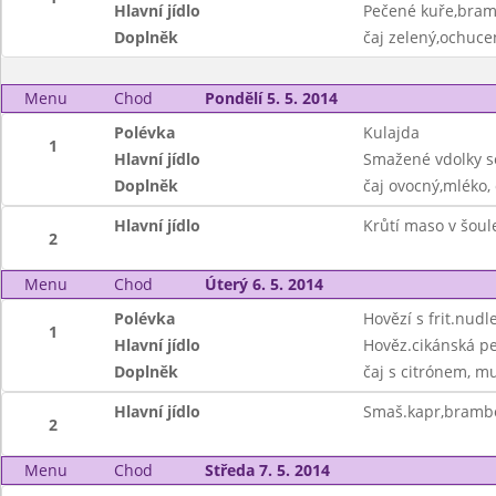
Hlavní jídlo
Pečené kuře,bra
Doplněk
čaj zelený,ochuce
Menu
Chod
Pondělí 5. 5. 2014
Polévka
Kulajda
1
Hlavní jídlo
Smažené vdolky 
Doplněk
čaj ovocný,mléko,
Hlavní jídlo
Krůtí maso v šoul
2
Menu
Chod
Úterý 6. 5. 2014
Polévka
Hovězí s frit.nudl
1
Hlavní jídlo
Hověz.cikánská p
Doplněk
čaj s citrónem, mu
Hlavní jídlo
Smaš.kapr,bramb
2
Menu
Chod
Středa 7. 5. 2014