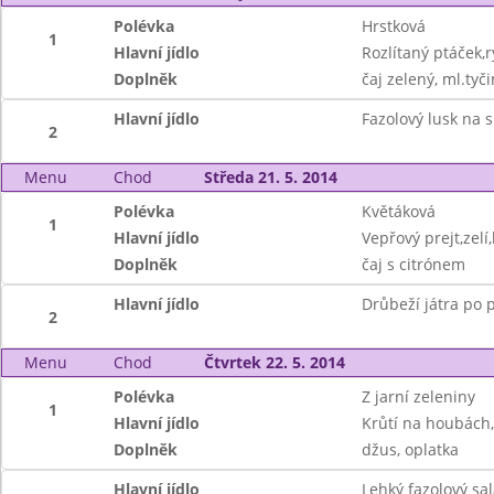
Polévka
Hrstková
1
Hlavní jídlo
Rozlítaný ptáček,r
Doplněk
čaj zelený, ml.tyč
Hlavní jídlo
Fazolový lusk na 
2
Menu
Chod
Středa 21. 5. 2014
Polévka
Květáková
1
Hlavní jídlo
Vepřový prejt,zel
Doplněk
čaj s citrónem
Hlavní jídlo
Drůbeží játra po 
2
Menu
Chod
Čtvrtek 22. 5. 2014
Polévka
Z jarní zeleniny
1
Hlavní jídlo
Krůtí na houbách,
Doplněk
džus, oplatka
Hlavní jídlo
Lehký fazolový sal