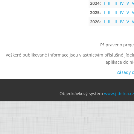
2024:
I
II
III
IV
V
V
2025:
I
II
III
IV
V
V
2026:
I
II
III
IV
V
V
Připraveno progr
Veškeré publikované informace jsou vlastnictvím příslušné jídel
aplikace do n
Zásady 
Objednávkový systém
www.jidelna.c