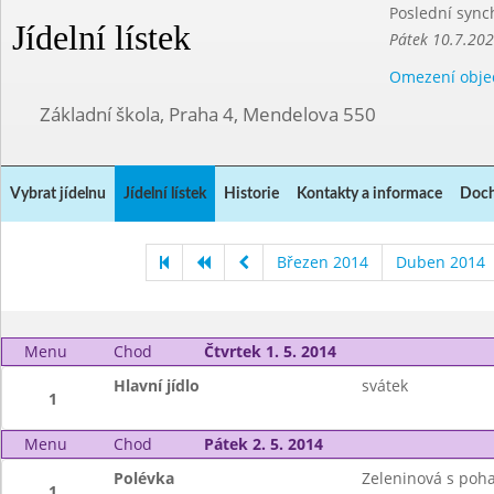
Poslední sync
Jídelní lístek
Pátek 10.7.20
Omezení obje
Základní škola, Praha 4, Mendelova 550
Vybrat jídelnu
Jídelní lístek
Historie
Kontakty a informace
Doch
Březen 2014
Duben 2014
Menu
Chod
Čtvrtek 1. 5. 2014
Hlavní jídlo
svátek
1
Menu
Chod
Pátek 2. 5. 2014
Polévka
Zeleninová s poh
1