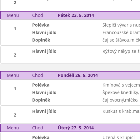
2
Menu
Chod
Pátek 23. 5. 2014
Polévka
Slepičí vývar s n
1
Hlavní jídlo
Francouzské bra
Doplněk
čaj se šťávou,mlé
Hlavní jídlo
Rýžový nákyp se 
2
Menu
Chod
Pondělí 26. 5. 2014
Polévka
Kmínová s vejcem
1
Hlavní jídlo
Špekové knedlíky, 
Doplněk
čaj ovocný,mléko,
Hlavní jídlo
Kuskus s krab.ma
2
Menu
Chod
Úterý 27. 5. 2014
Polévka
Uzená s krupicí