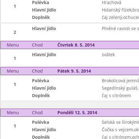
Polévka
Hrachová
1
Hlavní jídlo
Holanský řízek,b
Doplněk
čaj zelený,ochuce
Hlavní jídlo
Plněné ravioli se
2
Menu
Chod
Čtvrtek 8. 5. 2014
Hlavní jídlo
svátek
1
Menu
Chod
Pátek 9. 5. 2014
Polévka
Brokolicová jemn
1
Hlavní jídlo
Segedínský guláš,
Doplněk
čaj s citrónem
Menu
Chod
Pondělí 12. 5. 2014
Polévka
Selská se širokým
1
Hlavní jídlo
Čočka s vejcem,o
Doplněk
čaj s citrónem,oc