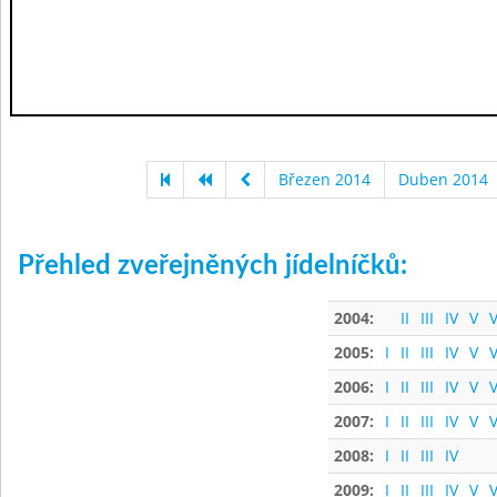
Březen 2014
Duben 2014
Přehled zveřejněných jídelníčků:
2004:
II
III
IV
V
V
2005:
I
II
III
IV
V
V
2006:
I
II
III
IV
V
V
2007:
I
II
III
IV
V
V
2008:
I
II
III
IV
2009:
I
II
III
IV
V
V