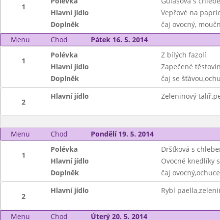
Polévka
Gulášová s chleb
1
Hlavní jídlo
Vepřové na papric
Doplněk
čaj ovocný, moučn
Menu
Chod
Pátek 16. 5. 2014
Polévka
Z bílých fazolí
1
Hlavní jídlo
Zapečené těstovi
Doplněk
čaj se šťávou,och
Hlavní jídlo
Zeleninový talíř,p
2
Menu
Chod
Pondělí 19. 5. 2014
Polévka
Dršťková s chleb
1
Hlavní jídlo
Ovocné knedlíky 
Doplněk
čaj ovocný,ochuce
Hlavní jídlo
Rybí paella,zelen
2
Menu
Chod
Úterý 20. 5. 2014