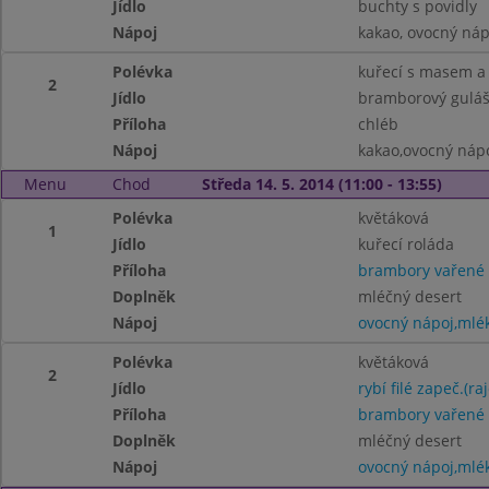
Jídlo
buchty s povidly
Nápoj
kakao, ovocný náp
Polévka
kuřecí s masem a
2
Jídlo
bramborový guláš
Příloha
chléb
Nápoj
kakao,ovocný náp
Menu
Chod
Středa 14. 5. 2014 (11:00 - 13:55)
Polévka
květáková
1
Jídlo
kuřecí roláda
Příloha
brambory vařené
Doplněk
mléčný desert
Nápoj
ovocný nápoj,mlé
Polévka
květáková
2
Jídlo
rybí filé zapeč.(r
Příloha
brambory vařené
Doplněk
mléčný desert
Nápoj
ovocný nápoj,mlé