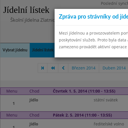
Poslední sync
Jídelní lístek
Pondělí 10.7.2
Zpráva pro strávníky od jíd
Školní jídelna Zlatnická
Mezi jídelnou a provozovatelem por
poskytování služeb. Proto byla dat
zamezeno provádět aktivní operace (
Vybrat jídelnu
Jídelní lístek
Historie
Kontakty a informace
Doch
Březen 2014
Duben 2014
Menu
Chod
Čtvrtek 1. 5. 2014 (11:00 - 13:55)
Jídlo
státní svátek
1
Menu
Chod
Pátek 2. 5. 2014 (11:00 - 13:55)
Jídlo
ředitelské volno
1