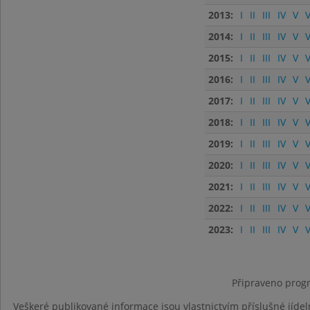
2013:
I
II
III
IV
V
V
2014:
I
II
III
IV
V
V
2015:
I
II
III
IV
V
V
2016:
I
II
III
IV
V
V
2017:
I
II
III
IV
V
V
2018:
I
II
III
IV
V
V
2019:
I
II
III
IV
V
V
2020:
I
II
III
IV
V
V
2021:
I
II
III
IV
V
V
2022:
I
II
III
IV
V
V
2023:
I
II
III
IV
V
V
Připraveno progr
Veškeré publikované informace jsou vlastnictvím příslušné jídel