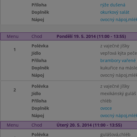
Příloha
rýže dušená
Doplněk
okurkový salát
Nápoj
ovocný nápoj,mlé
Menu
Chod
Pondělí 19. 5. 2014 (11:00 - 13:55)
Polévka
z vaječné jíšky
1
Jídlo
vepřová kýta peč
Příloha
brambory vařené
Doplněk
kukuřice na másl
Nápoj
ovocný nápoj,mlé
Polévka
z vaječné jíšky
2
Jídlo
mexikánský guláš
Příloha
chléb
Doplněk
ovoce
Nápoj
ovocný nápoj,mlé
Menu
Chod
Úterý 20. 5. 2014 (11:00 - 13:55)
Polévka
gulášová,chléb