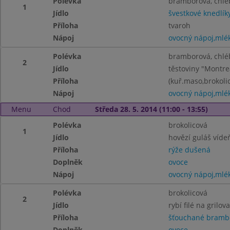
Polévka
bramborová, chlé
1
Jídlo
švestkové knedlíky
Příloha
tvaroh
Nápoj
ovocný nápoj,mlé
Polévka
bramborová, chlé
2
Jídlo
těstoviny "Montre
Příloha
(kuř.maso,brokolic
Nápoj
ovocný nápoj,mlé
Menu
Chod
Středa 28. 5. 2014 (11:00 - 13:55)
Polévka
brokolicová
1
Jídlo
hovězí guláš víde
Příloha
rýže dušená
Doplněk
ovoce
Nápoj
ovocný nápoj,mlé
Polévka
brokolicová
2
Jídlo
rybí filé na grilov
Příloha
šťouchané bramb
Doplněk
ovoce