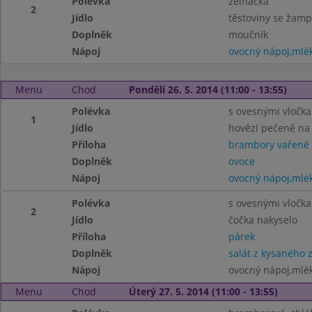
Polévka
zelňačka
2
Jídlo
těstoviny se žamp
Doplněk
moučník
Nápoj
ovocný nápoj,mlé
Menu
Chod
Pondělí 26. 5. 2014 (11:00 - 13:55)
Polévka
s ovesnými vločk
1
Jídlo
hovězí pečeně na
Příloha
brambory vařené
Doplněk
ovoce
Nápoj
ovocný nápoj,mlé
Polévka
s ovesnými vločk
2
Jídlo
čočka nakyselo
Příloha
párek
Doplněk
salát z kysaného z
Nápoj
ovocný nápoj,mlé
Menu
Chod
Úterý 27. 5. 2014 (11:00 - 13:55)