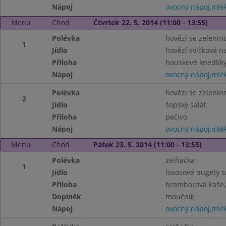
Nápoj
ovocný nápoj,mlé
Menu
Chod
Čtvrtek 22. 5. 2014 (11:00 - 13:55)
Polévka
hovězí se zelenin
1
Jídlo
hovězí svíčková 
Příloha
houskové knedlík
Nápoj
ovocný nápoj,mlé
Polévka
hovězí se zelenin
2
Jídlo
šopský salát
Příloha
pečivo
Nápoj
ovocný nápoj,mlé
Menu
Chod
Pátek 23. 5. 2014 (11:00 - 13:55)
Polévka
zelňačka
1
Jídlo
lososové nugety 
Příloha
bramborová kaše,
Doplněk
moučník
Nápoj
ovocný nápoj,mlé