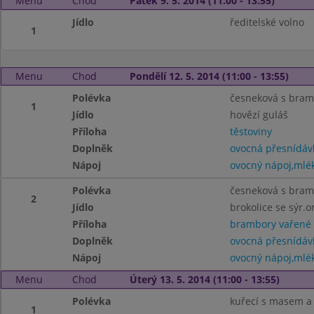
Menu
Chod
Pátek 9. 5. 2014 (11:00 - 13:55)
Jídlo
ředitelské volno
1
Menu
Chod
Pondělí 12. 5. 2014 (11:00 - 13:55)
Polévka
česneková s bra
1
Jídlo
hovězí guláš
Příloha
těstoviny
Doplněk
ovocná přesnídáv
Nápoj
ovocný nápoj,mlé
Polévka
česneková s bra
2
Jídlo
brokolice se sýr.
Příloha
brambory vařené
Doplněk
ovocná přesnídáv
Nápoj
ovocný nápoj,mlé
Menu
Chod
Úterý 13. 5. 2014 (11:00 - 13:55)
Polévka
kuřecí s masem a
1