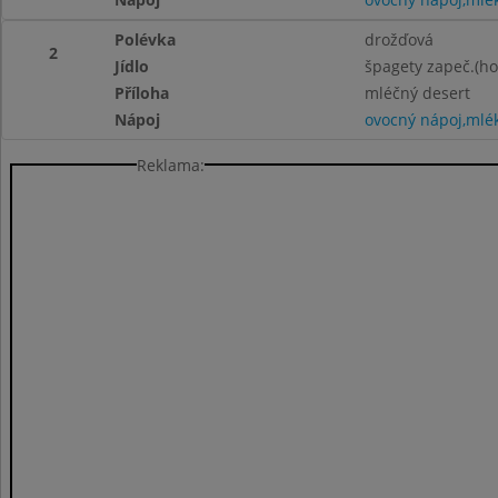
Polévka
drožďová
2
Jídlo
špagety zapeč.(ho
Příloha
mléčný desert
Nápoj
ovocný nápoj,mlé
Reklama: