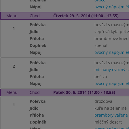
Nápoj
ovocný nápoj,mlé
Menu
Chod
Čtvrtek 29. 5. 2014 (11:00 - 13:55)
Polévka
hovězí s masovými
1
Jídlo
vepřová kýta peč
Příloha
bramborové knedl
Doplněk
špenát
Nápoj
ovocný nápoj,mlé
Polévka
hovězí s masovými
2
Jídlo
míchaný ovocný s
Příloha
pečivo
Nápoj
ovocný nápoj,mlé
Menu
Chod
Pátek 30. 5. 2014 (11:00 - 13:55)
Polévka
drožďová
1
Jídlo
kuře na zelenině
Příloha
brambory vařené
Doplněk
mléčný desert
Nápoj
ovocný nápoj,mlé