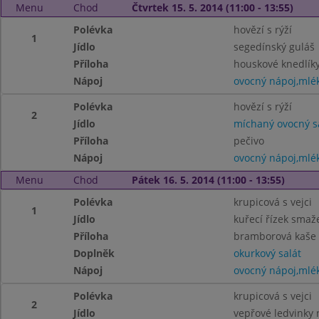
Menu
Chod
Čtvrtek 15. 5. 2014 (11:00 - 13:55)
Polévka
hovězí s rýží
1
Jídlo
segedínský guláš
Příloha
houskové knedlík
Nápoj
ovocný nápoj,mlé
Polévka
hovězí s rýží
2
Jídlo
míchaný ovocný s
Příloha
pečivo
Nápoj
ovocný nápoj,mlé
Menu
Chod
Pátek 16. 5. 2014 (11:00 - 13:55)
Polévka
krupicová s vejci
1
Jídlo
kuřecí řízek smaž
Příloha
bramborová kaše
Doplněk
okurkový salát
Nápoj
ovocný nápoj,mlé
Polévka
krupicová s vejci
2
Jídlo
vepřové ledvinky 