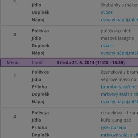
1
Jídlo
škubánky s máke
Doplněk
ovoce
Nápoj
ovocný nápoj,mlé
Polévka
gulášová,chléb
2
Jídlo
masové lasagne
Doplněk
ovoce
Nápoj
ovocný nápoj,mlé
Menu
Chod
Středa 21. 5. 2014 (11:00 - 13:55)
Polévka
česneková s bra
1
Jídlo
vepřové maso na
Příloha
brambory vařené
Doplněk
mrkvový salát s c
Nápoj
ovocný nápoj,mlé
Polévka
česneková s bra
2
Jídlo
kuře Kung pao
Příloha
rýže dušená
Doplněk
mrkvový salát s c