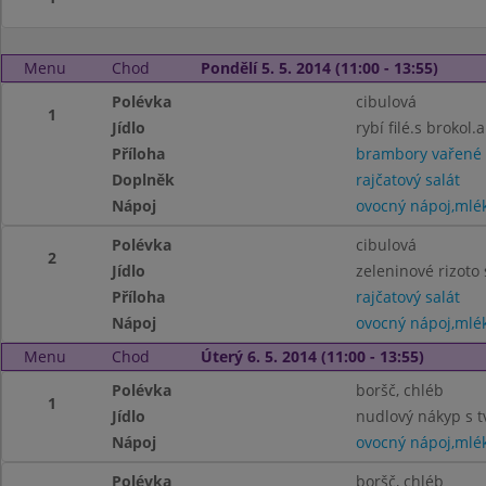
Menu
Chod
Pondělí 5. 5. 2014 (11:00 - 13:55)
Polévka
cibulová
1
Jídlo
rybí filé.s brokol.
Příloha
brambory vařené
Doplněk
rajčatový salát
Nápoj
ovocný nápoj,mlé
Polévka
cibulová
2
Jídlo
zeleninové rizoto
Příloha
rajčatový salát
Nápoj
ovocný nápoj,mlé
Menu
Chod
Úterý 6. 5. 2014 (11:00 - 13:55)
Polévka
boršč, chléb
1
Jídlo
nudlový nákyp s t
Nápoj
ovocný nápoj,mlé
Polévka
boršč, chléb