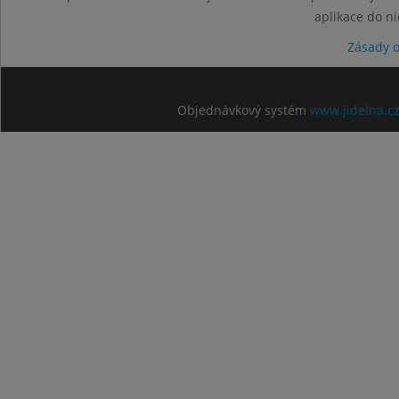
aplikace do n
Zásady 
Objednávkový systém
www.jidelna.c