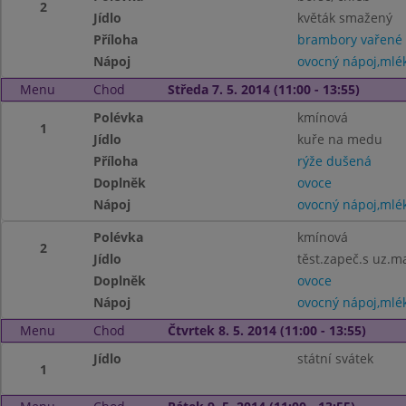
2
Jídlo
květák smažený
Příloha
brambory vařené
Nápoj
ovocný nápoj,mlé
Menu
Chod
Středa 7. 5. 2014 (11:00 - 13:55)
Polévka
kmínová
1
Jídlo
kuře na medu
Příloha
rýže dušená
Doplněk
ovoce
Nápoj
ovocný nápoj,mlé
Polévka
kmínová
2
Jídlo
těst.zapeč.s uz.
Doplněk
ovoce
Nápoj
ovocný nápoj,mlé
Menu
Chod
Čtvrtek 8. 5. 2014 (11:00 - 13:55)
Jídlo
státní svátek
1