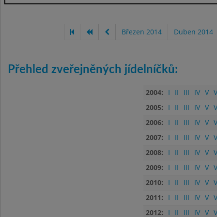
Březen 2014
Duben 2014
Přehled zveřejněných jídelníčků:
2004:
I
II
III
IV
V
V
2005:
I
II
III
IV
V
V
2006:
I
II
III
IV
V
V
2007:
I
II
III
IV
V
V
2008:
I
II
III
IV
V
V
2009:
I
II
III
IV
V
V
2010:
I
II
III
IV
V
V
2011:
I
II
III
IV
V
V
2012:
I
II
III
IV
V
V