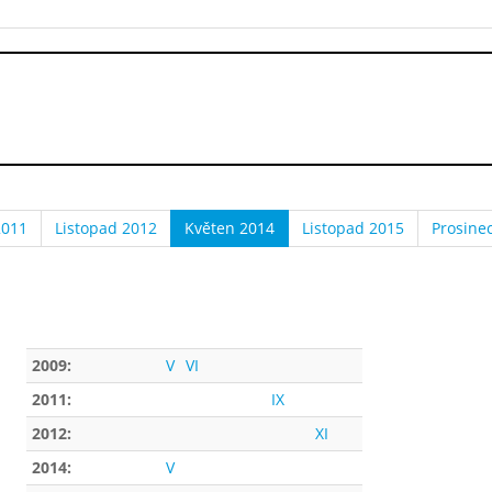
2011
Listopad 2012
Květen 2014
Listopad 2015
Prosine
2009:
V
VI
2011:
IX
2012:
XI
2014:
V