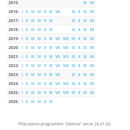
2015:
XI
XII
2016:
I
II
III
IV
V
VI
VII
IX
X
XI
XII
2017:
I
II
III
IV
V
VI
IX
X
XI
XII
2018:
I
II
III
IV
V
VI
IX
X
XI
XII
2019:
I
II
III
IV
V
VI
VII
VIII
IX
X
XI
XII
2020:
I
II
III
IV
V
VI
VII
VIII
IX
X
XI
XII
2021:
I
II
III
IV
V
VI
VII
VIII
IX
X
XI
XII
2022:
I
II
III
IV
V
VI
VII
VIII
IX
X
XI
XII
2023:
I
II
III
IV
V
VI
VII
IX
X
XI
XII
2024:
I
II
III
IV
V
VI
VII
VIII
IX
X
XI
XII
2025:
I
II
III
IV
V
VI
VII
VIII
IX
X
XI
XII
2026:
I
II
III
IV
V
VI
Připraveno programem "Jídelna" verze 26.01.02.