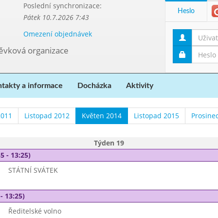
Poslední synchronizace:
Heslo
Pátek 10.7.2026 7:43
Omezení objednávek
pěvková organizace
takty a informace
Docházka
Aktivity
2011
Listopad 2012
Květen 2014
Listopad 2015
Prosine
Týden 19
5 - 13:25)
STÁTNÍ SVÁTEK
- 13:25)
Ředitelské volno