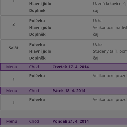
1
Hlavní jídlo
Uzená krkovice, š
Doplněk
čaj
Polévka
Ucha
2
Hlavní jídlo
Velikonoční nádiv
Doplněk
čaj
Polévka
Ucha
Salát
Hlavní jídlo
Studený talíř, pom
Doplněk
čaj
Menu
Chod
Čtvrtek 17. 4. 2014
Polévka
Velikonoční prázd
1
Menu
Chod
Pátek 18. 4. 2014
Polévka
Velikonoční prázd
1
Menu
Chod
Pondělí 21. 4. 2014