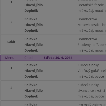
1
Hlavní jídlo
Bretaňské fazole,
Doplněk
mléko, čaj, moučn
Polévka
Bramborová
2
Hlavní jídlo
Masová kostka, b
Doplněk
mléko, čaj, moučn
Polévka
Bramborová
Salát
Hlavní jídlo
Studený talíř, pom
Doplněk
mléko, čaj, moučn
Menu
Chod
Středa 30. 4. 2014
Polévka
Kuřecí s noky
1
Hlavní jídlo
Vepřový guláš, ce
Doplněk
mléko, čaj, ovoce
Polévka
Kuřecí s noky
2
Hlavní jídlo
Lívance se skořicí
Doplněk
mléko, čaj, ovoce
Polévka
Pro malý zájem z