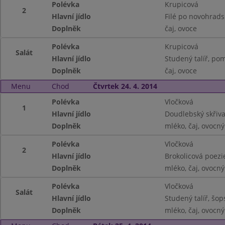
Polévka
Krupicová
2
Hlavní jídlo
Filé po novohrad
Doplněk
čaj, ovoce
Polévka
Krupicová
Salát
Hlavní jídlo
Studený talíř, po
Doplněk
čaj, ovoce
Menu
Chod
Čtvrtek 24. 4. 2014
Polévka
Vločková
1
Hlavní jídlo
Doudlebský skřiva
Doplněk
mléko, čaj, ovocný
Polévka
Vločková
2
Hlavní jídlo
Brokolicová poezi
Doplněk
mléko, čaj, ovocný
Polévka
Vločková
Salát
Hlavní jídlo
Studený talíř, šop
Doplněk
mléko, čaj, ovocný