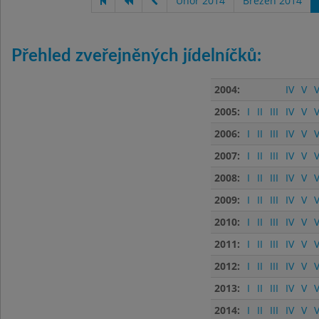
Únor 2014
Březen 2014
Přehled zveřejněných jídelníčků:
2004:
IV
V
V
2005:
I
II
III
IV
V
V
2006:
I
II
III
IV
V
V
2007:
I
II
III
IV
V
V
2008:
I
II
III
IV
V
V
2009:
I
II
III
IV
V
V
2010:
I
II
III
IV
V
V
2011:
I
II
III
IV
V
V
2012:
I
II
III
IV
V
V
2013:
I
II
III
IV
V
V
2014:
I
II
III
IV
V
V