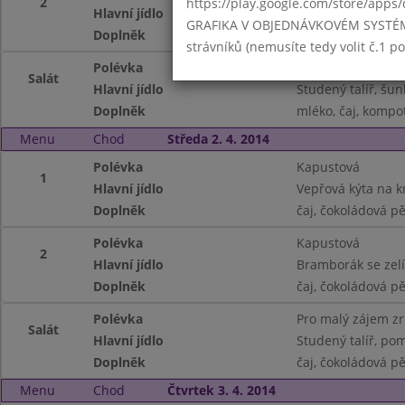
2
https://play.google.com/store/apps/
Hlavní jídlo
Kotlety s jablky, 
GRAFIKA V OBJEDNÁVKOVÉM SYSTÉMU -
Doplněk
mléko, čaj, kompo
strávníků (nemusíte tedy volit č.1 
Polévka
Masová
Salát
Hlavní jídlo
Studený talíř, šu
Doplněk
mléko, čaj, kompo
Menu
Chod
Středa 2. 4. 2014
Polévka
Kapustová
1
Hlavní jídlo
Vepřová kýta na 
Doplněk
čaj, čokoládová p
Polévka
Kapustová
2
Hlavní jídlo
Bramborák se zel
Doplněk
čaj, čokoládová p
Polévka
Pro malý zájem z
Salát
Hlavní jídlo
Studený talíř, pom
Doplněk
čaj, čokoládová p
Menu
Chod
Čtvrtek 3. 4. 2014