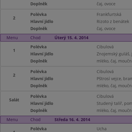
Doplněk
čaj, ovoce
Polévka
Frankfurtská
2
Hlavní jídlo
Rizoto z benátek
Doplněk
čaj, ovoce
Menu
Chod
Úterý 15. 4. 2014
Polévka
Cibulová
1
Hlavní jídlo
Znojemský guláš, 
Doplněk
mléko, čaj, moučn
Polévka
Cibulová
2
Hlavní jídlo
Pštrosí vejce, br
Doplněk
mléko, čaj, moučn
Polévka
Cibulová
Salát
Hlavní jídlo
Studený talíř, po
Doplněk
mléko, čaj, moučn
Menu
Chod
Středa 16. 4. 2014
Polévka
Ucha