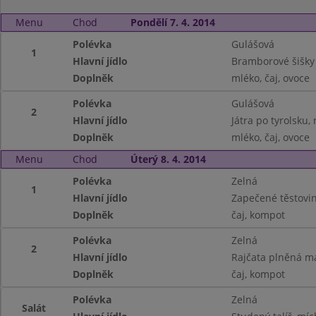
Menu
Chod
Pondělí 7. 4. 2014
Polévka
Gulášová
1
Hlavní jídlo
Bramborové šišk
Doplněk
mléko, čaj, ovoce
Polévka
Gulášová
2
Hlavní jídlo
Játra po tyrolsku, 
Doplněk
mléko, čaj, ovoce
Menu
Chod
Úterý 8. 4. 2014
Polévka
Zelná
1
Hlavní jídlo
Zapečené těstovi
Doplněk
čaj, kompot
Polévka
Zelná
2
Hlavní jídlo
Rajčata plněná m
Doplněk
čaj, kompot
Polévka
Zelná
Salát