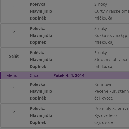
Polévka
S noky
1
Hlavní jídlo
Čufty v rajské omá
Doplněk
mléko, čaj
Polévka
S noky
2
Hlavní jídlo
Kuskusový nákyp
Doplněk
mléko, čaj
Polévka
S noky
Salát
Hlavní jídlo
Studený talíř, po
Doplněk
mléko, čaj
Menu
Chod
Pátek 4. 4. 2014
Polévka
Kmínová
1
Hlavní jídlo
Pečené kuř. stehno
Doplněk
čaj, ovoce
Polévka
Pro malý zájem z
2
Hlavní jídlo
Rýžové lečo
Doplněk
čaj, ovoce