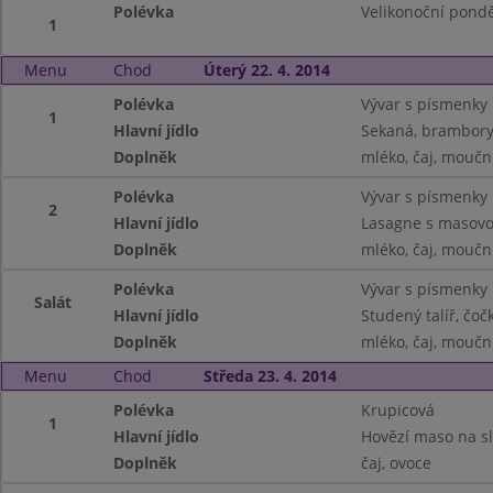
Polévka
Velikonoční pondě
1
Menu
Chod
Úterý 22. 4. 2014
Polévka
Vývar s písmenky
1
Hlavní jídlo
Sekaná, brambory
Doplněk
mléko, čaj, moučn
Polévka
Vývar s písmenky
2
Hlavní jídlo
Lasagne s masovo
Doplněk
mléko, čaj, moučn
Polévka
Vývar s písmenky
Salát
Hlavní jídlo
Studený talíř, čoč
Doplněk
mléko, čaj, moučn
Menu
Chod
Středa 23. 4. 2014
Polévka
Krupicová
1
Hlavní jídlo
Hovězí maso na sl
Doplněk
čaj, ovoce