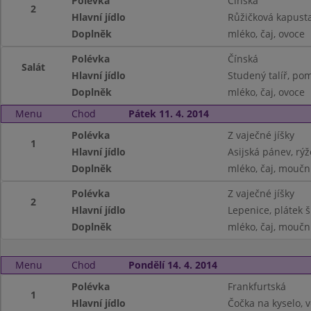
Polévka
Čínská
2
Hlavní jídlo
Růžičková kapust
Doplněk
mléko, čaj, ovoce
Polévka
Čínská
Salát
Hlavní jídlo
Studený talíř, pom
Doplněk
mléko, čaj, ovoce
Menu
Chod
Pátek 11. 4. 2014
Polévka
Z vaječné jíšky
1
Hlavní jídlo
Asijská pánev, rý
Doplněk
mléko, čaj, moučn
Polévka
Z vaječné jíšky
2
Hlavní jídlo
Lepenice, plátek 
Doplněk
mléko, čaj, moučn
Menu
Chod
Pondělí 14. 4. 2014
Polévka
Frankfurtská
1
Hlavní jídlo
Čočka na kyselo, v