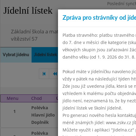
Poslední sync
Jídelní lístek
Pátek 3.7.2026
Zpráva pro strávníky od jíd
Omezení obje
Základní škola a mateřská škola Chodov, Praha 4, K
Platba stravného: platbu stravného n
vítězství 57
do 7. dne v měsíci dle kategorie (sk
věkových skupin jsou zařazováni žác
Vybrat jídelnu
Jídelní lístek
Historie
Kontakty a informace
Doch
daného věku (od 1. 9. 2026 do 31. 8.
Pokud máte v jídelníčku navoleno jídlo
Únor 2014
Březen 2014
vždy v pátek na následující týden htt
Zde jsou již uvedena jídla, která se
vzhledem k malému počtu objednávek
Menu
Chod
Úterý 1. 4. 2014
jídlo není, neznamená to, že by nezby
Polévka
Masová
jídelní lístek ve školní jídelně.
1
Hlavní jídlo
Fazolky na kyselo,
Pro generaci nového hesla kontaktujt
Doplněk
mléko, čaj, kompo
méně známých jídel: www.zskv.cz JÍ
Můžete využít i aplikaci "Jidelna.cz"
Polévka
Masová