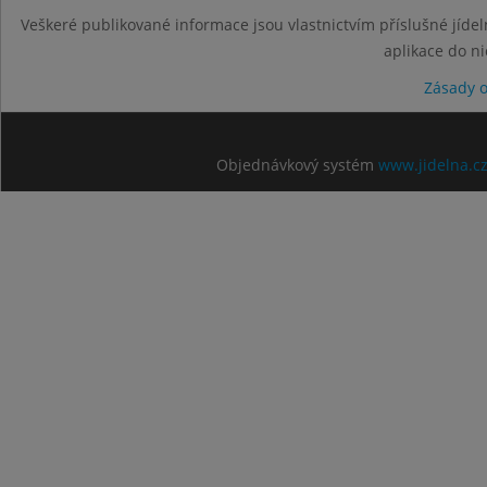
Veškeré publikované informace jsou vlastnictvím příslušné jídel
aplikace do n
Zásady 
Objednávkový systém
www.jidelna.c