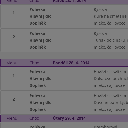
Menu
Chod
Pátek 25. 4. 2014
Polévka
Rýžová
1
Hlavní jídlo
Kuře na smetaně, 
Doplněk
mléko, čaj, ovoce
Polévka
Rýžová
2
Hlavní jídlo
Tuňák po čínsku, 
Doplněk
mléko, čaj, ovoce
Menu
Chod
Pondělí 28. 4. 2014
Polévka
Hovězí se svitkem
1
Hlavní jídlo
Dukátové buchtič
Doplněk
mléko, čaj, ovoce
Polévka
Hovězí se svitkem
2
Hlavní jídlo
Dušené papriky, 
Doplněk
mléko, čaj, ovoce
Menu
Chod
Úterý 29. 4. 2014
Polévka
Bramborová