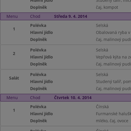
Hlavní jídlo
Studený talíř, míc
Doplněk
čaj, kompot
Menu
Chod
Středa 9. 4. 2014
Polévka
Selská
1
Hlavní jídlo
Obalovaná ryba v
Doplněk
čaj, malinový pud
Polévka
Selská
2
Hlavní jídlo
Vepřová kýta na z
Doplněk
čaj, malinový pud
Polévka
Selská
Salát
Hlavní jídlo
Studený talíř, po
Doplněk
čaj, malinový pud
Menu
Chod
Čtvrtek 10. 4. 2014
Polévka
Čínská
1
Hlavní jídlo
Furmanské haluš
Doplněk
mléko, čaj, ovoce