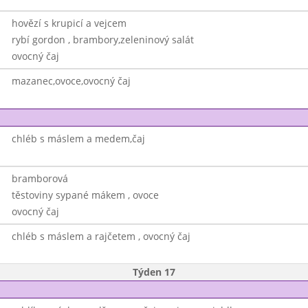
hovězí s krupicí a vejcem
rybí gordon , brambory,zeleninový salát
ovocný čaj
mazanec,ovoce,ovocný čaj
chléb s máslem a medem,čaj
bramborová
těstoviny sypané mákem , ovoce
ovocný čaj
chléb s máslem a rajčetem , ovocný čaj
Týden 17