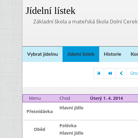
Jídelní lístek
Základní škola a mateřská škola Dolní Cere
Vybrat jídelnu
Jídelní lístek
Historie
Kon
Úno
Menu
Chod
Úterý 1. 4. 2014
Hlavní jídlo
Přesnídávka
Polévka
Oběd
Hlavní jídlo