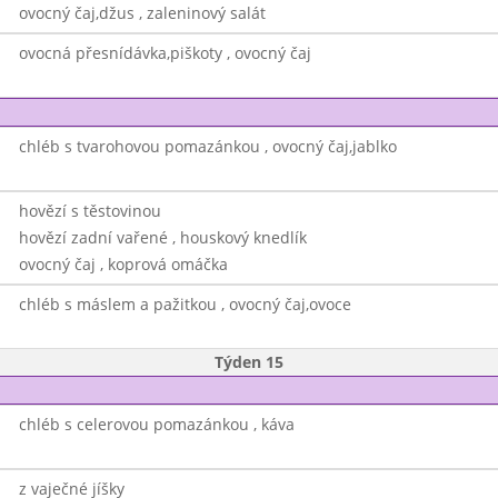
ovocný čaj,džus , zaleninový salát
ovocná přesnídávka,piškoty , ovocný čaj
chléb s tvarohovou pomazánkou , ovocný čaj,jablko
hovězí s těstovinou
hovězí zadní vařené , houskový knedlík
ovocný čaj , koprová omáčka
chléb s máslem a pažitkou , ovocný čaj,ovoce
Týden 15
chléb s celerovou pomazánkou , káva
z vaječné jíšky