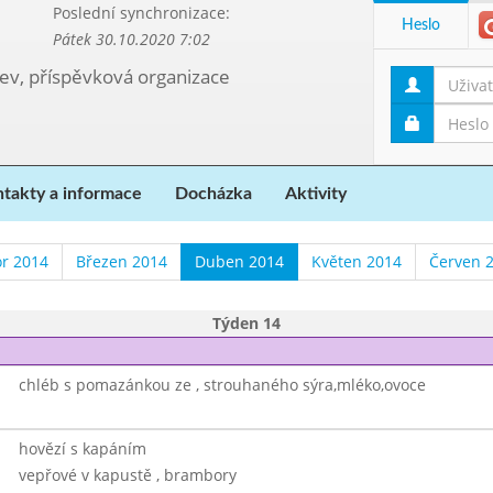
Poslední synchronizace:
Heslo
Pátek 30.10.2020 7:02
kev, příspěvková organizace
takty a informace
Docházka
Aktivity
r 2014
Březen 2014
Duben 2014
Květen 2014
Červen 
Týden 14
chléb s pomazánkou ze , strouhaného sýra,mléko,ovoce
hovězí s kapáním
vepřové v kapustě , brambory