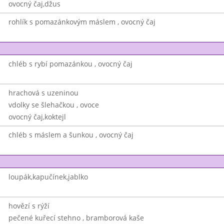
ovocný čaj,džus
rohlík s pomazánkovým máslem , ovocný čaj
chléb s rybí pomazánkou , ovocný čaj
hrachová s uzeninou
vdolky se šlehačkou , ovoce
ovocný čaj,koktejl
chléb s máslem a šunkou , ovocný čaj
loupák,kapučínek,jablko
hovězí s rýží
pečené kuřecí stehno , bramborová kaše