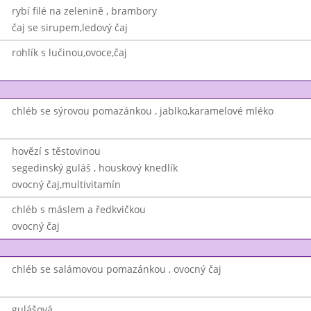
rybí filé na zelenině , brambory
čaj se sirupem,ledový čaj
rohlík s lučinou,ovoce,čaj
chléb se sýrovou pomazánkou , jablko,karamelové mléko
hovězí s těstovinou
segedinský guláš , houskový knedlík
ovocný čaj,multivitamín
chléb s máslem a ředkvičkou
ovocný čaj
chléb se salámovou pomazánkou , ovocný čaj
gulášová