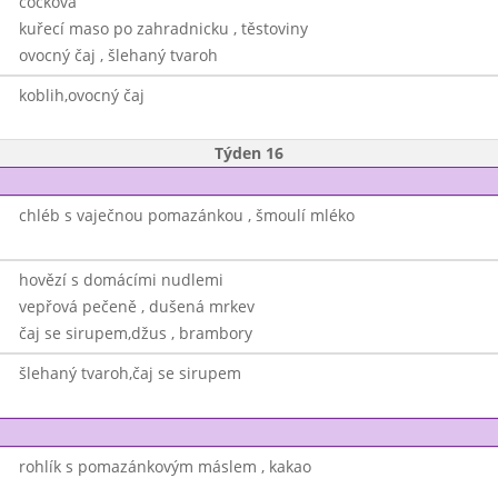
čočková
kuřecí maso po zahradnicku , těstoviny
ovocný čaj , šlehaný tvaroh
koblih,ovocný čaj
Týden 16
chléb s vaječnou pomazánkou , šmoulí mléko
hovězí s domácími nudlemi
vepřová pečeně , dušená mrkev
čaj se sirupem,džus , brambory
šlehaný tvaroh,čaj se sirupem
rohlík s pomazánkovým máslem , kakao