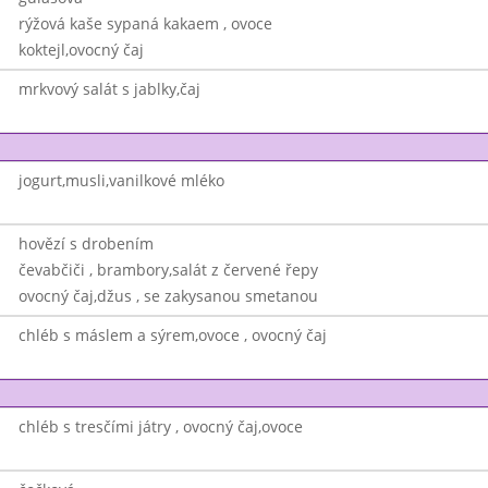
rýžová kaše sypaná kakaem , ovoce
koktejl,ovocný čaj
mrkvový salát s jablky,čaj
jogurt,musli,vanilkové mléko
hovězí s drobením
čevabčiči , brambory,salát z červené řepy
ovocný čaj,džus , se zakysanou smetanou
chléb s máslem a sýrem,ovoce , ovocný čaj
chléb s tresčími játry , ovocný čaj,ovoce