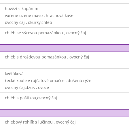
hovězí s kapáním
vařené uzené maso , hrachová kaše
ovocný čaj , okurky,chléb
chléb se sýrovou pomazánkou , ovocný čaj
chléb s droždovou pomazánkou , ovocný čaj
květáková
řecké koule v rajčatové omáčce , dušená rýže
ovocný čaj,džus , ovoce
chléb s paštikou,ovocný čaj
chlebový rohlík s lučinou , ovocný čaj