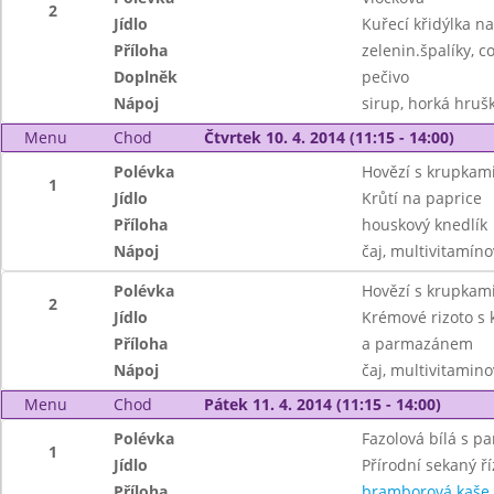
2
Jídlo
Kuřecí křidýlka 
Příloha
zelenin.špalíky, c
Doplněk
pečivo
Nápoj
sirup, horká hrušk
Menu
Chod
Čtvrtek 10. 4. 2014 (11:15 - 14:00)
Polévka
Hovězí s krupkam
1
Jídlo
Krůtí na paprice
Příloha
houskový knedlík
Nápoj
čaj, multivitamín
Polévka
Hovězí s krupkam
2
Jídlo
Krémové rizoto s 
Příloha
a parmazánem
Nápoj
čaj, multivitamin
Menu
Chod
Pátek 11. 4. 2014 (11:15 - 14:00)
Polévka
Fazolová bílá s p
1
Jídlo
Přírodní sekaný ří
Příloha
bramborová kaše