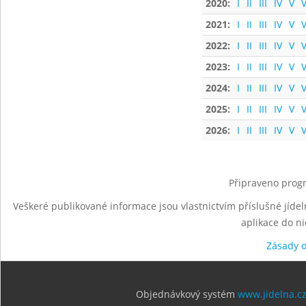
2020:
I
II
III
IV
V
V
2021:
I
II
III
IV
V
V
2022:
I
II
III
IV
V
V
2023:
I
II
III
IV
V
V
2024:
I
II
III
IV
V
V
2025:
I
II
III
IV
V
V
2026:
I
II
III
IV
V
V
Připraveno progr
Veškeré publikované informace jsou vlastnictvím příslušné jídel
aplikace do n
Zásady 
Objednávkový systém
www.jidelna.c