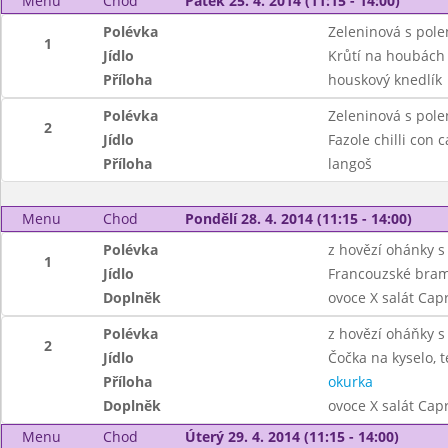
Menu
Chod
Pátek 25. 4. 2014 (11:15 - 14:00)
Polévka
Zeleninová s pole
1
Jídlo
Krůtí na houbách
Příloha
houskový knedlík
Polévka
Zeleninová s pole
2
Jídlo
Fazole chilli con 
Příloha
langoš
Menu
Chod
Pondělí 28. 4. 2014 (11:15 - 14:00)
Polévka
z hovězí ohánky 
1
Jídlo
Francouzské bra
Doplněk
ovoce X salát Cap
Polévka
z hovězí oháňky 
2
Jídlo
Čočka na kyselo, t
Příloha
okurka
Doplněk
ovoce X salát Cap
Menu
Chod
Úterý 29. 4. 2014 (11:15 - 14:00)