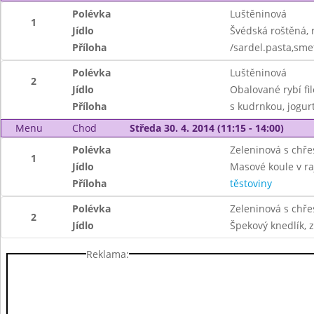
Polévka
Luštěninová
1
Jídlo
Švédská roštěná, 
Příloha
/sardel.pasta,sme
Polévka
Luštěninová
2
Jídlo
Obalované rybí fi
Příloha
s kudrnkou, jogur
Menu
Chod
Středa 30. 4. 2014 (11:15 - 14:00)
Polévka
Zeleninová s chř
1
Jídlo
Masové koule v r
Příloha
těstoviny
Polévka
Zeleninová s chř
2
Jídlo
Špekový knedlík, z
Reklama: