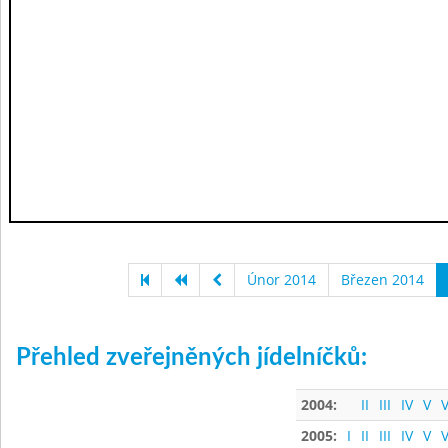
Únor 2014
Březen 2014
Přehled zveřejněných jídelníčků:
2004:
II
III
IV
V
V
2005:
I
II
III
IV
V
V