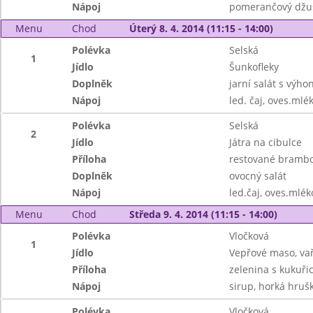
Nápoj
pomerančový džus
Menu
Chod
Úterý 8. 4. 2014 (11:15 - 14:00)
Polévka
Selská
1
Jídlo
Šunkofleky
Doplněk
jarní salát s výho
Nápoj
led. čaj, oves.ml
Polévka
Selská
2
Jídlo
Játra na cibulce
Příloha
restované bramb
Doplněk
ovocný salát
Nápoj
led.čaj, oves.mlé
Menu
Chod
Středa 9. 4. 2014 (11:15 - 14:00)
Polévka
Vločková
1
Jídlo
Vepřové maso, va
Příloha
zelenina s kukuřic
Nápoj
sirup, horká hrušk
Polévka
Vločková