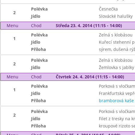
Polévka
Česnečka
2
Jídlo
Slovácké halušky
Menu
Chod
Středa 23. 4. 2014 (11:15 - 14:00)
Polévka
Zelná s klobásou
1
Jídlo
Kuřecí stehenní p
Příloha
sýrem, dušená rý
Polévka
Zelná s klobásou
2
Jídlo
Žemlovka s jablky
Menu
Chod
Čtvrtek 24. 4. 2014 (11:15 - 14:00)
Polévka
Porková s vločkam
1
Jídlo
Frankfurtská vepř
Příloha
bramborová kaše
Polévka
Porková s vločkam
2
Jídlo
Filet z tresky na 
Příloha
kroupové rizoto s