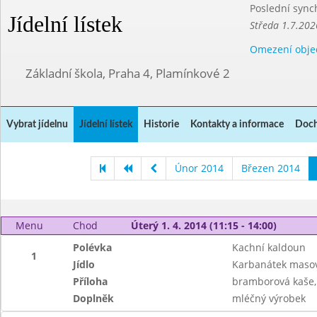
Poslední sync
Jídelní lístek
Středa 1.7.202
Omezení obje
Základní škola, Praha 4, Plamínkové 2
Vybrat jídelnu
Jídelní lístek
Historie
Kontakty a informace
Doch
Únor 2014
Březen 2014
Menu
Chod
Úterý 1. 4. 2014 (11:15 - 14:00)
Polévka
Kachní kaldoun
1
Jídlo
Karbanátek masov
Příloha
bramborová kaše, 
Doplněk
mléčný výrobek