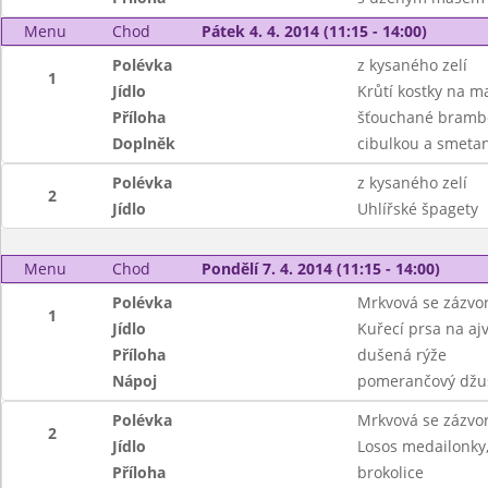
Menu
Chod
Pátek 4. 4. 2014 (11:15 - 14:00)
Polévka
z kysaného zelí
1
Jídlo
Krůtí kostky na m
Příloha
šťouchané brambo
Doplněk
cibulkou a smeta
Polévka
z kysaného zelí
2
Jídlo
Uhlířské špagety
Menu
Chod
Pondělí 7. 4. 2014 (11:15 - 14:00)
Polévka
Mrkvová se zázv
1
Jídlo
Kuřecí prsa na aj
Příloha
dušená rýže
Nápoj
pomerančový džus
Polévka
Mrkvová se zázv
2
Jídlo
Losos medailonky
Příloha
brokolice