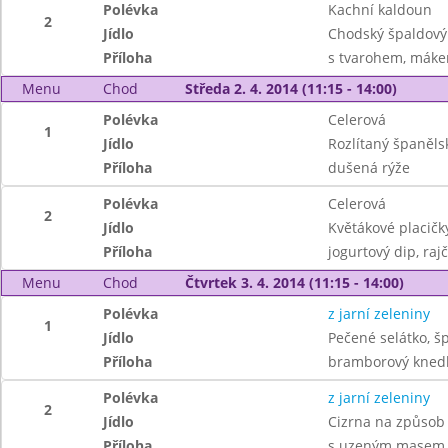
Polévka
Kachní kaldoun
2
Jídlo
Chodský špaldový
Příloha
s tvarohem, máke
Menu
Chod
Středa 2. 4. 2014 (11:15 - 14:00)
Polévka
Celerová
1
Jídlo
Rozlítaný španěls
Příloha
dušená rýže
Polévka
Celerová
2
Jídlo
Květákové placičk
Příloha
jogurtový dip, raj
Menu
Chod
Čtvrtek 3. 4. 2014 (11:15 - 14:00)
Polévka
z jarní zeleniny
1
Jídlo
Pečené selátko, š
Příloha
bramborový knedl
Polévka
z jarní zeleniny
2
Jídlo
Cizrna na způsob
Příloha
s uzeným masem 