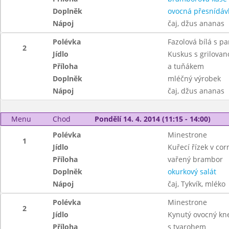
Doplněk
ovocná přesnídáv
Nápoj
čaj, džus ananas
Polévka
Fazolová bílá s p
2
Jídlo
Kuskus s grilovan
Příloha
a tuňákem
Doplněk
mléčný výrobek
Nápoj
čaj, džus ananas
Menu
Chod
Pondělí 14. 4. 2014 (11:15 - 14:00)
Polévka
Minestrone
1
Jídlo
Kuřecí řízek v cor
Příloha
vařený brambor
Doplněk
okurkový salát
Nápoj
čaj, Tykvík, mléko
Polévka
Minestrone
2
Jídlo
Kynutý ovocný kne
Příloha
s tvarohem