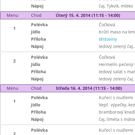
Nápoj
čaj, Tykvík, mléko
Menu
Chod
Úterý 15. 4. 2014 (11:15 - 14:00)
Polévka
Čočková
1
Jídlo
Krůtí maso na km
Příloha
těstoviny
Nápoj
ledový zelený čaj,
Polévka
Čočková
2
Jídlo
Hermelín pečený v 
Příloha
ledový salát s m
Nápoj
ledový zelený čaj,
Menu
Chod
Středa 16. 4. 2014 (11:15 - 14:00)
Polévka
Kuřecí s nudlemi
1
Jídlo
Vepř. výpečky, ke
Příloha
bramborový knedl
Nápoj
čaj, limeta s máto
Polévka
Kuřecí s nudlemi
2