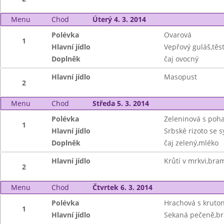
Menu
Chod
Úterý 4. 3. 2014
Polévka
Ovarová
1
Hlavní jídlo
Vepřový guláš,těs
Doplněk
čaj ovocný
Hlavní jídlo
Masopust
2
Menu
Chod
Středa 5. 3. 2014
Polévka
Zeleninová s poh
1
Hlavní jídlo
Srbské rizoto se 
Doplněk
čaj zelený,mléko
Hlavní jídlo
Krůtí v mrkvi,bra
2
Menu
Chod
Čtvrtek 6. 3. 2014
Polévka
Hrachová s kruto
1
Hlavní jídlo
Sekaná pečeně,b