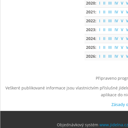
2020:
I
II
III
IV
V
V
2021:
I
II
III
IV
V
V
2022:
I
II
III
IV
V
V
2023:
I
II
III
IV
V
V
2024:
I
II
III
IV
V
V
2025:
I
II
III
IV
V
V
2026:
I
II
III
IV
V
V
Připraveno progr
Veškeré publikované informace jsou vlastnictvím příslušné jídel
aplikace do n
Zásady 
Objednávkový systém
www.jidelna.c