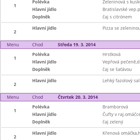
Polévka
Zeleninová s kus
1
Hlavní jídlo
Bratislavské vep.p
Doplněk
čaj s citrónem
Hlavní jídlo
Pizza se zelenino
2
Menu
Chod
Středa 19. 3. 2014
Polévka
Hrstková
1
Hlavní jídlo
Vepřová pečeně,d
Doplněk
čaj se šaťávou
Hlavní jídlo
Lehký fazolový sal
2
Menu
Chod
Čtvrtek 20. 3. 2014
Polévka
Bramborová
1
Hlavní jídlo
Čufty v raj.omáčce
Doplněk
čaj zelený
Hlavní jídlo
Křenová omáčka,h
2