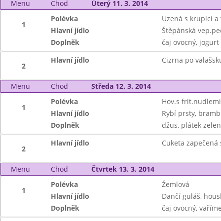
Menu
Chod
Úterý 11. 3. 2014
Polévka
Uzená s krupicí a
1
Hlavní jídlo
Štěpánská vep.pe
Doplněk
čaj ovocný, jogurt
Hlavní jídlo
Cizrna po valašsk
2
Menu
Chod
Středa 12. 3. 2014
Polévka
Hov.s frit.nudlemi
1
Hlavní jídlo
Rybí prsty, bramb
Doplněk
džus, plátek zelen
Hlavní jídlo
Cuketa zapečená 
2
Menu
Chod
Čtvrtek 13. 3. 2014
Polévka
Žemlová
1
Hlavní jídlo
Dančí guláš, hous
Doplněk
čaj ovocný, vařím