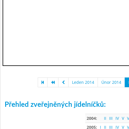
Leden 2014
Únor 2014
Přehled zveřejněných jídelníčků:
2004:
II
III
IV
V
V
2005:
I
II
III
IV
V
V