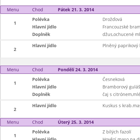
Menu
Chod
Pátek 21. 3. 2014
Polévka
Drožďová
1
Hlavní jídlo
Francouzské bra
Doplněk
džus,ochucené mlé
Hlavní jídlo
Plněný paprikový 
2
Menu
Chod
Pondělí 24. 3. 2014
Polévka
Česneková
1
Hlavní jídlo
Bramborový guláš
Doplněk
čaj s citrónem,ml
Hlavní jídlo
Kuskus s krab.ma
2
Menu
Chod
Úterý 25. 3. 2014
Polévka
Z bílých fazolí
1
Hlavní jídlo
Hovězí maso na di