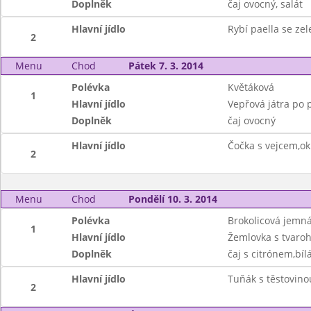
Doplněk
čaj ovocný, salát
Hlavní jídlo
Rybí paella se ze
2
Menu
Chod
Pátek 7. 3. 2014
Polévka
Květáková
1
Hlavní jídlo
Vepřová játra po 
Doplněk
čaj ovocný
Hlavní jídlo
Čočka s vejcem,o
2
Menu
Chod
Pondělí 10. 3. 2014
Polévka
Brokolicová jemn
1
Hlavní jídlo
Žemlovka s tvaroh
Doplněk
čaj s citrónem,bíl
Hlavní jídlo
Tuňák s těstovino
2