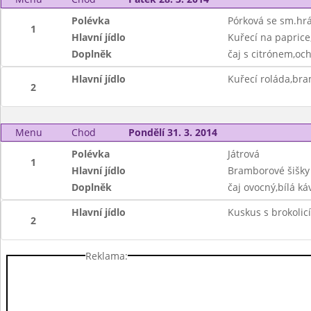
Polévka
Pórková se sm.hr
1
Hlavní jídlo
Kuřecí na paprice
Doplněk
čaj s citrónem,oc
Hlavní jídlo
Kuřecí roláda,br
2
Menu
Chod
Pondělí 31. 3. 2014
Polévka
Játrová
1
Hlavní jídlo
Bramborové šišky
Doplněk
čaj ovocný,bílá ká
Hlavní jídlo
Kuskus s brokolic
2
Reklama: