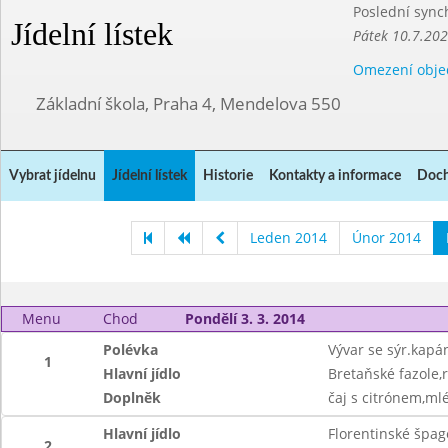
Poslední sync
Jídelní lístek
Pátek 10.7.20
Omezení obje
Základní škola, Praha 4, Mendelova 550
Vybrat jídelnu
Jídelní lístek
Historie
Kontakty a informace
Doch
Leden 2014
Únor 2014
Menu
Chod
Pondělí 3. 3. 2014
Polévka
Vývar se sýr.kapá
1
Hlavní jídlo
Bretaňské fazole,r
Doplněk
čaj s citrónem,ml
Hlavní jídlo
Florentinské špag
2