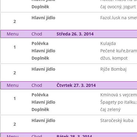
Doplněk
čaj ovocný, jogurt
Hlavní jídlo
Fazol.lusk na sme
2
Menu
Chod
Středa 26. 3. 2014
Polévka
Kulajda
1
Hlavní jídlo
Pečené kuře,bra
Doplněk
džus, kompot
Hlavní jídlo
Rýže Bombaj
2
Menu
Chod
Čtvrtek 27. 3. 2014
Polévka
Kmínová s vejcem
1
Hlavní jídlo
Špagety po italku,
Doplněk
čaj zelený
Hlavní jídlo
Staročeský kuba
2
Menu
Chod
Pátek 28. 3. 2014