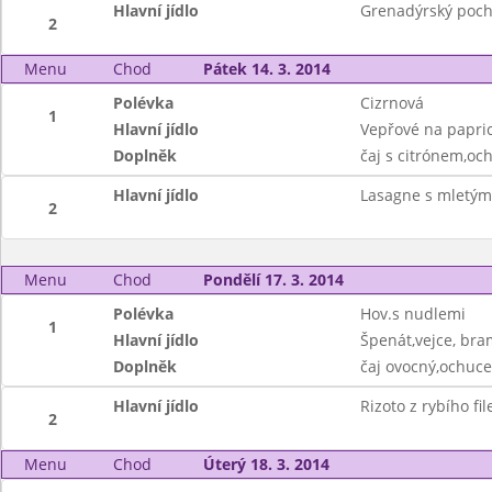
Hlavní jídlo
Grenadýrský poch
2
Menu
Chod
Pátek 14. 3. 2014
Polévka
Cizrnová
1
Hlavní jídlo
Vepřové na papric
Doplněk
čaj s citrónem,oc
Hlavní jídlo
Lasagne s mletý
2
Menu
Chod
Pondělí 17. 3. 2014
Polévka
Hov.s nudlemi
1
Hlavní jídlo
Špenát,vejce, br
Doplněk
čaj ovocný,ochuce
Hlavní jídlo
Rizoto z rybího fil
2
Menu
Chod
Úterý 18. 3. 2014