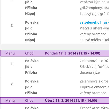
Jídlo
Vepřová kýta na 
Příloha
gril.žampiony, b
Nápoj
Ledový čaj s grán
Polévka
ze zeleného hráš
2
Jídlo
Platýs s uherským
Příloha
vařený brambor
Nápoj
sojové mléko s k
Menu
Chod
Pondělí 17. 3. 2014 (11:15 - 14:00)
Polévka
Zeleninová s dro
1
Jídlo
Srbská vepřová p
Příloha
dušená rýže
Polévka
Zeleninová s dro
2
Jídlo
Koprová omáčka, 
Příloha
vařený brambor
Menu
Chod
Úterý 18. 3. 2014 (11:15 - 14:00)
Polévka
Česnečka se sýro