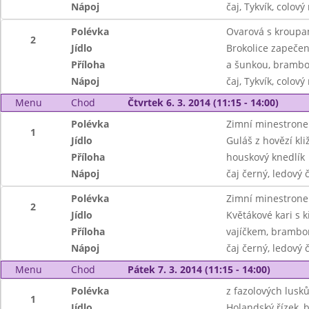
Nápoj
čaj, Tykvík, colový
Polévka
Ovarová s kroupa
2
Jídlo
Brokolice zapeče
Příloha
a šunkou, brambo
Nápoj
čaj, Tykvík, colový
Menu
Chod
Čtvrtek 6. 3. 2014 (11:15 - 14:00)
Polévka
Zimní minestrone
1
Jídlo
Guláš z hovězí kli
Příloha
houskový knedlík
Nápoj
čaj černý, ledový
Polévka
Zimní minestrone
2
Jídlo
Květákové kari s 
Příloha
vajíčkem, brambo
Nápoj
čaj černý, ledový
Menu
Chod
Pátek 7. 3. 2014 (11:15 - 14:00)
Polévka
z fazolových lusk
1
Jídlo
Holandský řízek,