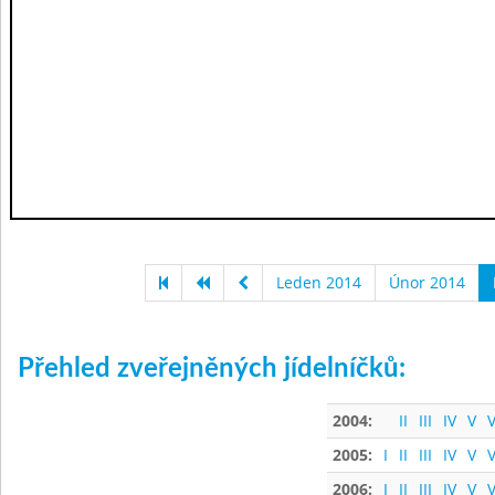
Leden 2014
Únor 2014
Přehled zveřejněných jídelníčků:
2004:
II
III
IV
V
V
2005:
I
II
III
IV
V
V
2006:
I
II
III
IV
V
V