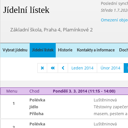
Poslední sync
Jídelní lístek
Středa 1.7.202
Omezení obje
Základní škola, Praha 4, Plamínkové 2
Vybrat jídelnu
Jídelní lístek
Historie
Kontakty a informace
Doch
Leden 2014
Únor 2014
Menu
Chod
Pondělí 3. 3. 2014 (11:15 - 14:00)
Polévka
Luštěninová
1
Jídlo
Těstoviny zapečen
Příloha
masem, pestem a
Polévka
Luštěninová
2