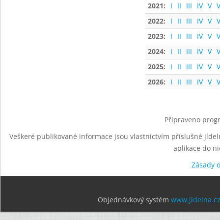
2021:
I
II
III
IV
V
V
2022:
I
II
III
IV
V
V
2023:
I
II
III
IV
V
V
2024:
I
II
III
IV
V
V
2025:
I
II
III
IV
V
V
2026:
I
II
III
IV
V
V
Připraveno progr
Veškeré publikované informace jsou vlastnictvím příslušné jídel
aplikace do n
Zásady 
Objednávkový systém
www.jidelna.c