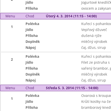
Jídlo
Jogurtové knedlíč
Příloha
ovocem a zakysa
Menu
Chod
Úterý 4. 3. 2014 (11:15 - 14:00)
Polévka
Kuřecí s pohanko
1
Jídlo
Vepřový džuveč
Příloha
dušená rýže
Doplněk
mléčný výrobek
Nápoj
čaj, džus, sirup
Polévka
Kuřecí s pohanko
2
Jídlo
Filet ze pstruha 
Příloha
vařený brambor, g
Doplněk
mléčný výrobek
Nápoj
čaj, džus, sirup
Menu
Chod
Středa 5. 3. 2014 (11:15 - 14:00)
Polévka
Ovarová s kroupa
1
Jídlo
Krůtí kostky na č
Příloha
bramborový knedl