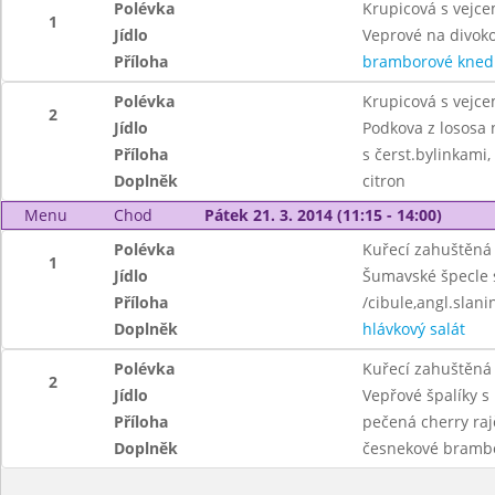
Polévka
Krupicová s vejc
1
Jídlo
Veprové na divok
Příloha
bramborové knedl
Polévka
Krupicová s vejc
2
Jídlo
Podkova z lososa 
Příloha
s čerst.bylinkami,
Doplněk
citron
Menu
Chod
Pátek 21. 3. 2014 (11:15 - 14:00)
Polévka
Kuřecí zahuštěná
1
Jídlo
Šumavské špecle 
Příloha
/cibule,angl.slani
Doplněk
hlávkový salát
Polévka
Kuřecí zahuštěná
2
Jídlo
Vepřové špalíky s
Příloha
pečená cherry raj
Doplněk
česnekové bramb