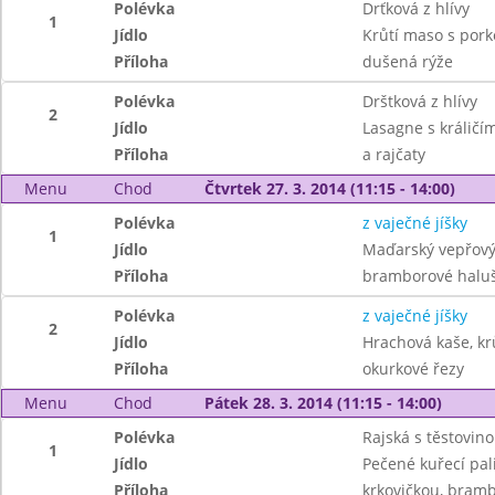
Polévka
Drťková z hlívy
1
Jídlo
Krůtí maso s por
Příloha
dušená rýže
Polévka
Drštková z hlívy
2
Jídlo
Lasagne s králič
Příloha
a rajčaty
Menu
Chod
Čtvrtek 27. 3. 2014 (11:15 - 14:00)
Polévka
z vaječné jíšky
1
Jídlo
Maďarský vepřový
Příloha
bramborové halu
Polévka
z vaječné jíšky
2
Jídlo
Hrachová kaše, kr
Příloha
okurkové řezy
Menu
Chod
Pátek 28. 3. 2014 (11:15 - 14:00)
Polévka
Rajská s těstovin
1
Jídlo
Pečené kuřecí pal
Příloha
krkovičkou, bram