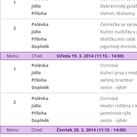
1
Jídlo
Debrecínský guláš
Příloha
stehen, těstoviny
Polévka
Česnečka se sýro
2
Jídlo
Kuřecí nudličky v
Příloha
těstíčku,míx salá
Doplněk
jogurtový dresink,
Menu
Chod
Středa 19. 3. 2014 (11:15 - 14:00)
Polévka
Cizrnová
1
Jídlo
Kuřecí prsa s mo
Příloha
vařený brambor
Doplněk
ovoce - výběr
Polévka
Cizrnová
2
Jídlo
Hovězí roštěná s 
Příloha
jasmínová rýže
Doplněk
ovoce - výběr
Menu
Chod
Čtvrtek 20. 3. 2014 (11:15 - 14:00)