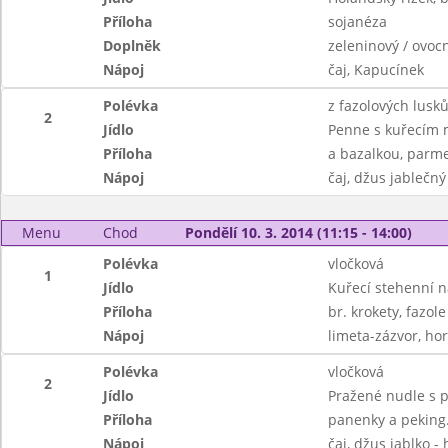
Příloha
sojanéza
Doplněk
zeleninový / ovocn
Nápoj
čaj, Kapucínek
Polévka
z fazolových lusk
2
Jídlo
Penne s kuřecím 
Příloha
a bazalkou, parm
Nápoj
čaj, džus jablečn
Menu
Chod
Pondělí 10. 3. 2014 (11:15 - 14:00)
Polévka
vločková
1
Jídlo
Kuřecí stehenní na
Příloha
br. krokety, fazol
Nápoj
limeta-zázvor, ho
Polévka
vločková
2
Jídlo
Pražené nudle s p
Příloha
panenky a peking
Nápoj
čaj, džus jablko -