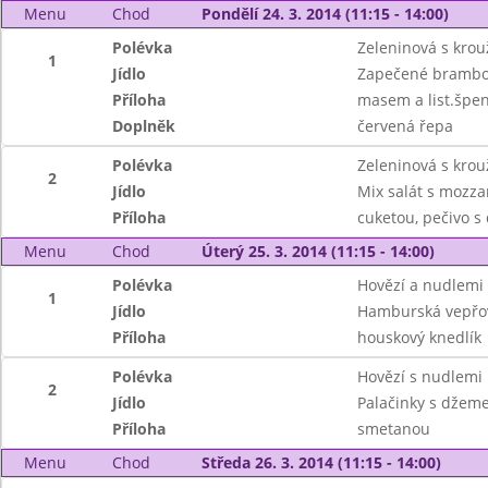
Menu
Chod
Pondělí 24. 3. 2014 (11:15 - 14:00)
Polévka
Zeleninová s krou
1
Jídlo
Zapečené brambo
Příloha
masem a list.špe
Doplněk
červená řepa
Polévka
Zeleninová s krou
2
Jídlo
Mix salát s mozzar
Příloha
cuketou, pečivo 
Menu
Chod
Úterý 25. 3. 2014 (11:15 - 14:00)
Polévka
Hovězí a nudlemi
1
Jídlo
Hamburská vepřov
Příloha
houskový knedlík
Polévka
Hovězí s nudlemi
2
Jídlo
Palačinky s džeme
Příloha
smetanou
Menu
Chod
Středa 26. 3. 2014 (11:15 - 14:00)