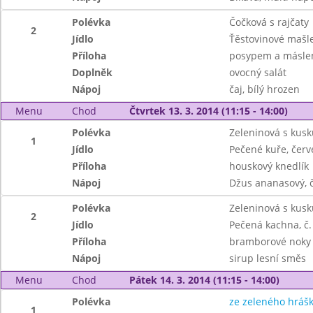
Polévka
Čočková s rajčaty
2
Jídlo
Ťěstovinové mašl
Příloha
posypem a másl
Doplněk
ovocný salát
Nápoj
čaj, bílý hrozen
Menu
Chod
Čtvrtek 13. 3. 2014 (11:15 - 14:00)
Polévka
Zeleninová s kus
1
Jídlo
Pečené kuře, červ
Příloha
houskový knedlík
Nápoj
Džus ananasový, č
Polévka
Zeleninová s kus
2
Jídlo
Pečená kachna, č. 
Příloha
bramborové noky
Nápoj
sirup lesní směs
Menu
Chod
Pátek 14. 3. 2014 (11:15 - 14:00)
Polévka
ze zeleného hráš
1