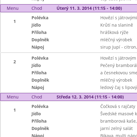
Menu
Chod
Úterý 11. 3. 2014 (11:15 - 14:00)
Polévka
Hovězí s játrovými
1
Jídlo
Krůtí na slanině
Příloha
hrášková rýže
Doplněk
mléčný výrobek
Nápoj
sirup Jupí - citron,
Polévka
Hovězí s játrovým
2
Jídlo
Pečený bramborá
Příloha
a česnekovou sm
Doplněk
mléčný výrobek
Nápoj
ledový čaj s lipo
Menu
Chod
Středa 12. 3. 2014 (11:15 - 14:00)
Polévka
Čočková s rajčaty
1
Jídlo
Švedské masové k
Příloha
bramborová kaše, 
Doplněk
jarní zelný salát
Nápoj
Bikava, multi nápo