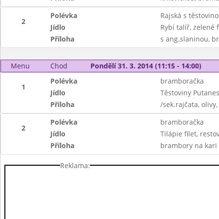
Polévka
Rajská s těstovin
2
Jídlo
Rybí talíř, zelené 
Příloha
s ang.slaninou, 
Menu
Chod
Pondělí 31. 3. 2014 (11:15 - 14:00)
Polévka
bramboračka
1
Jídlo
Těstoviny Putane
Příloha
/sek.rajčata, olivy,
Polévka
bramboračka
2
Jídlo
Tilápie filet, rest
Příloha
brambory na kari 
Reklama: