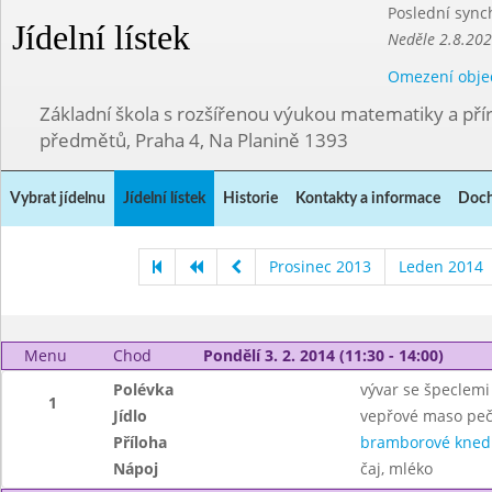
Poslední sync
Jídelní lístek
Neděle 2.8.20
Omezení obje
Základní škola s rozšířenou výukou matematiky a př
předmětů, Praha 4, Na Planině 1393
Vybrat jídelnu
Jídelní lístek
Historie
Kontakty a informace
Doch
Prosinec 2013
Leden 2014
Menu
Chod
Pondělí 3. 2. 2014 (11:30 - 14:00)
Polévka
vývar se špeclemi
1
Jídlo
vepřové maso peč
Příloha
bramborové knedl
Nápoj
čaj, mléko