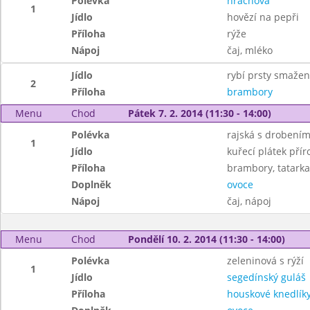
Polévka
hrachová
1
Jídlo
hovězí na pepři
Příloha
rýže
Nápoj
čaj, mléko
Jídlo
rybí prsty smaže
2
Příloha
brambory
Menu
Chod
Pátek 7. 2. 2014 (11:30 - 14:00)
Polévka
rajská s drobení
1
Jídlo
kuřecí plátek přír
Příloha
brambory, tatarka
Doplněk
ovoce
Nápoj
čaj, nápoj
Menu
Chod
Pondělí 10. 2. 2014 (11:30 - 14:00)
Polévka
zeleninová s rýží
1
Jídlo
segedínský guláš
Příloha
houskové knedlík