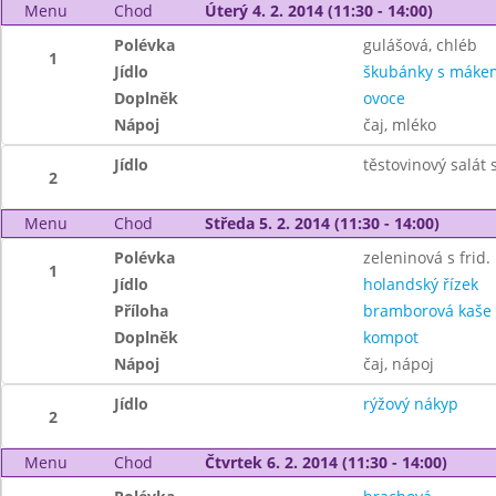
Menu
Chod
Úterý 4. 2. 2014 (11:30 - 14:00)
Polévka
gulášová, chléb
1
Jídlo
škubánky s máke
Doplněk
ovoce
Nápoj
čaj, mléko
Jídlo
těstovinový salát
2
Menu
Chod
Středa 5. 2. 2014 (11:30 - 14:00)
Polévka
zeleninová s frid
1
Jídlo
holandský řízek
Příloha
bramborová kaše
Doplněk
kompot
Nápoj
čaj, nápoj
Jídlo
rýžový nákyp
2
Menu
Chod
Čtvrtek 6. 2. 2014 (11:30 - 14:00)