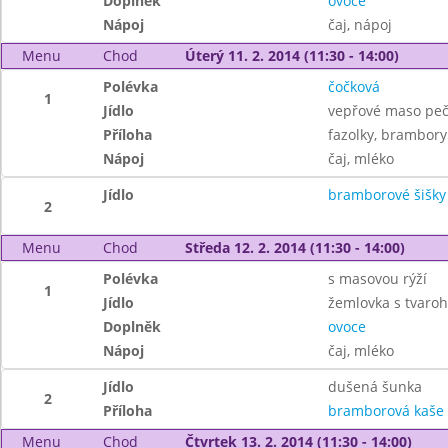
Doplněk
ovoce
Nápoj
čaj, nápoj
Menu
Chod
Úterý 11. 2. 2014 (11:30 - 14:00)
Polévka
čočková
1
Jídlo
vepřové maso pe
Příloha
fazolky, brambory
Nápoj
čaj, mléko
Jídlo
bramborové šišky
2
Menu
Chod
Středa 12. 2. 2014 (11:30 - 14:00)
Polévka
s masovou rýží
1
Jídlo
žemlovka s tvaroh
Doplněk
ovoce
Nápoj
čaj, mléko
Jídlo
dušená šunka
2
Příloha
bramborová kaše
Menu
Chod
Čtvrtek 13. 2. 2014 (11:30 - 14:00)