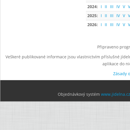
2024:
I
II
III
IV
V
V
2025:
I
II
III
IV
V
V
2026:
I
II
III
IV
V
V
Připraveno progr
Veškeré publikované informace jsou vlastnictvím příslušné jídel
aplikace do n
Zásady 
Objednávkový systém
www.jidelna.c