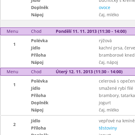
Jídlo
buchtičky s krém
Doplněk
ovoce
Nápoj
čaj, mléko
Menu
Chod
Pondělí 11. 11. 2013 (11:30 - 14:00)
Polévka
rýžová
1
Jídlo
kachní prsa, červe
Příloha
bramborové kned
Nápoj
čaj, nápoj
Menu
Chod
Úterý 12. 11. 2013 (11:30 - 14:00)
Polévka
celerová s opeče
1
Jídlo
smažené rybí filé
Příloha
brambory, tatarka
Doplněk
jogurt
Nápoj
čaj, mléko
Jídlo
vepřové na kmíně
2
Příloha
těstoviny