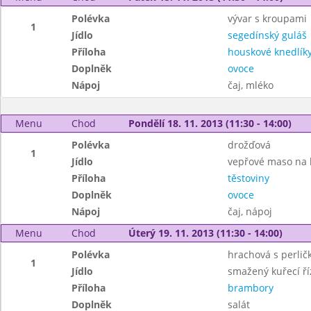
Polévka
vývar s kroupami
1
Jídlo
segedínský guláš
Příloha
houskové knedlík
Doplněk
ovoce
Nápoj
čaj, mléko
Menu
Chod
Pondělí 18. 11. 2013 (11:30 - 14:00)
Polévka
drožďová
1
Jídlo
vepřové maso na 
Příloha
těstoviny
Doplněk
ovoce
Nápoj
čaj, nápoj
Menu
Chod
Úterý 19. 11. 2013 (11:30 - 14:00)
Polévka
hrachová s perlič
1
Jídlo
smažený kuřecí ří
Příloha
brambory
Doplněk
salát