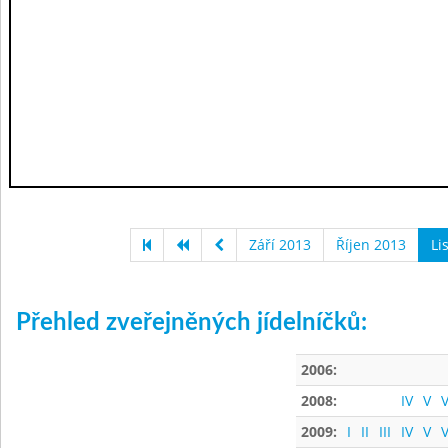
Září 2013
Říjen 2013
Li
Přehled zveřejněných jídelníčků:
2006:
2008:
IV
V
V
2009:
I
II
III
IV
V
V