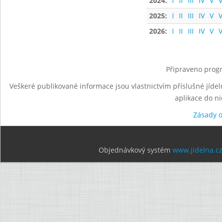
2024:
I
II
III
IV
V
V
2025:
I
II
III
IV
V
V
2026:
I
II
III
IV
V
V
Připraveno progr
Veškeré publikované informace jsou vlastnictvím příslušné jídel
aplikace do n
Zásady 
Objednávkový systém
www.jidelna.c