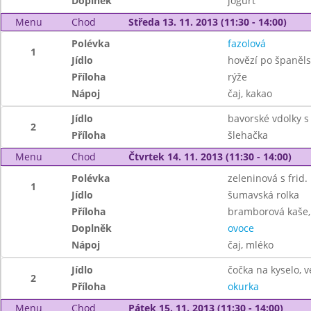
Doplněk
jogurt
Menu
Chod
Středa 13. 11. 2013 (11:30 - 14:00)
Polévka
fazolová
1
Jídlo
hovězí po španěl
Příloha
rýže
Nápoj
čaj, kakao
Jídlo
bavorské vdolky s
2
Příloha
šlehačka
Menu
Chod
Čtvrtek 14. 11. 2013 (11:30 - 14:00)
Polévka
zeleninová s frid
1
Jídlo
šumavská rolka
Příloha
bramborová kaše, 
Doplněk
ovoce
Nápoj
čaj, mléko
Jídlo
čočka na kyselo, v
2
Příloha
okurka
Menu
Chod
Pátek 15. 11. 2013 (11:30 - 14:00)