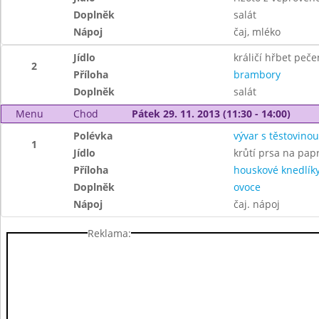
Doplněk
salát
Nápoj
čaj, mléko
Jídlo
králičí hřbet peče
2
Příloha
brambory
Doplněk
salát
Menu
Chod
Pátek 29. 11. 2013 (11:30 - 14:00)
Polévka
vývar s těstovinou
1
Jídlo
krůtí prsa na pap
Příloha
houskové knedlík
Doplněk
ovoce
Nápoj
čaj. nápoj
Reklama: