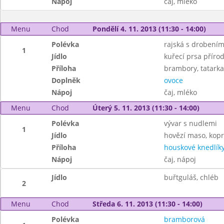
Nápoj
čaj, mléko
Menu
Chod
Pondělí 4. 11. 2013 (11:30 - 14:00)
Polévka
rajská s drobení
1
Jídlo
kuřecí prsa příro
Příloha
brambory, tatarka
Doplněk
ovoce
Nápoj
čaj, mléko
Menu
Chod
Úterý 5. 11. 2013 (11:30 - 14:00)
Polévka
vývar s nudlemi
1
Jídlo
hovězí maso, kop
Příloha
houskové knedlík
Nápoj
čaj, nápoj
Jídlo
buřtguláš, chléb
2
Menu
Chod
Středa 6. 11. 2013 (11:30 - 14:00)
Polévka
bramborová