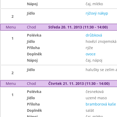
Nápoj
čaj, mléko
Jídlo
rýžový nákyp
2
Menu
Chod
Středa 20. 11. 2013 (11:30 - 14:00)
Polévka
drůbková
1
Jídlo
hovězí znojemská
Příloha
rýže
Doplněk
ovoce
Nápoj
čaj, nápoj
Jídlo
halušky se zelím 
2
Menu
Chod
Čtvrtek 21. 11. 2013 (11:30 - 14:00)
Polévka
česneková
1
Jídlo
uzené maso
Příloha
bramborová kaše
Doplněk
salát
Nápoj
čaj, mléko