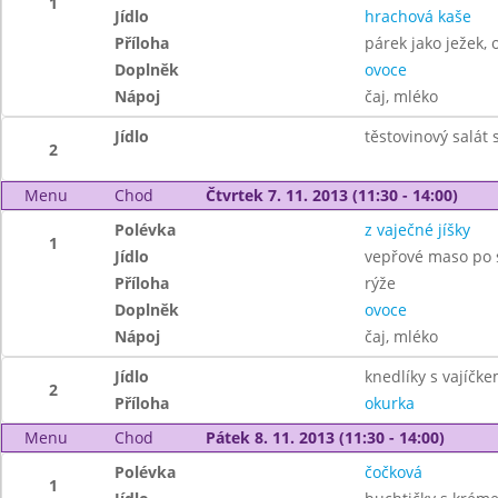
1
Jídlo
hrachová kaše
Příloha
párek jako ježek, 
Doplněk
ovoce
Nápoj
čaj, mléko
Jídlo
těstovinový salát
2
Menu
Chod
Čtvrtek 7. 11. 2013 (11:30 - 14:00)
Polévka
z vaječné jíšky
1
Jídlo
vepřové maso po 
Příloha
rýže
Doplněk
ovoce
Nápoj
čaj, mléko
Jídlo
knedlíky s vajíčk
2
Příloha
okurka
Menu
Chod
Pátek 8. 11. 2013 (11:30 - 14:00)
Polévka
čočková
1