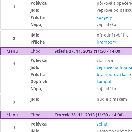
Polévka
pórková s opečen
1
Jídlo
vepřové po italsk
Příloha
špagety
Nápoj
čaj, mléko
Jídlo
přírodní rybí filé
2
Příloha
brambory
Menu
Chod
Středa 27. 11. 2013 (11:30 - 14:00)
Polévka
vločková
1
Jídlo
vepřové na houb
Příloha
bramborová kaše
Doplněk
kompot
Nápoj
čaj, mléko
Jídlo
nudle s mákem
2
Menu
Chod
Čtvrtek 28. 11. 2013 (11:30 - 14:00)
Polévka
zelná
1
Jídlo
rizoto z vepřové