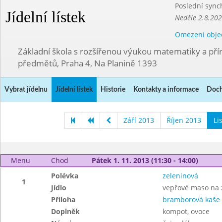
Poslední sync
Jídelní lístek
Neděle 2.8.20
Omezení obje
Základní škola s rozšířenou výukou matematiky a př
předmětů, Praha 4, Na Planině 1393
Vybrat jídelnu
Jídelní lístek
Historie
Kontakty a informace
Doch
Září 2013
Říjen 2013
Li
Menu
Chod
Pátek 1. 11. 2013 (11:30 - 14:00)
Polévka
zeleninová
1
Jídlo
vepřové maso na 
Příloha
bramborová kaše
Doplněk
kompot, ovoce