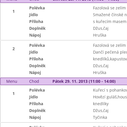
Polévka
Fazolová se zelím
1
Jídlo
Smažené čínské n
Příloha
s kuřecím masem 
Doplněk
Džus,čaj
Nápoj
Hruška
Polévka
Fazolová se zelím
2
Jídlo
Dančí pečená ple
Příloha
knedlíků,kapustov
Doplněk
Džus,čaj
Nápoj
Hruška
Menu
Chod
Pátek 29. 11. 2013 (11:00 - 14:00)
Polévka
Kuřecí s pohank
1
Jídlo
Hovězí guláš,hou
Příloha
knedlíky
Doplněk
Džus,čaj
Nápoj
Tyčinka