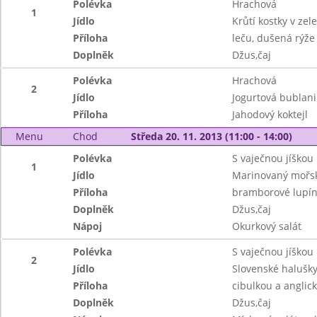
Polévka
Hrachová
1
Jídlo
Krůtí kostky v ze
Příloha
leču, dušená rýže
Doplněk
Džus,čaj
Polévka
Hrachová
2
Jídlo
Jogurtová bublan
Příloha
Jahodový koktejl
Menu
Chod
Středa 20. 11. 2013 (11:00 - 14:00)
Polévka
S vaječnou jíškou
1
Jídlo
Marinovaný mořsk
Příloha
bramborové lupín
Doplněk
Džus,čaj
Nápoj
Okurkový salát
Polévka
S vaječnou jíškou
2
Jídlo
Slovenské halušky
Příloha
cibulkou a anglic
Doplněk
Džus,čaj