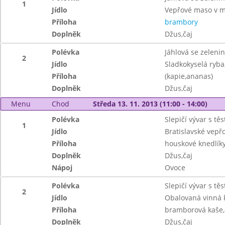
1
Jídlo
Vepřové maso v m
Příloha
brambory
Doplněk
Džus,čaj
Polévka
Jáhlová se zeleni
2
Jídlo
Sladkokyselá ryba
Příloha
(kapie,ananas)
Doplněk
Džus,čaj
Menu
Chod
Středa 13. 11. 2013 (11:00 - 14:00)
Polévka
Slepičí vývar s tě
1
Jídlo
Bratislavské vepř
Příloha
houskové knedlík
Doplněk
Džus,čaj
Nápoj
Ovoce
Polévka
Slepičí vývar s tě
2
Jídlo
Obalovaná vinná 
Příloha
bramborová kaše,
Doplněk
Džus,čaj