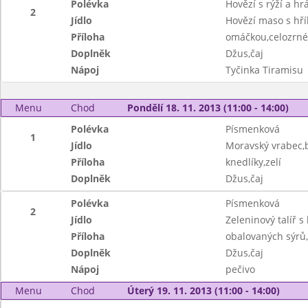
Polévka
Hovězí s rýží a h
2
Jídlo
Hovězí maso s hř
Příloha
omáčkou,celozrné
Doplněk
Džus,čaj
Nápoj
Tyčinka Tiramisu
Menu
Chod
Pondělí 18. 11. 2013 (11:00 - 14:00)
Polévka
Písmenková
1
Jídlo
Moravský vrabec
Příloha
knedlíky,zelí
Doplněk
Džus,čaj
Polévka
Písmenková
2
Jídlo
Zeleninový talíř s
Příloha
obalovaných sýrů
Doplněk
Džus,čaj
Nápoj
pečivo
Menu
Chod
Úterý 19. 11. 2013 (11:00 - 14:00)