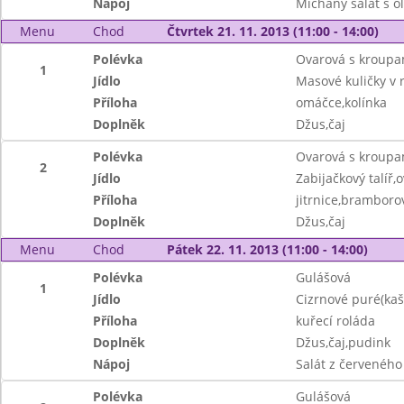
Nápoj
Míchaný salát s o
Menu
Chod
Čtvrtek 21. 11. 2013 (11:00 - 14:00)
Polévka
Ovarová s kroupam
1
Jídlo
Masové kuličky v 
Příloha
omáčce,kolínka
Doplněk
Džus,čaj
Polévka
Ovarová s kroupam
2
Jídlo
Zabijačkový talíř,
Příloha
jitrnice,bramboro
Doplněk
Džus,čaj
Menu
Chod
Pátek 22. 11. 2013 (11:00 - 14:00)
Polévka
Gulášová
1
Jídlo
Cizrnové puré(kaš
Příloha
kuřecí roláda
Doplněk
Džus,čaj,pudink
Nápoj
Salát z červeného 
Polévka
Gulášová