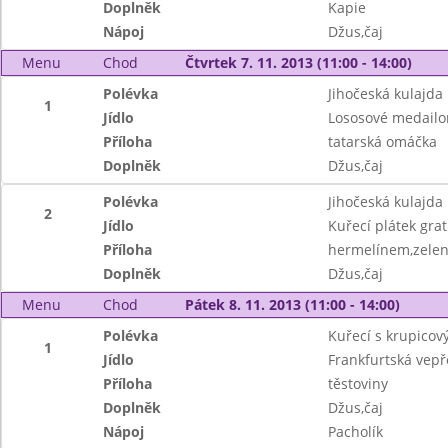
Doplněk
Kapie
Nápoj
Džus,čaj
Menu
Chod
Čtvrtek 7. 11. 2013 (11:00 - 14:00)
Polévka
Jihočeská kulajda
1
Jídlo
Lososové medailo
Příloha
tatarská omáčka
Doplněk
Džus,čaj
Polévka
Jihočeská kulajda
2
Jídlo
Kuřecí plátek gra
Příloha
hermelínem,zelen
Doplněk
Džus,čaj
Menu
Chod
Pátek 8. 11. 2013 (11:00 - 14:00)
Polévka
Kuřecí s krupicov
1
Jídlo
Frankfurtská vep
Příloha
těstoviny
Doplněk
Džus,čaj
Nápoj
Pacholík