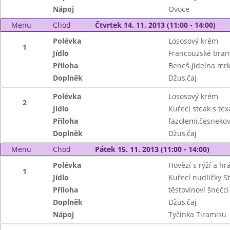
Nápoj
Ovoce
Menu
Chod
Čtvrtek 14. 11. 2013 (11:00 - 14:00)
Polévka
Lososový krém
1
Jídlo
Francouzské bram
Příloha
Beneš.jídelna mr
Doplněk
Džus,čaj
Polévka
Lososový krém
2
Jídlo
Kuřecí steak s te
Příloha
fazolemi,česnekov
Doplněk
Džus,čaj
Menu
Chod
Pátek 15. 11. 2013 (11:00 - 14:00)
Polévka
Hovězí s rýží a h
1
Jídlo
Kuřecí nudličky S
Příloha
těstovinoví šnečci
Doplněk
Džus,čaj
Nápoj
Tyčinka Tiramisu