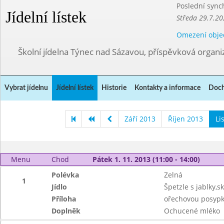
Poslední sync
Jídelní lístek
Středa 29.7.20
Omezení obje
Školní jídelna Týnec nad Sázavou, příspěvková organi
Vybrat jídelnu
Jídelní lístek
Historie
Kontakty a informace
Doch
Září 2013
Říjen 2013
Li
Menu
Chod
Pátek 1. 11. 2013 (11:00 - 14:00)
Polévka
Zelná
1
Jídlo
Špetzle s jablky,sk
Příloha
ořechovou posyp
Doplněk
Ochucené mléko