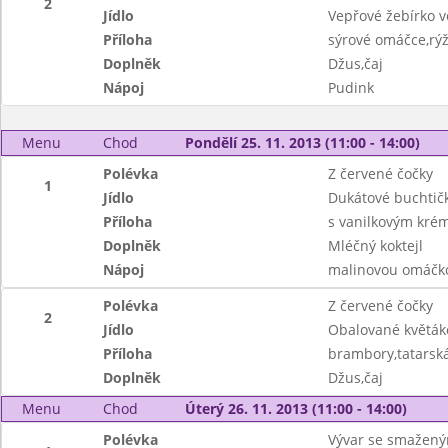
2
Jídlo
Vepřové žebírko v
Příloha
sýrové omáčce,rý
Doplněk
Džus,čaj
Nápoj
Pudink
Menu
Chod
Pondělí 25. 11. 2013 (11:00 - 14:00)
Polévka
Z červené čočky
1
Jídlo
Dukátové buchtič
Příloha
s vanilkovým kr
Doplněk
Mléčný koktejl
Nápoj
malinovou omáčk
Polévka
Z červené čočky
2
Jídlo
Obalované květák
Příloha
brambory,tatarsk
Doplněk
Džus,čaj
Menu
Chod
Úterý 26. 11. 2013 (11:00 - 14:00)
Polévka
Vývar se smažen