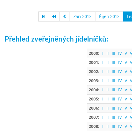
Září 2013
Říjen 2013
Li
Přehled zveřejněných jídelníčků:
2000:
I
II
III
IV
V
V
2001:
I
II
III
IV
V
V
2002:
I
II
III
IV
V
V
2003:
I
II
III
IV
V
V
2004:
I
II
III
IV
V
V
2005:
I
II
III
IV
V
V
2006:
I
II
III
IV
V
V
2007:
I
II
III
IV
V
V
2008:
I
II
III
IV
V
V