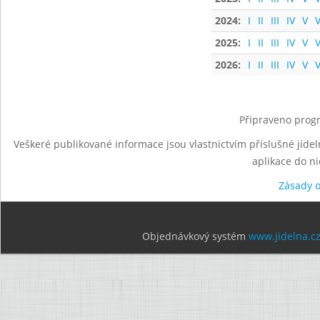
2024:
I
II
III
IV
V
V
2025:
I
II
III
IV
V
V
2026:
I
II
III
IV
V
V
Připraveno progr
Veškeré publikované informace jsou vlastnictvím příslušné jídel
aplikace do n
Zásady 
Objednávkový systém
www.jidelna.c