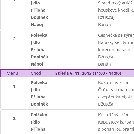
Jídlo
Segedínský guláš 
Příloha
houskové knedlík
Doplněk
Džus,čaj
Nápoj
Banán
Polévka
Česnečka se sýre
2
Jídlo
Halušky se čtyřmi
Příloha
kuřecím masem
Doplněk
Džus,čaj
Nápoj
Banán
Menu
Chod
Středa 6. 11. 2013 (11:00 - 14:00)
Polévka
Kukuřičný krém
1
Jídlo
Čočka s tomatovo
Příloha
a vepřenkami,oku
Doplněk
Džus,čaj
Polévka
Kukuřičný krém
2
Jídlo
Kapustový karban
Příloha
s pohankou,bram