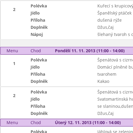
Polévka
Kuřecí s krupicov
2
Jídlo
Španělský ptáček
Příloha
dušená rýže
Doplněk
Džus,čaj
Nápoj
šlehaný tvaroh s
Menu
Chod
Pondělí 11. 11. 2013 (11:00 - 14:00)
Polévka
Špenátová s cizr
1
Jídlo
Domácí plněné bu
Příloha
tvarohem
Doplněk
Kakao
Polévka
Špenátová s cizr
2
Jídlo
Svatomartinská hu
Příloha
se slaninou,dušen
Doplněk
Džus,čaj
Menu
Chod
Úterý 12. 11. 2013 (11:00 - 14:00)
Polévka
Jáhlová se zeleni