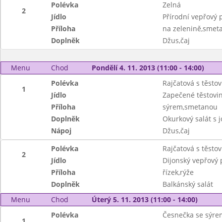
Polévka
Zelná
2
Jídlo
Přírodní vepřový 
Příloha
na zelenině,smet
Doplněk
Džus,čaj
Menu
Chod
Pondělí 4. 11. 2013 (11:00 - 14:00)
Polévka
Rajčatová s těsto
1
Jídlo
Zapečené těstovi
Příloha
sýrem,smetanou
Doplněk
Okurkový salát s 
Nápoj
Džus,čaj
Polévka
Rajčatová s těsto
2
Jídlo
Dijonský vepřový 
Příloha
řízek,rýže
Doplněk
Balkánský salát
Menu
Chod
Úterý 5. 11. 2013 (11:00 - 14:00)
Polévka
Česnečka se sýre
1