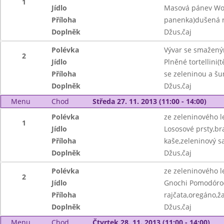
1
Jídlo
Masová pánev Wok
Příloha
panenka)dušená 
Doplněk
Džus,čaj
Polévka
Vývar se smažen
2
Jídlo
Plněné tortellini(t
Příloha
se zeleninou a š
Doplněk
Džus,čaj
Menu
Chod
Středa 27. 11. 2013 (11:00 - 14:00)
Polévka
ze zeleninového l
1
Jídlo
Lososové prsty,b
Příloha
kaše,zeleninový sa
Doplněk
Džus,čaj
Polévka
ze zeleninového l
2
Jídlo
Gnochi Pomodóro
Příloha
rajčata,oregáno,ž
Doplněk
Džus,čaj
Menu
Chod
Čtvrtek 28. 11. 2013 (11:00 - 14:00)