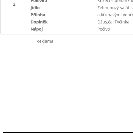
Polévka
Kuřecí s pohank
2
Jídlo
Zeleninový salát s
Příloha
a křupavými vepř
Doplněk
Džus,čaj,Tyčinka
Nápoj
Pečivo
Reklama: