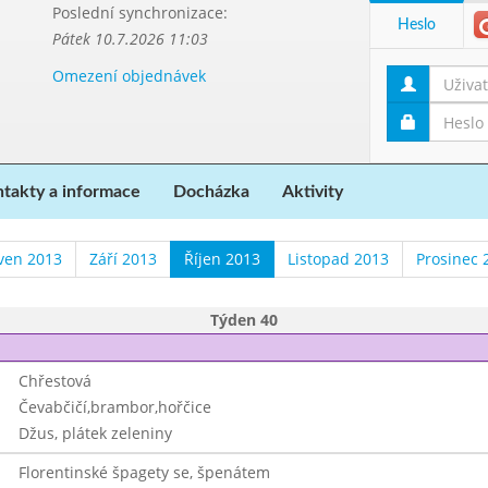
Poslední synchronizace:
Heslo
Pátek 10.7.2026 11:03
Omezení objednávek
takty a informace
Docházka
Aktivity
ven 2013
Září 2013
Říjen 2013
Listopad 2013
Prosinec 
Týden 40
Chřestová
Čevabčičí,brambor,hořčice
Džus, plátek zeleniny
Florentinské špagety se, špenátem