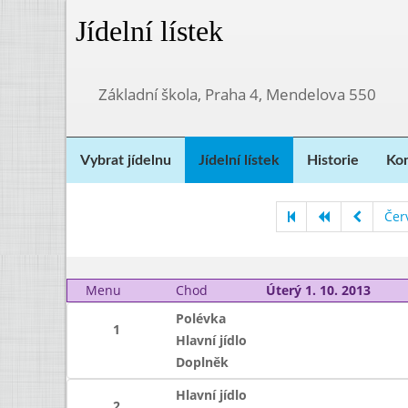
Jídelní lístek
Základní škola, Praha 4, Mendelova 550
Vybrat jídelnu
Jídelní lístek
Historie
Kon
Čer
Menu
Chod
Úterý 1. 10. 2013
Polévka
1
Hlavní jídlo
Doplněk
Hlavní jídlo
2