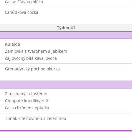
čaj se šťávou,mléko
Lahůdková čočka
Týden 41
Kulajda
Žemlovka s tvarohem a jablkem
čaj ovocný,bílá káva, ovoce
Grenadýrský pochod,okurka
Z míchaných luštěnin
Chlupaté knedlíky,zelí
čaj s citrónem, oplatka
Tuňák s těstovinou a zeleninou