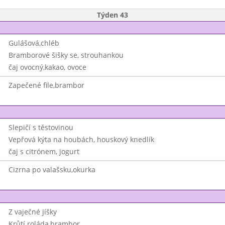
Týden 43
Gulášová,chléb
Bramborové šišky se, strouhankou
čaj ovocný,kakao, ovoce
Zapečené file,brambor
Slepičí s těstovinou
Vepřová kýta na houbách, houskový knedlík
čaj s citrónem, jogurt
Cizrna po valašsku,okurka
Z vaječné jíšky
Krůtí roláda,brambor