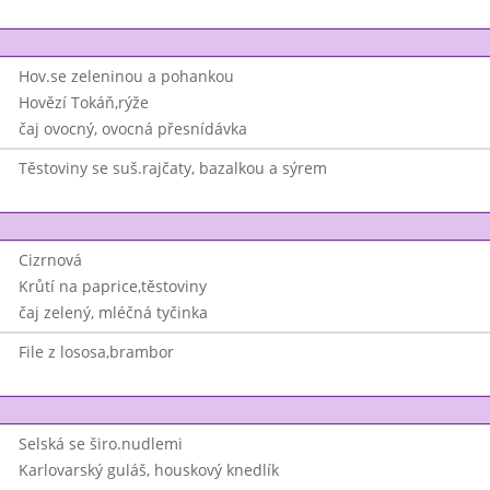
Hov.se zeleninou a pohankou
Hovězí Tokáň,rýže
čaj ovocný, ovocná přesnídávka
Těstoviny se suš.rajčaty, bazalkou a sýrem
Cizrnová
Krůtí na paprice,těstoviny
čaj zelený, mléčná tyčinka
File z lososa,brambor
Selská se širo.nudlemi
Karlovarský guláš, houskový knedlík