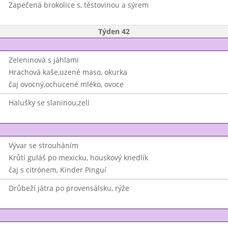
Zapečená brokolice s, těstovinou a sýrem
Týden 42
Zeleninová s jáhlami
Hrachová kaše,uzené maso, okurka
čaj ovocný,ochucené mléko, ovoce
Halušky se slaninou,zelí
Vývar se strouháním
Krůtí guláš po mexicku, houskový knedlík
čaj s citrónem, Kinder Pinguí
Drůbeží játra po provensálsku, rýže