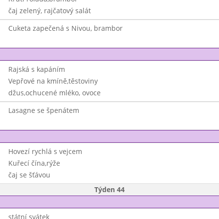
čaj zelený, rajčatový salát
Cuketa zapečená s Nivou, brambor
Rajská s kapáním
Vepřové na kmíně,těstoviny
džus,ochucené mléko, ovoce
Lasagne se špenátem
Hovezí rychlá s vejcem
Kuřecí čína,rýže
čaj se šťávou
Týden 44
státní svátek