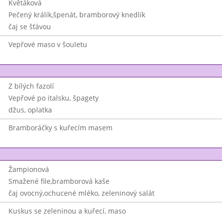
Květáková
Pečený králík,špenát, bramborový knedlík
čaj se šťávou
Vepřové maso v šouletu
Z bílých fazolí
Vepřové po italsku, špagety
džus, oplatka
Bramboráčky s kuřecím masem
Žampionová
Smažené file,bramborová kaše
čaj ovocný,ochucené mléko, zeleninový salát
Kuskus se zeleninou a kuřecí, maso