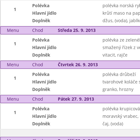
Polévka
polévka norská ry
1
Hlavní jídlo
krůtí maso na pap
Doplněk
džus, (voda), jablk
Menu
Chod
Středa 25. 9. 2013
Polévka
polévka ze zelen
1
Hlavní jídlo
smažený řízek z v
Doplněk
vitacit, rajče
Menu
Chod
Čtvrtek 26. 9. 2013
Polévka
polévka drůbeží
1
Hlavní jídlo
tvarohové koláče
Doplněk
granko, hrozny
Menu
Chod
Pátek 27. 9. 2013
Polévka
polévka krupicová 
1
Hlavní jídlo
moravský vrabec,
Doplněk
čaj, (voda)