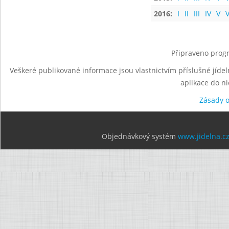
2016:
I
II
III
IV
V
V
Připraveno progr
Veškeré publikované informace jsou vlastnictvím příslušné jídel
aplikace do n
Zásady 
Objednávkový systém
www.jidelna.c