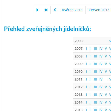
Květen 2013
Červen 2013
Přehled zveřejněných jídelníčků:
2006:
V
2007:
I
II
III
IV
V
V
2008:
I
II
III
IV
V
V
2009:
I
II
III
IV
V
V
2010:
I
II
III
IV
V
V
2011:
I
II
III
IV
V
2012:
I
II
III
IV
V
V
2013:
I
II
III
IV
V
V
2014:
I
II
III
IV
V
V
2015:
I
II
III
IV
V
V