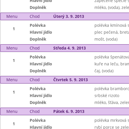
Hlavní jídlo
zapečené špecle 
Doplněk
mléko, (voda), zel
Menu
Chod
Úterý 3. 9. 2013
Polévka
polévka kmínová 
1
Hlavní jídlo
plec pečená, bret
Doplněk
mošt, (voda)
Menu
Chod
Středa 4. 9. 2013
Polévka
polévka špenátov
1
Hlavní jídlo
kuře na leču, bra
Doplněk
čaj, (voda)
Menu
Chod
Čtvrtek 5. 9. 2013
Polévka
polévka bramborov
1
Hlavní jídlo
srbské rizoto
Doplněk
mléko, šťáva, zele
Menu
Chod
Pátek 6. 9. 2013
Polévka
polévka mrkvová s
1
Hlavní jídlo
rybí porce se zel