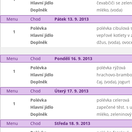
Hlavní jídlo
čevabčiči se zele
Doplněk
mléko, (voda)
Menu
Chod
Pátek 13. 9. 2013
Polévka
polévka cibulová 
1
Hlavní jídlo
vepřové kotlety v 
Doplněk
džus, (voda), ovoc
Menu
Chod
Pondělí 16. 9. 2013
Polévka
polévka rýžová
1
Hlavní jídlo
hrachovo-brambor
Doplněk
čaj, (voda), jogurt
Menu
Chod
Úterý 17. 9. 2013
Polévka
polévka celerová
1
Hlavní jídlo
zapečené těst. s
Doplněk
mléko, zeleninový
Menu
Chod
Středa 18. 9. 2013