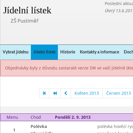
Poslední aktua
Jídelní lístek
Úterý 13.6.201
ZŠ Pustiměř
Vybrat jídelnu
Jídelní lístek
Historie
Kontakty a informace
Doch
Objednávky byly z důvodu zastaralé verze SW ve vaší jídelně (k
Květen 2013
Červen 2013
Menu
Chod
Pondělí 2. 9. 2013
Polévka
polévka hovězí ryc
1