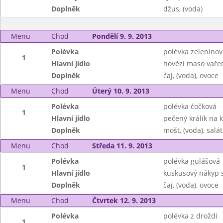
Doplněk
džus, (voda)
Menu
Chod
Pondělí 9. 9. 2013
Polévka
polévka zeleninov
1
Hlavní jídlo
hovězí maso vařen
Doplněk
čaj, (voda), ovoce
Menu
Chod
Úterý 10. 9. 2013
Polévka
polévka čočková
1
Hlavní jídlo
pečený králík na 
Doplněk
mošt, (voda), salát
Menu
Chod
Středa 11. 9. 2013
Polévka
polévka gulášová
1
Hlavní jídlo
kuskusový nákyp 
Doplněk
čaj, (voda), ovoce
Menu
Chod
Čtvrtek 12. 9. 2013
Polévka
polévka z droždí
1