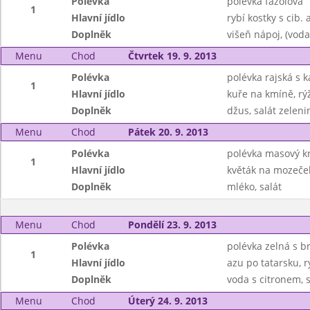
Polévka
polévka fazolová
1
Hlavní jídlo
rybí kostky s cib.
Doplněk
višeň nápoj, (voda
Menu
Chod
Čtvrtek 19. 9. 2013
Polévka
polévka rajská s 
1
Hlavní jídlo
kuře na kmíně, r
Doplněk
džus, salát zeleni
Menu
Chod
Pátek 20. 9. 2013
Polévka
polévka masový 
1
Hlavní jídlo
květák na mozeče
Doplněk
mléko, salát
Menu
Chod
Pondělí 23. 9. 2013
Polévka
polévka zelná s 
1
Hlavní jídlo
azu po tatarsku, r
Doplněk
voda s citronem, s
Menu
Chod
Úterý 24. 9. 2013