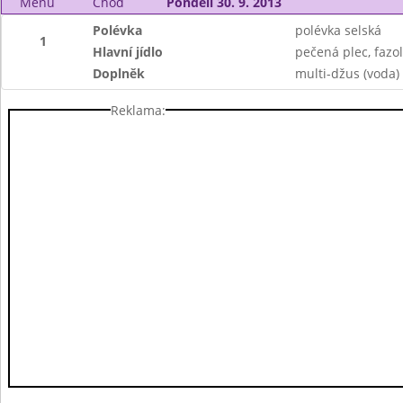
Menu
Chod
Pondělí 30. 9. 2013
Polévka
polévka selská
1
Hlavní jídlo
pečená plec, fazol
Doplněk
multi-džus (voda)
Reklama: