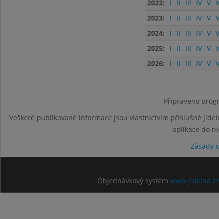
2022:
I
II
III
IV
V
V
2023:
I
II
III
IV
V
V
2024:
I
II
III
IV
V
V
2025:
I
II
III
IV
V
V
2026:
I
II
III
IV
V
V
Připraveno progr
Veškeré publikované informace jsou vlastnictvím příslušné jídel
aplikace do n
Zásady 
Objednávkový systém
www.jidelna.c