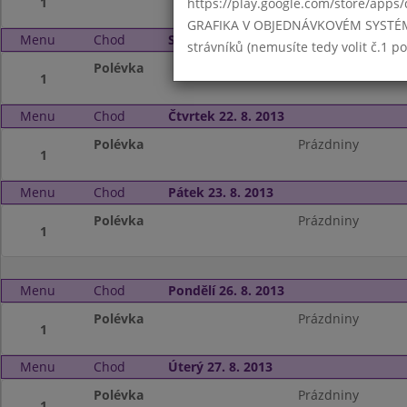
1
https://play.google.com/store/apps/
GRAFIKA V OBJEDNÁVKOVÉM SYSTÉMU -
Menu
Chod
Středa 21. 8. 2013
strávníků (nemusíte tedy volit č.1 
Polévka
Prázdniny
1
Menu
Chod
Čtvrtek 22. 8. 2013
Polévka
Prázdniny
1
Menu
Chod
Pátek 23. 8. 2013
Polévka
Prázdniny
1
Menu
Chod
Pondělí 26. 8. 2013
Polévka
Prázdniny
1
Menu
Chod
Úterý 27. 8. 2013
Polévka
Prázdniny
1