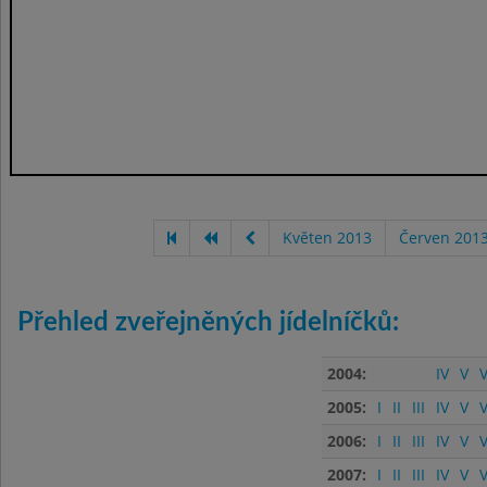
Květen 2013
Červen 201
Přehled zveřejněných jídelníčků:
2004:
IV
V
V
2005:
I
II
III
IV
V
V
2006:
I
II
III
IV
V
V
2007:
I
II
III
IV
V
V