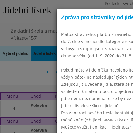
Poslední sync
Jídelní lístek
Pátek 3.7.2026
Zpráva pro strávníky od jíd
Omezení obje
Základní škola a mateřská škola Chodov, Praha 4, K
Platba stravného: platbu stravného n
vítězství 57
do 7. dne v měsíci dle kategorie (sk
věkových skupin jsou zařazováni žác
Vybrat jídelnu
Jídelní lístek
Historie
Kontakty a informace
Doch
daného věku (od 1. 9. 2026 do 31. 8.
Pokud máte v jídelníčku navoleno jídlo
Květen 2013
Červen 201
vždy v pátek na následující týden htt
Zde jsou již uvedena jídla, která se
vzhledem k malému počtu objednávek
Menu
Chod
Pondělí 19. 8. 2013
jídlo není, neznamená to, že by nezby
Polévka
Prázdniny
jídelní lístek ve školní jídelně.
1
Pro generaci nového hesla kontaktujt
méně známých jídel: www.zskv.cz JÍ
Menu
Chod
Úterý 20. 8. 2013
Můžete využít i aplikaci "Jidelna.cz"
Polévka
Prázdniny