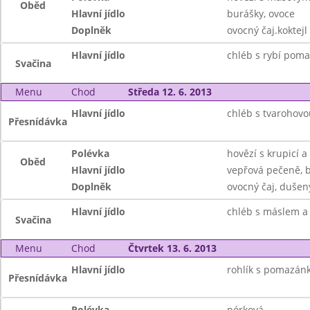
Oběd
Hlavní jídlo
burášky, ovoce
Doplněk
ovocný čaj.koktejl
Hlavní jídlo
chléb s rybí poma
Svačina
Menu
Chod
Středa 12. 6. 2013
Hlavní jídlo
chléb s tvarohov
Přesnídávka
Polévka
hovězí s krupicí a
Oběd
Hlavní jídlo
vepřová pečeně, 
Doplněk
ovocný čaj, dušen
Hlavní jídlo
chléb s máslem a
Svačina
Menu
Chod
Čtvrtek 13. 6. 2013
Hlavní jídlo
rohlík s pomazán
Přesnídávka
Polévka
pórková