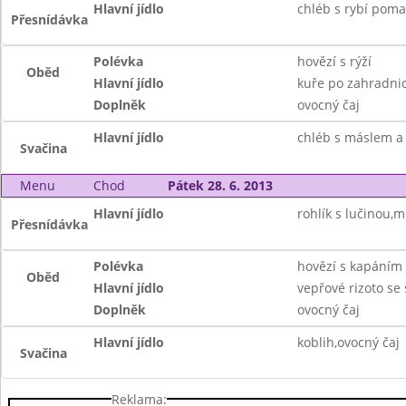
Hlavní jídlo
chléb s rybí poma
Přesnídávka
Polévka
hovězí s rýží
Oběd
Hlavní jídlo
kuře po zahradnic
Doplněk
ovocný čaj
Hlavní jídlo
chléb s máslem a 
Svačina
Menu
Chod
Pátek 28. 6. 2013
Hlavní jídlo
rohlík s lučinou,m
Přesnídávka
Polévka
hovězí s kapáním
Oběd
Hlavní jídlo
vepřové rizoto se
Doplněk
ovocný čaj
Hlavní jídlo
koblih,ovocný čaj
Svačina
Reklama: