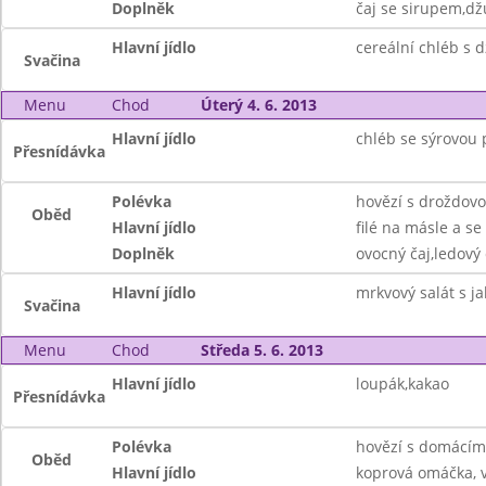
Doplněk
čaj se sirupem,dž
Hlavní jídlo
cereální chléb s 
Svačina
Menu
Chod
Úterý 4. 6. 2013
Hlavní jídlo
chléb se sýrovou 
Přesnídávka
Polévka
hovězí s droždovo
Oběd
Hlavní jídlo
filé na másle a s
Doplněk
ovocný čaj,ledový 
Hlavní jídlo
mrkvový salát s ja
Svačina
Menu
Chod
Středa 5. 6. 2013
Hlavní jídlo
loupák,kakao
Přesnídávka
Polévka
hovězí s domácím
Oběd
Hlavní jídlo
koprová omáčka, v