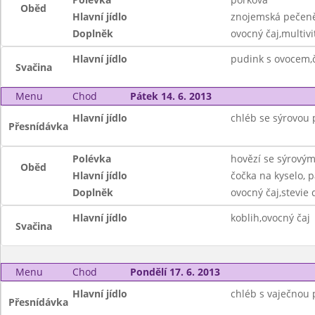
Oběd
Hlavní jídlo
znojemská pečeně
Doplněk
ovocný čaj,multivi
Hlavní jídlo
pudink s ovocem,
Svačina
Menu
Chod
Pátek 14. 6. 2013
Hlavní jídlo
chléb se sýrovou
Přesnídávka
Polévka
hovězí se sýrovým
Oběd
Hlavní jídlo
čočka na kyselo, 
Doplněk
ovocný čaj,stevie 
Hlavní jídlo
koblih,ovocný čaj
Svačina
Menu
Chod
Pondělí 17. 6. 2013
Hlavní jídlo
chléb s vaječnou
Přesnídávka