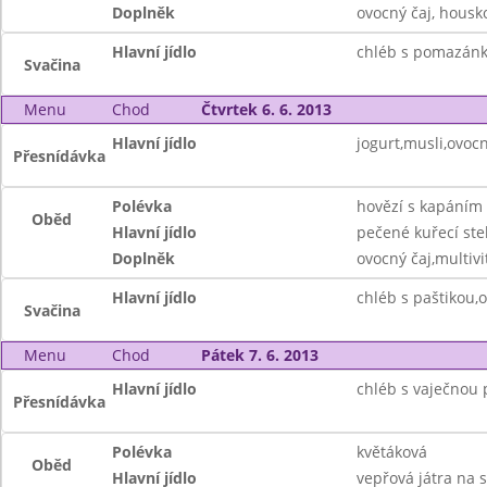
Doplněk
ovocný čaj, housk
Hlavní jídlo
chléb s pomazánk
Svačina
Menu
Chod
Čtvrtek 6. 6. 2013
Hlavní jídlo
jogurt,musli,ovocn
Přesnídávka
Polévka
hovězí s kapáním
Oběd
Hlavní jídlo
pečené kuřecí st
Doplněk
ovocný čaj,multivi
Hlavní jídlo
chléb s paštikou,o
Svačina
Menu
Chod
Pátek 7. 6. 2013
Hlavní jídlo
chléb s vaječnou
Přesnídávka
Polévka
květáková
Oběd
Hlavní jídlo
vepřová játra na 