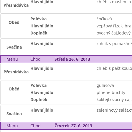
Hlavní jídlo
chléb s máslem a
Přesnídávka
Polévka
čočková
Oběd
Hlavní jídlo
vepřový řízek, br
Doplněk
ovocný čaj,ledový 
Hlavní jídlo
rohlík s pomazán
Svačina
Menu
Chod
Středa 26. 6. 2013
Hlavní jídlo
chléb s paštikou,o
Přesnídávka
Polévka
gulášová
Oběd
Hlavní jídlo
plněné buchty
Doplněk
koktejl,ovocný čaj
Hlavní jídlo
zeleninový salát,o
Svačina
Menu
Chod
Čtvrtek 27. 6. 2013