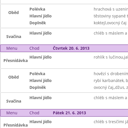
Polévka
hrachová s uzeni
Oběd
Hlavní jídlo
těstoviny sypané 
Doplněk
koktejl,ovocný čaj
Hlavní jídlo
chléb s máslem a 
Svačina
Menu
Chod
Čtvrtek 20. 6. 2013
Hlavní jídlo
rohlík s lučinou,j
Přesnídávka
Polévka
hovězí s drobení
Oběd
Hlavní jídlo
rybí karbanátek,
Doplněk
ovocný čaj,,džus, 
Hlavní jídlo
chléb s máslem a 
Svačina
Menu
Chod
Pátek 21. 6. 2013
Hlavní jídlo
chléb s tresčími j
Přesnídávka