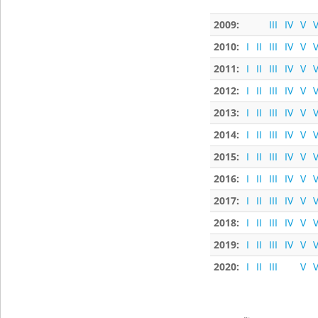
2009:
III
IV
V
V
2010:
I
II
III
IV
V
V
2011:
I
II
III
IV
V
V
2012:
I
II
III
IV
V
V
2013:
I
II
III
IV
V
V
2014:
I
II
III
IV
V
V
2015:
I
II
III
IV
V
V
2016:
I
II
III
IV
V
V
2017:
I
II
III
IV
V
V
2018:
I
II
III
IV
V
V
2019:
I
II
III
IV
V
V
2020:
I
II
III
V
V