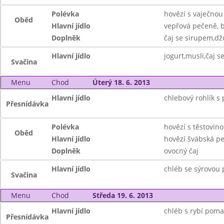
Polévka
hovězí s vaječnou
Oběd
Hlavní jídlo
vepřová pečeně, 
Doplněk
čaj se sirupem,d
Hlavní jídlo
jogurt,musli,čaj 
Svačina
Menu
Chod
Úterý 18. 6. 2013
Hlavní jídlo
chlebový rohlík 
Přesnídávka
Polévka
hovězí s těstovin
Oběd
Hlavní jídlo
hovězí švábská pe
Doplněk
ovocný čaj
Hlavní jídlo
chléb se sýrovou 
Svačina
Menu
Chod
Středa 19. 6. 2013
Hlavní jídlo
chléb s rybí poma
Přesnídávka