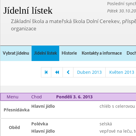
Poslední sync
Jídelní lístek
Pátek 30.10.2
Základní škola a mateřská škola Dolní Cerekev, přís
organizace
Vybrat jídelnu
Jídelní lístek
Historie
Kontakty a informace
Doch
Duben 2013
Květen 2013
Menu
Chod
Pondělí 3. 6. 2013
Hlavní jídlo
chléb s celerovo
Přesnídávka
Polévka
selská
Oběd
Hlavní jídlo
vepřové na leču, 