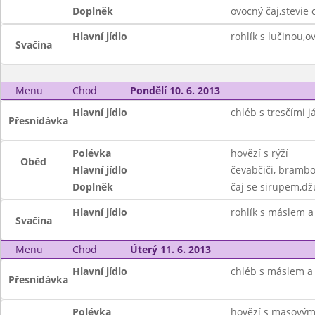
Doplněk
ovocný čaj,stevie c
Hlavní jídlo
rohlík s lučinou,o
Svačina
Menu
Chod
Pondělí 10. 6. 2013
Hlavní jídlo
chléb s tresčími j
Přesnídávka
Polévka
hovězí s rýží
Oběd
Hlavní jídlo
čevabčiči, brambo
Doplněk
čaj se sirupem,dž
Hlavní jídlo
rohlík s máslem a
Svačina
Menu
Chod
Úterý 11. 6. 2013
Hlavní jídlo
chléb s máslem a
Přesnídávka
Polévka
hovězí s masový