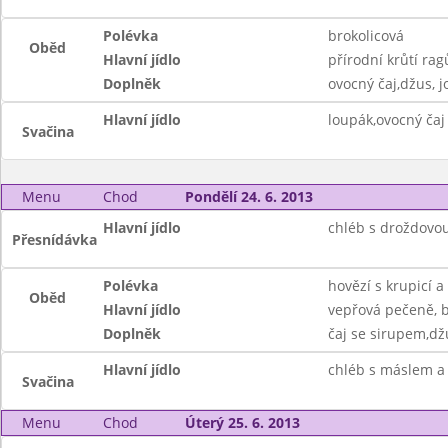
Polévka
brokolicová
Oběd
Hlavní jídlo
přírodní krůtí ra
Doplněk
ovocný čaj,džus, j
Hlavní jídlo
loupák,ovocný čaj
Svačina
Menu
Chod
Pondělí 24. 6. 2013
Hlavní jídlo
chléb s droždovo
Přesnídávka
Polévka
hovězí s krupicí a
Oběd
Hlavní jídlo
vepřová pečeně, 
Doplněk
čaj se sirupem,džu
Hlavní jídlo
chléb s máslem a
Svačina
Menu
Chod
Úterý 25. 6. 2013