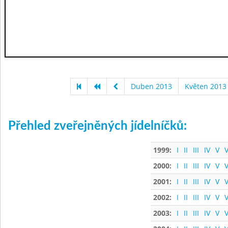
Duben 2013
Květen 2013
Přehled zveřejněných jídelníčků:
1999:
I
II
III
IV
V
V
2000:
I
II
III
IV
V
V
2001:
I
II
III
IV
V
V
2002:
I
II
III
IV
V
V
2003:
I
II
III
IV
V
V