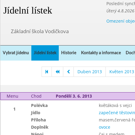
Poslední sync
Jídelní lístek
Úterý 4.8.2026
Omezení obje
Základní škola Vodičkova
Vybrat jídelnu
Jídelní lístek
Historie
Kontakty a informace
Doch
Duben 2013
Květen 2013
Menu
Chod
Pondělí 3. 6. 2013
Polévka
květáková s vejci
1
Jídlo
zapečené těstovi
Příloha
masem,červená ř
Doplněk
ovoce
Nápoj
čaj s medem