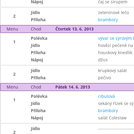
Nápoj
čaj se sirupem
Jídlo
zeleninové lečo
2
Příloha
brambory
Menu
Chod
Čtvrtek 13. 6. 2013
Polévka
vývar se sýrovým
1
Jídlo
hovězí pečeně na
Příloha
houskový knedlík
Nápoj
džus
Jídlo
krupkový salát
2
Příloha
pečivo
Menu
Chod
Pátek 14. 6. 2013
Polévka
cibulová
1
Jídlo
sekáný řízek se s
Příloha
brambory
Nápoj
salát Coleslaw
Jídlo
------------------------
2