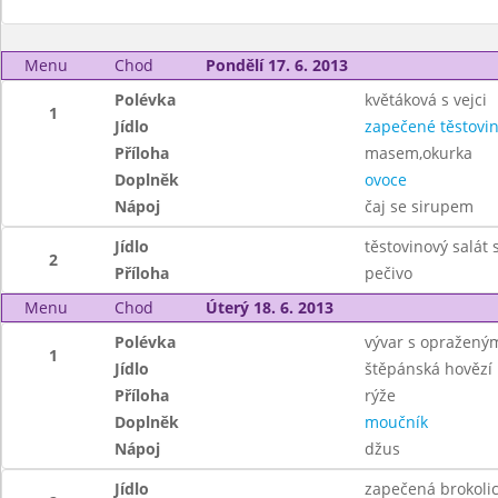
Menu
Chod
Pondělí 17. 6. 2013
Polévka
květáková s vejci
1
Jídlo
zapečené těstovi
Příloha
masem,okurka
Doplněk
ovoce
Nápoj
čaj se sirupem
Jídlo
těstovinový salát
2
Příloha
pečivo
Menu
Chod
Úterý 18. 6. 2013
Polévka
vývar s opraženým
1
Jídlo
štěpánská hovězí
Příloha
rýže
Doplněk
moučník
Nápoj
džus
Jídlo
zapečená brokoli