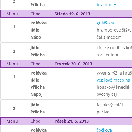
2
Příloha
brambory
Menu
Chod
Středa 19. 6. 2013
Polévka
gulášová
1
Jídlo
bramborové šišky
Nápoj
čaj s medem
Jídlo
čínské nudle s k
2
Příloha
a zeleninou
Menu
Chod
Čtvrtek 20. 6. 2013
Polévka
vývar s rýží a hr
1
Jídlo
vepřové maso na 
Příloha
houskový knedlík
Nápoj
ovocný čaj
Jídlo
fazolový salát
2
Příloha
pečivo
Menu
Chod
Pátek 21. 6. 2013
Polévka
čočková