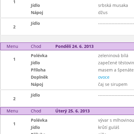
1
Jídlo
srbská musaka
Nápoj
džus
Jídlo
------------------------
2
Menu
Chod
Pondělí 24. 6. 2013
Polévka
zeleninová bílá
1
Jídlo
zapečené těstovi
Příloha
masem a špenát
Doplněk
ovoce
Nápoj
čaj se sirupem
Jídlo
------------------------
2
Menu
Chod
Úterý 25. 6. 2013
Polévka
vývar s mlhovino
1
Jídlo
krůtí guláš