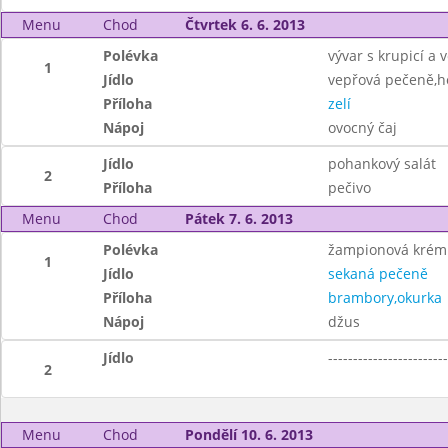
Menu
Chod
Čtvrtek 6. 6. 2013
Polévka
vývar s krupicí a v
1
Jídlo
vepřová pečeně,h
Příloha
zelí
Nápoj
ovocný čaj
Jídlo
pohankový salát
2
Příloha
pečivo
Menu
Chod
Pátek 7. 6. 2013
Polévka
žampionová krém
1
Jídlo
sekaná pečeně
Příloha
brambory,okurka
Nápoj
džus
Jídlo
------------------------
2
Menu
Chod
Pondělí 10. 6. 2013