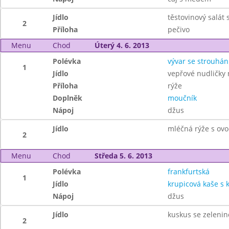
Jídlo
těstovinový salát
2
Příloha
pečivo
Menu
Chod
Úterý 4. 6. 2013
Polévka
vývar se strouhá
1
Jídlo
vepřové nudličky 
Příloha
rýže
Doplněk
moučník
Nápoj
džus
Jídlo
mléčná rýže s ov
2
Menu
Chod
Středa 5. 6. 2013
Polévka
frankfurtská
1
Jídlo
krupicová kaše s
Nápoj
džus
Jídlo
kuskus se zeleni
2