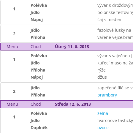
Polévka
vývar s drožďovým
1
Jídlo
boloňské těstovin
Nápoj
čaj s medem
Jídlo
fazolové lusky na 
2
Příloha
vařené vejce,bra
Menu
Chod
Úterý 11. 6. 2013
Polévka
vývar s vaječnou j
1
Jídlo
kuřecí maso na ž
Příloha
rýže
Nápoj
džus
Jídlo
zapečené filé se 
2
Příloha
brambory
Menu
Chod
Středa 12. 6. 2013
Polévka
zelná
1
Jídlo
tvarohové taštičky
Doplněk
ovoce