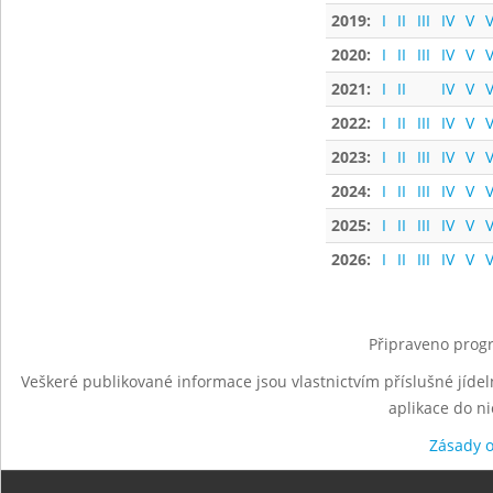
2019:
I
II
III
IV
V
V
2020:
I
II
III
IV
V
V
2021:
I
II
IV
V
V
2022:
I
II
III
IV
V
V
2023:
I
II
III
IV
V
V
2024:
I
II
III
IV
V
V
2025:
I
II
III
IV
V
V
2026:
I
II
III
IV
V
V
Připraveno progr
Veškeré publikované informace jsou vlastnictvím příslušné jídel
aplikace do n
Zásady 