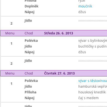
Příloha
rýže
Doplněk
moučník
Nápoj
džus
Jídlo
------------------------
2
Menu
Chod
Středa 26. 6. 2013
Polévka
vývar s bylinkový
1
Jídlo
buchtičky s pud
Nápoj
džus
Jídlo
------------------------
2
Menu
Chod
Čtvrtek 27. 6. 2013
Polévka
vývar s těstovinou
1
Jídlo
hamburská vepřov
Příloha
houskový knedlík
Nápoj
čaj s medem
Jídlo
------------------------