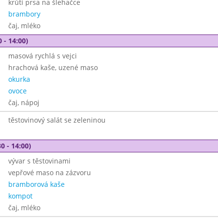
krůtí prsa na šlehačce
brambory
čaj, mléko
 - 14:00)
masová rychlá s vejci
hrachová kaše, uzené maso
okurka
ovoce
čaj, nápoj
těstovinový salát se zeleninou
0 - 14:00)
vývar s těstovinami
vepřové maso na zázvoru
bramborová kaše
kompot
čaj, mléko