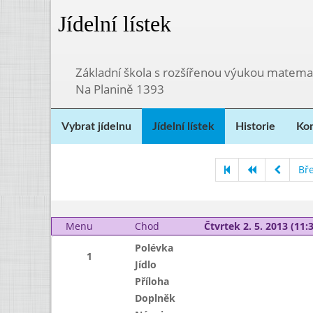
Jídelní lístek
Základní škola s rozšířenou výukou matema
Na Planině 1393
Vybrat jídelnu
Jídelní lístek
Historie
Kon
Bř
Menu
Chod
Čtvrtek 2. 5. 2013 (11:3
Polévka
1
Jídlo
Příloha
Doplněk