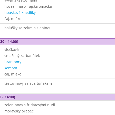
vývar s těstovinami
hovězí maso, rajská omáčka
houskové knedlíky
čaj, mléko
halušky se zelím a slaninou
30 - 14:00)
vločková
smažený karbanátek
brambory
kompot
čaj, mléko
těstovinový salát s tuňákem
0 - 14:00)
zeleninová s fridátovými nudl.
moravský brabec