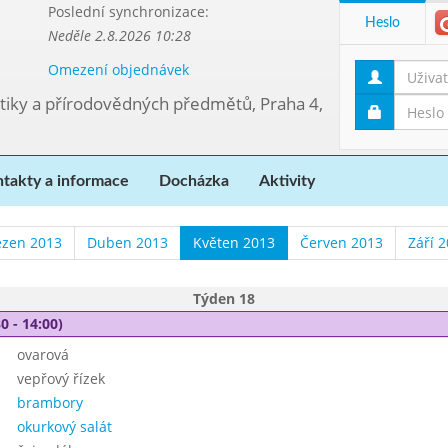
Poslední synchronizace:
Heslo
Neděle 2.8.2026 10:28
Omezení objednávek
tiky a přírodovědných předmětů, Praha 4,
takty a informace
Docházka
Aktivity
ezen 2013
Duben 2013
Květen 2013
Červen 2013
Září 
Týden 18
0 - 14:00)
ovarová
vepřový řízek
brambory
okurkový salát