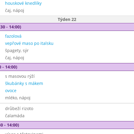
houskové knedlíky
čaj, nápoj
Týden 22
30 - 14:00)
fazolová
vepřové maso po italsku
špagety, sýr
čaj, nápoj
 - 14:00)
s masovou rýží
škubánky s mákem
ovoce
mléko, nápoj
drůbeží rizoto
čalamáda
0 - 14:00)