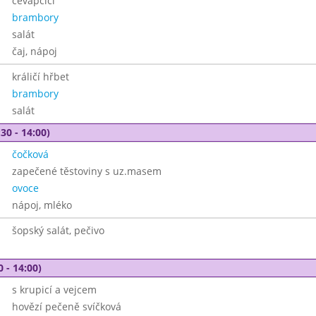
čevapčiči
brambory
salát
čaj, nápoj
králičí hřbet
brambory
salát
30 - 14:00)
čočková
zapečené těstoviny s uz.masem
ovoce
nápoj, mléko
šopský salát, pečivo
0 - 14:00)
s krupicí a vejcem
hovězí pečeně svíčková