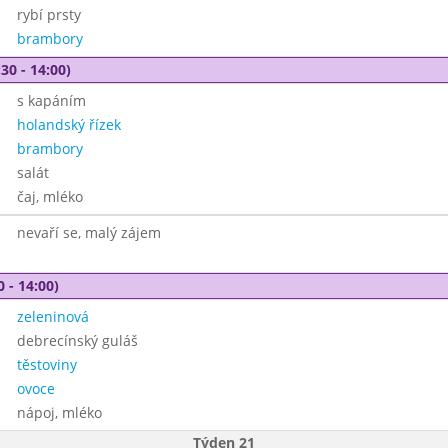
rybí prsty
brambory
30 - 14:00)
s kapáním
holandský řízek
brambory
salát
čaj, mléko
nevaří se, malý zájem
0 - 14:00)
zeleninová
debrecínský guláš
těstoviny
ovoce
nápoj, mléko
Týden 21