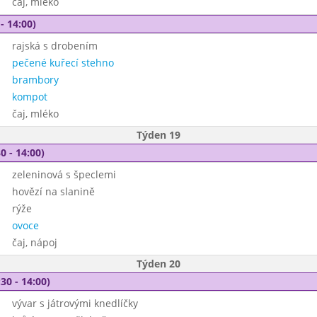
čaj, mléko
- 14:00)
rajská s drobením
pečené kuřecí stehno
brambory
kompot
čaj, mléko
Týden 19
0 - 14:00)
zeleninová s špeclemi
hovězí na slanině
rýže
ovoce
čaj, nápoj
Týden 20
30 - 14:00)
vývar s játrovými knedlíčky