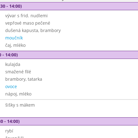
30 - 14:00)
vývar s frid. nudlemi
vepřové maso pečené
dušená kapusta, brambory
moučník
čaj, mléko
 - 14:00)
kulajda
smažené filé
brambory, tatarka
ovoce
nápoj, mléko
šišky s mákem
0 - 14:00)
rybí