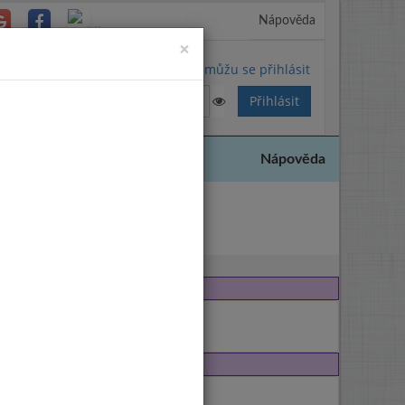
Nápověda
Close
×
Nemůžu se přihlásit
Nápověda
c 2013