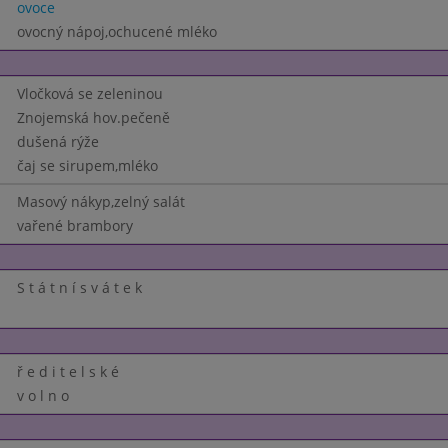
ovoce
ovocný nápoj,ochucené mléko
Vločková se zeleninou
Znojemská hov.pečeně
dušená rýže
čaj se sirupem,mléko
Masový nákyp,zelný salát
vařené brambory
S t á t n í s v á t e k
ř e d i t e l s k é
v o l n o