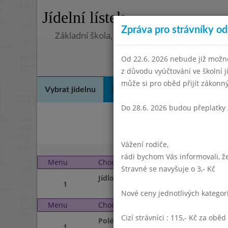
Jídelní lístek
Zpráva pro strávníky od 
Základní škola, Praha 4, Na Líše 16
Od 22.6. 2026 nebude již možné
z důvodu vyúčtování ve školní 
může si pro oběd přijít zákon
Vybrat jídelnu
Jídelní lístek
Historie
Kon
Do 28.6. 2026 budou přeplatky 
Březe
Vážení rodiče,
rádi bychom Vás informovali, že
Menu
Chod
Středa 1. 5. 2013
Stravné se navyšuje o 3,- Kč
Jídlo
1
Nové ceny jednotlivých katego
Menu
Chod
Čtvrtek 2. 5. 2013
Cizí strávníci : 115,- Kč za oběd
Polévka
1