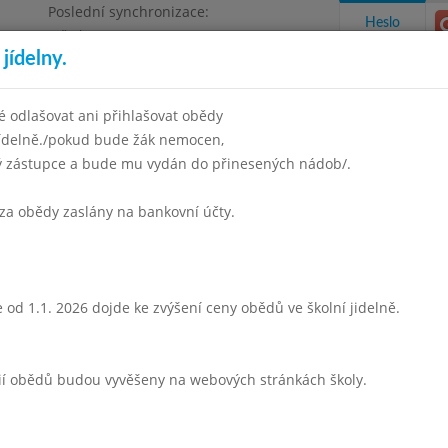
Poslední synchronizace:
Heslo
Středa 5.8.2026 6:57
jídelny.
 odlašovat ani přihlašovat obědy
jídelně./pokud bude žák nemocen,
ný zástupce a bude mu vydán do přinesených nádob/.
takty a informace
Docházka
Aktivity
za obědy zaslány na bankovní účty.
n 2013
Duben 2013
Květen 2013
Červen 2013
Červene
Týden 18
 od 1.1. 2026 dojde ke zvýšení ceny obědů ve školní jidelně.
S v á t e k p r á c e
rií obědů budou vyvěšeny na webových stránkách školy.
Zelňačka