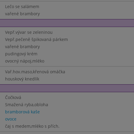
Lečo se salámem
vařené brambory
Vepř.vývar se zeleninou
Vepř.pečeně špikovaná párkem
vařené brambory
pudingový krém
ovocný nápoj,mléko
Vař.hov.maso,křenová omáčka
houskový knedlík
Čočková
Smažená ryba,obloha
bramborová kaše
ovoce
čaj s medem,mléko s přích.