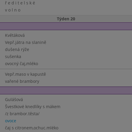
ř e d i t e l s k é
v o l n o
Týden 20
Květáková
Vepř.játra na slanině
dušená rýže
sušenka
ovocný čaj,mléko
Vepř.maso v kapustě
vařené brambory
Gulášová
Švestkové knedlíky s mákem
/z brambor.těsta/
ovoce
čaj s citronem,ochuc.mléko