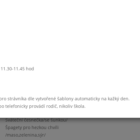
Cikánská hov.pečeně
dušená rýže
ovoce
čaj se sir.,ochucené mléko
Nudle se sýrem a česnekem
Pórková s vejci
: 11.30-11.45 hod
Přírodní vepř.plátek,tatarka
hranolky
ovocný jogurt
ovocný čaj,mléko
 pro strávníka dle vytvořené šablony automaticky na kažký den.
Týden 19
telefonicky provádí rodič, nikoliv škola.
Sváteční česnečka/se šunkou/
Špagety pro hezkou chvíli
/maso,zelenina,sýr/