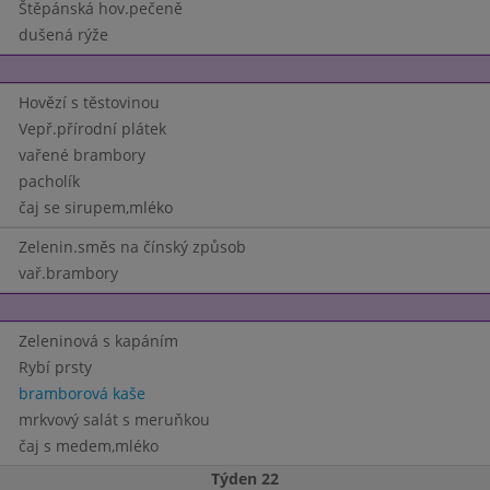
Štěpánská hov.pečeně
dušená rýže
Hovězí s těstovinou
Vepř.přírodní plátek
vařené brambory
pacholík
čaj se sirupem,mléko
Zelenin.směs na čínský způsob
vař.brambory
Zeleninová s kapáním
Rybí prsty
bramborová kaše
mrkvový salát s meruňkou
čaj s medem,mléko
Týden 22