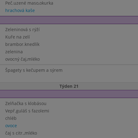
Peč.uzené maso,okurka
hrachová kaše
Zeleninová s rýží
Kuře na zelí
brambor.knedlík
zelenina
ovocný čaj,mléko
Špagety s kečupem a sýrem
Týden 21
Zelňačka s klobásou
Vepř.guláš s fazolemi
chléb
ovoce
čaj s citr.,mléko