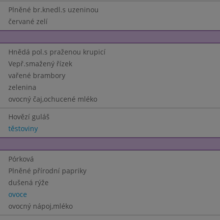
Plněné br.knedl.s uzeninou
červané zelí
Hnědá pol.s praženou krupicí
Vepř.smažený řízek
vařené brambory
zelenina
ovocný čaj,ochucené mléko
Hovězí guláš
těstoviny
Pórková
Plněné přírodní papriky
dušená rýže
ovoce
ovocný nápoj,mléko