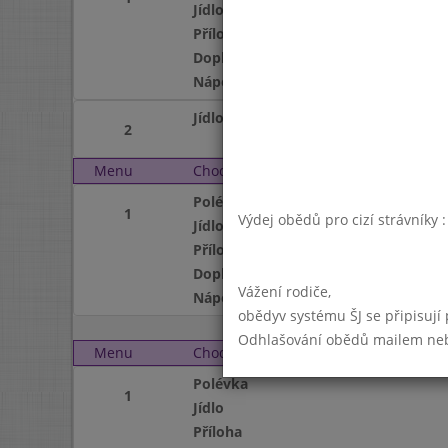
Jídlo
Příloha
Doplněk
Nápoj
Jídlo
2
Menu
Chod
Pátek 3. 5. 2013
Polévka
1
Výdej obědů pro cizí strávníky 
Jídlo
Příloha
Doplněk
Vážení rodiče,
Nápoj
obědyv systému ŠJ se připisují
Odhlašování obědů mailem nebo 
Menu
Chod
Pondělí 6. 5. 2013
Polévka
1
Jídlo
Příloha